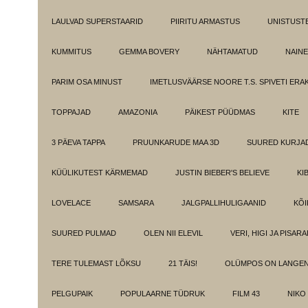
LAULVAD SUPERSTAARID
PIIRITU ARMASTUS
UNISTUST
KUMMITUS
GEMMA BOVERY
NÄHTAMATUD
NAINE
PARIM OSA MINUST
IMETLUSVÄÄRSE NOORE T.S. SPIVETI ER
TOPPAJAD
AMAZONIA
PÄIKEST PÜÜDMAS
KITE
3 PÄEVA TAPPA
PRUUNKARUDE MAA 3D
SUURED KURJA
KÜÜLIKUTEST KÄRMEMAD
JUSTIN BIEBER'S BELIEVE
KI
LOVELACE
SAMSARA
JALGPALLIHULIGAANID
KÕI
SUURED PULMAD
OLEN NII ELEVIL
VERI, HIGI JA PISAR
TERE TULEMAST LÕKSU
21 TÄIS!
OLÜMPOS ON LANGE
PELGUPAIK
POPULAARNE TÜDRUK
FILM 43
NIKO