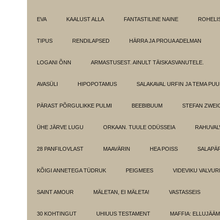
EVA
KAALUST ALLA
FANTASTILINE NAINE
ROHELI
TIPUS
RENDILAPSED
HÄRRA JA PROUA ADELMAN
LOGANI ÕNN
ARMASTUSEST. AINULT TÄISKASVANUTELE.
AVASÜLI
HIPOPOTAMUS
SALAKAVAL URFIN JA TEMA PU
PÄRAST PÕRGULIKKE PULMI
BEEBIBUUM
STEFAN ZWEI
ÜHE JÄRVE LUGU
ORKAAN. TUULE ODÜSSEIA
RAHUVAL
28 PANFILOVLAST
MAAVÄRIN
HEA POISS
SALAPÄ
KÕIGI ANNETEGA TÜDRUK
PEIGMEES
VIDEVIKU VALVUR
SAINT AMOUR
MÄLETAN, EI MÄLETA!
VASTASSEIS
30 KOHTINGUT
UHIUUS TESTAMENT
MAFFIA: ELLUJÄÄ