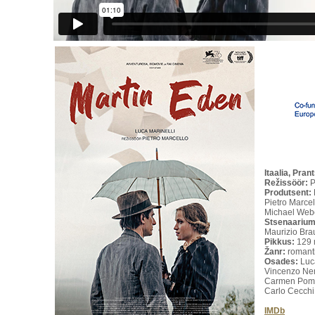
Itaalia, Pr
Režissöör:
P
Produtsent:
Pietro Marce
Michael Web
Stsenaarium
Maurizio Brau
Pikkus:
129
Žanr:
romant
Osades:
Luc
Vincenzo Ne
Carmen Pomm
Carlo Cecchi,
IMDb