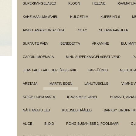
SUPERKANGELASED
KLOON
HELENE
RAAMATUPO
KAHE MAAILMA VAHEL
HÜLGETIIM
KUPEE NR.6
M
AINBO. AMASOONIA SÜDA
POLLY
SUZANNA ANDLER
SURNUTE PÄEV
BENEDETTA
ÄRKAMINE
ELU MAI
CARDINI MOEMAJA
MINU SUPERKANGELASEST VEND
P
JEAN PAUL GAULTIER: ŠIKK FRIIK
PARFÜÜMID
NEETUD 
ARETAJA
MARTIN EDEN
LAHUTUSKLUBI
VIIMNE 
KÕIGE UUEM AASTA
IGAVIK MEIE VAHEL
HÜVASTI, VANA 
NÄHTAMATU ELU
KULDSED HÄÄLED
BANKSY. LINDPRII 
ALICE
BIIDID
RONG BUSANISSE 2: POOLSAAR
OL