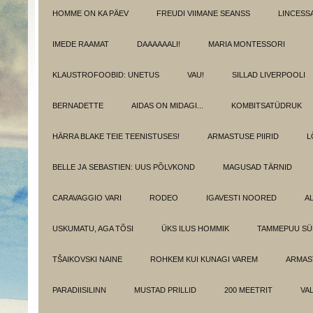
HOMME ON KA PÄEV
FREUDI VIIMANE SEANSS
LINCESS
IMEDE RAAMAT
DAAAAAALI!
MARIA MONTESSORI
KLAUSTROFOOBID: UNETUS
VAU!
SILLAD LIVERPOOLI
BERNADETTE
AIDAS ON MIDAGI...
KOMBITSATÜDRUK
HÄRRA BLAKE TEIE TEENISTUSES!
ARMASTUSE PIIRID
L
BELLE JA SEBASTIEN: UUS PÕLVKOND
MAGUSAD TÄRNID
CARAVAGGIO VARI
RODEO
IGAVESTI NOORED
A
USKUMATU, AGA TÕSI
ÜKS ILUS HOMMIK
TAMMEPUU S
TŠAIKOVSKI NAINE
ROHKEM KUI KUNAGI VAREM
ARMAST
PARADIISILINN
MUSTAD PRILLID
200 MEETRIT
VA