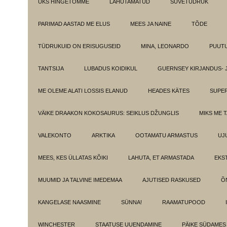
ÜKS HINGETÕMME
LAHUTAMATUD
SUVETÜDRUK
PARIMAD AASTAD ME ELUS
MEES JA NAINE
TÕDE
TÜDRUKUID ON ERISUGUSEID
MINA, LEONARDO
PUUT
TANTSIJA
LUBADUS KOIDIKUL
GUERNSEY KIRJANDUS- 
ME OLEME ALATI LOSSIS ELANUD
HEADES KÄTES
SUPE
VÄIKE DRAAKON KOKOSAURUS: SEIKLUS DŽUNGLIS
MIKS ME 
VALEKONTO
ARKTIKA
OOTAMATU ARMASTUS
UJ
MEES, KES ÜLLATAS KÕIKI
LAHUTA, ET ARMASTADA
EKS
MUUMID JA TALVINE IMEDEMAA
AJUTISED RASKUSED
Õ
KANGELASE NAASMINE
SÜNNA!
RAAMATUPOOD
WINCHESTER
STAATUSE UUENDAMINE
PÄIKE SÜDAMES