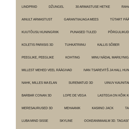
LINDPRIID
DŽUNGEL
30 ARMASTUSE HETKE
RAH
AINULT ARMASTUST
GARANTIIAJAGA MEES
TÜTART PÄ
KUUTÕUSU KUNINGRIIK
PUNASED TULED
PÕRGULIKUD
KOLETIS PARIISIS 3D
TUHKATRIINU
KALLIS SÕBER
PEEGLIKE, PEEGLIKE
KOHTING
MINU NÄDAL MARILYNIG
MILLEST MEHED VEEL RÄÄGIVAD
IVAN TSAREVITŠ JA HALL HU
NAHK, MILLES MA ELAN
SUREMATUD 3D
UINUV KAUNITA
BARBAR CONAN 3D
LOPE DE VEGA
LASTEGA ON KÕIK 
MERESAURUSED 3D
MEHAANIK
KASIINO JACK
TA
LUBA MIND SISSE
SKYLINE
OOKEANIMAAILM 3D. TAGASI