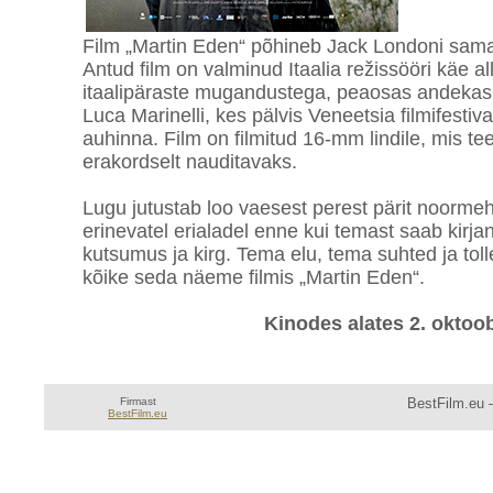
Film „Martin Eden“ põhineb Jack Londoni saman
Antud film on valminud Itaalia režissööri käe al
itaalipäraste mugandustega, peaosas andekas 
Luca Marinelli, kes pälvis Veneetsia filmifestiv
auhinna. Film on filmitud 16-mm lindile, mis tee
erakordselt nauditavaks.
Lugu jutustab loo vaesest perest pärit noorme
erinevatel erialadel enne kui temast saab kirjan
kutsumus ja kirg. Tema elu, tema suhted ja tolle 
kõike seda näeme filmis „Martin Eden“.
Kinodes alates 2. oktoob
Firmast
BestFilm.eu —
BestFilm.eu