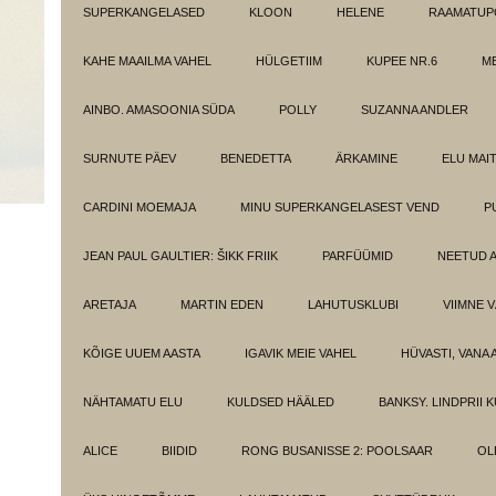
SUPERKANGELASED
KLOON
HELENE
RAAMATUPO
KAHE MAAILMA VAHEL
HÜLGETIIM
KUPEE NR.6
M
AINBO. AMASOONIA SÜDA
POLLY
SUZANNA ANDLER
SURNUTE PÄEV
BENEDETTA
ÄRKAMINE
ELU MAI
CARDINI MOEMAJA
MINU SUPERKANGELASEST VEND
P
JEAN PAUL GAULTIER: ŠIKK FRIIK
PARFÜÜMID
NEETUD 
ARETAJA
MARTIN EDEN
LAHUTUSKLUBI
VIIMNE 
KÕIGE UUEM AASTA
IGAVIK MEIE VAHEL
HÜVASTI, VANA 
NÄHTAMATU ELU
KULDSED HÄÄLED
BANKSY. LINDPRII 
ALICE
BIIDID
RONG BUSANISSE 2: POOLSAAR
OL