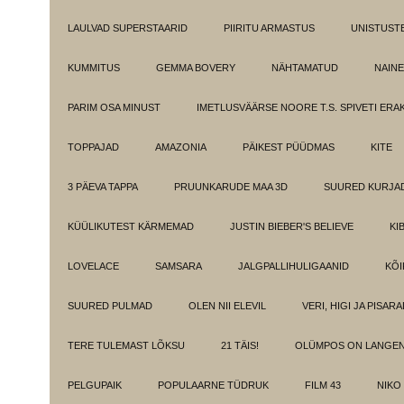
LAULVAD SUPERSTAARID
PIIRITU ARMASTUS
UNISTUST
KUMMITUS
GEMMA BOVERY
NÄHTAMATUD
NAINE
PARIM OSA MINUST
IMETLUSVÄÄRSE NOORE T.S. SPIVETI ER
TOPPAJAD
AMAZONIA
PÄIKEST PÜÜDMAS
KITE
3 PÄEVA TAPPA
PRUUNKARUDE MAA 3D
SUURED KURJA
KÜÜLIKUTEST KÄRMEMAD
JUSTIN BIEBER'S BELIEVE
KI
LOVELACE
SAMSARA
JALGPALLIHULIGAANID
KÕI
SUURED PULMAD
OLEN NII ELEVIL
VERI, HIGI JA PISAR
TERE TULEMAST LÕKSU
21 TÄIS!
OLÜMPOS ON LANGE
PELGUPAIK
POPULAARNE TÜDRUK
FILM 43
NIKO