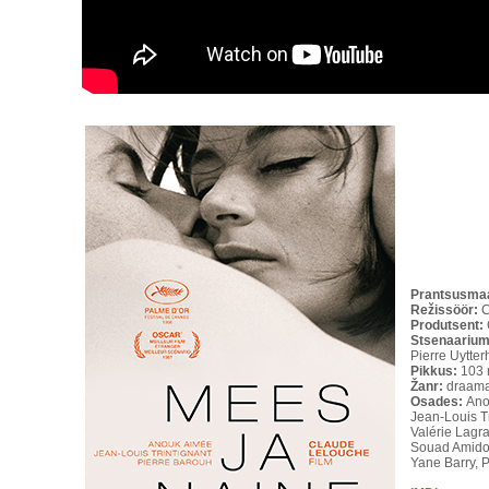
Prantsusma
Režissöör:
C
Produtsent:
Stsenaarium
Pierre Uytte
Pikkus:
103 
Žanr:
draam
Osades:
Ano
Jean-Louis Tr
Valérie Lagr
Souad Amido
Yane Barry, 