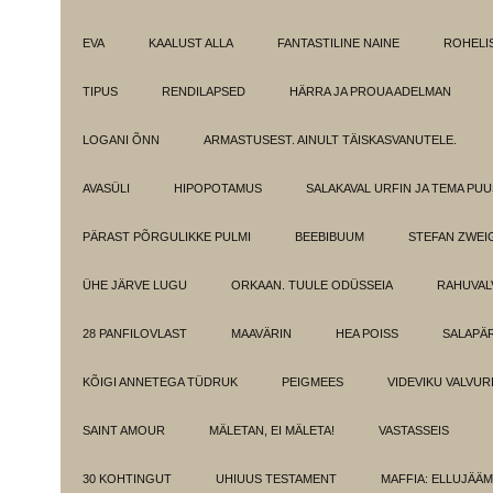
EVA
KAALUST ALLA
FANTASTILINE NAINE
ROHELI
TIPUS
RENDILAPSED
HÄRRA JA PROUA ADELMAN
LOGANI ÕNN
ARMASTUSEST. AINULT TÄISKASVANUTELE.
AVASÜLI
HIPOPOTAMUS
SALAKAVAL URFIN JA TEMA PU
PÄRAST PÕRGULIKKE PULMI
BEEBIBUUM
STEFAN ZWEI
ÜHE JÄRVE LUGU
ORKAAN. TUULE ODÜSSEIA
RAHUVAL
28 PANFILOVLAST
MAAVÄRIN
HEA POISS
SALAPÄ
KÕIGI ANNETEGA TÜDRUK
PEIGMEES
VIDEVIKU VALVUR
SAINT AMOUR
MÄLETAN, EI MÄLETA!
VASTASSEIS
30 KOHTINGUT
UHIUUS TESTAMENT
MAFFIA: ELLUJÄÄ