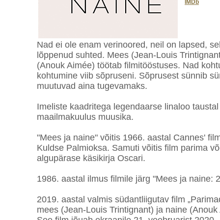
IMDb
Nad ei ole enam verinoored, neil on lapsed, selj
lõppenud suhted. Mees (Jean-Louis Trintignant) 
(Anouk Aimée) töötab filmitööstuses. Nad kohtu
kohtumine viib sõpruseni. Sõprusest sünnib s
muutuvad aina tugevamaks.
Imeliste kaadritega legendaarse linaloo taustal 
maailmakuulus muusika.
"Mees ja naine" võitis 1966. aastal Cannes' fil
Kuldse Palmioksa. Samuti võitis film parima võ
algupärase käsikirja Oscari.
1986. aastal ilmus filmile järg "Mees ja naine: 2
2019. aastal valmis südantliigutav film „Parim
mees (Jean-Louis Trintignant) ja naine (Anou