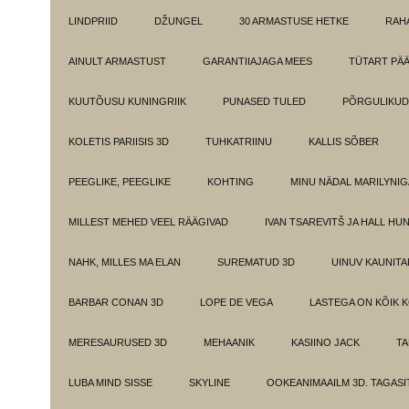
LINDPRIID
DŽUNGEL
30 ARMASTUSE HETKE
RAH
AINULT ARMASTUST
GARANTIIAJAGA MEES
TÜTART PÄ
KUUTÕUSU KUNINGRIIK
PUNASED TULED
PÕRGULIKUD
KOLETIS PARIISIS 3D
TUHKATRIINU
KALLIS SÕBER
PEEGLIKE, PEEGLIKE
KOHTING
MINU NÄDAL MARILYNIG
MILLEST MEHED VEEL RÄÄGIVAD
IVAN TSAREVITŠ JA HALL HU
NAHK, MILLES MA ELAN
SUREMATUD 3D
UINUV KAUNITA
BARBAR CONAN 3D
LOPE DE VEGA
LASTEGA ON KÕIK 
MERESAURUSED 3D
MEHAANIK
KASIINO JACK
TA
LUBA MIND SISSE
SKYLINE
OOKEANIMAAILM 3D. TAGASI