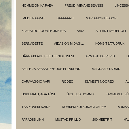
HOMME ON KA PÄEV
FREUDI VIIMANE SEANSS
LINCESS
IMEDE RAAMAT
DAAAAAALI!
MARIA MONTESSORI
KLAUSTROFOOBID: UNETUS
VAU!
SILLAD LIVERPOOLI
BERNADETTE
AIDAS ON MIDAGI...
KOMBITSATÜDRUK
HÄRRA BLAKE TEIE TEENISTUSES!
ARMASTUSE PIIRID
L
BELLE JA SEBASTIEN: UUS PÕLVKOND
MAGUSAD TÄRNID
CARAVAGGIO VARI
RODEO
IGAVESTI NOORED
A
USKUMATU, AGA TÕSI
ÜKS ILUS HOMMIK
TAMMEPUU S
TŠAIKOVSKI NAINE
ROHKEM KUI KUNAGI VAREM
ARMAST
PARADIISILINN
MUSTAD PRILLID
200 MEETRIT
VA