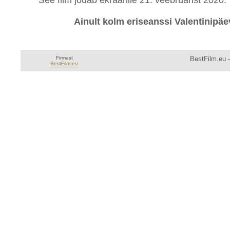
See film jõuab ekraanile 21. veebruarist 2020.
Ainult kolm eriseanssi Valentinipäe
Firmast
BestFilm.eu —
BestFilm.eu