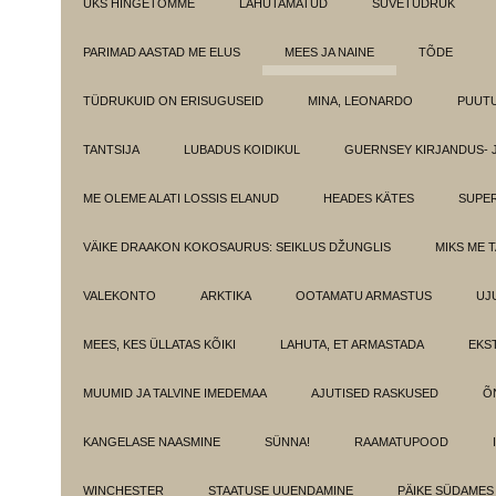
ÜKS HINGETÕMME
LAHUTAMATUD
SUVETÜDRUK
PARIMAD AASTAD ME ELUS
MEES JA NAINE
TÕDE
TÜDRUKUID ON ERISUGUSEID
MINA, LEONARDO
PUUT
TANTSIJA
LUBADUS KOIDIKUL
GUERNSEY KIRJANDUS- 
ME OLEME ALATI LOSSIS ELANUD
HEADES KÄTES
SUPE
VÄIKE DRAAKON KOKOSAURUS: SEIKLUS DŽUNGLIS
MIKS ME 
VALEKONTO
ARKTIKA
OOTAMATU ARMASTUS
UJ
MEES, KES ÜLLATAS KÕIKI
LAHUTA, ET ARMASTADA
EKS
MUUMID JA TALVINE IMEDEMAA
AJUTISED RASKUSED
Õ
KANGELASE NAASMINE
SÜNNA!
RAAMATUPOOD
WINCHESTER
STAATUSE UUENDAMINE
PÄIKE SÜDAMES