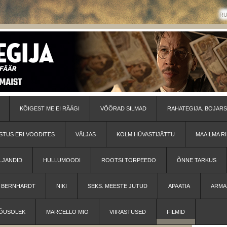
R
KÕIGEST ME EI RÄÄGI
VÕÕRAD SILMAD
RAHATEGIJA. BOJARS
STUS ERI VOODITES
VÄLJAS
KOLM HÜVASTIJÄTTU
MAAILMA RI
LJANDID
HULLUMOODI
ROOTSI TORPEEDO
ÕNNE TARKUS
H BERNHARDT
NIKI
SEKS. MEESTE JUTUD
APAATIA
ARMA
ÕUSOLEK
MARCELLO MIO
VIIRASTUSED
FILMID