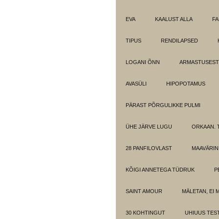
EVA
KAALUST ALLA
FA
TIPUS
RENDILAPSED
LOGANI ÕNN
ARMASTUSEST.
AVASÜLI
HIPOPOTAMUS
PÄRAST PÕRGULIKKE PULMI
ÜHE JÄRVE LUGU
ORKAAN. 
28 PANFILOVLAST
MAAVÄRIN
KÕIGI ANNETEGA TÜDRUK
P
SAINT AMOUR
MÄLETAN, EI 
30 KOHTINGUT
UHIUUS TES