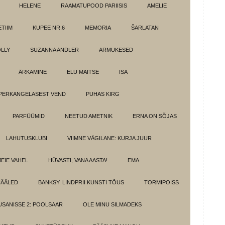
HELENE
RAAMATUPOOD PARIISIS
AMELIE
TIIM
KUPEE NR.6
MEMORIA
ŠARLATAN
LLY
SUZANNA ANDLER
ARMUKESED
ÄRKAMINE
ELU MAITSE
ISA
PERKANGELASEST VEND
PUHAS KIRG
PARFÜÜMID
NEETUD AMETNIK
ERNA ON SÕJAS
LAHUTUSKLUBI
VIIMNE VÄGILANE: KURJA JUUR
MEIE VAHEL
HÜVASTI, VANA AASTA!
EMA
HÄÄLED
BANKSY. LINDPRII KUNSTI TÕUS
TORMIPOISS
SANISSE 2: POOLSAAR
OLE MINU SILMADEKS