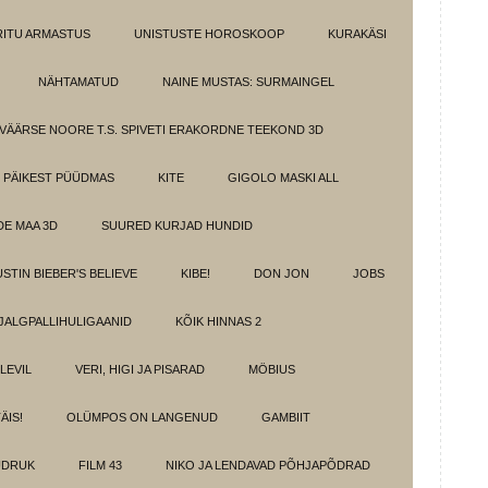
IRITU ARMASTUS
UNISTUSTE HOROSKOOP
KURAKÄSI
NÄHTAMATUD
NAINE MUSTAS: SURMAINGEL
VÄÄRSE NOORE T.S. SPIVETI ERAKORDNE TEEKOND 3D
PÄIKEST PÜÜDMAS
KITE
GIGOLO MASKI ALL
E MAA 3D
SUURED KURJAD HUNDID
USTIN BIEBER'S BELIEVE
KIBE!
DON JON
JOBS
JALGPALLIHULIGAANID
KÕIK HINNAS 2
ELEVIL
VERI, HIGI JA PISARAD
MÖBIUS
ÄIS!
OLÜMPOS ON LANGENUD
GAMBIIT
ÜDRUK
FILM 43
NIKO JA LENDAVAD PÕHJAPÕDRAD