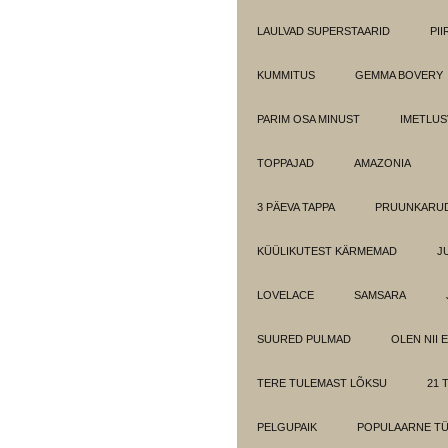
LAULVAD SUPERSTAARID
PI
KUMMITUS
GEMMA BOVERY
PARIM OSA MINUST
IMETLUS
TOPPAJAD
AMAZONIA
3 PÄEVA TAPPA
PRUUNKARUD
KÜÜLIKUTEST KÄRMEMAD
J
LOVELACE
SAMSARA
SUURED PULMAD
OLEN NII 
TERE TULEMAST LÕKSU
21 T
PELGUPAIK
POPULAARNE T