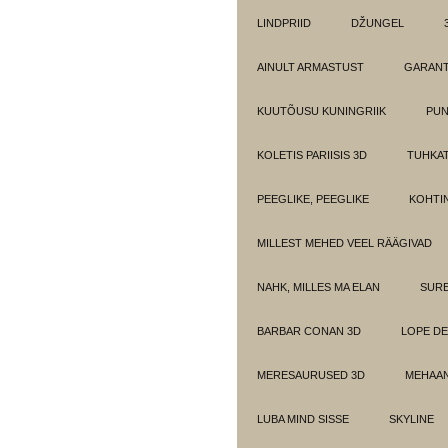
LINDPRIID
DŽUNGEL
AINULT ARMASTUST
GARANT
KUUTÕUSU KUNINGRIIK
PUN
KOLETIS PARIISIS 3D
TUHKAT
PEEGLIKE, PEEGLIKE
KOHTI
MILLEST MEHED VEEL RÄÄGIVAD
NAHK, MILLES MA ELAN
SUR
BARBAR CONAN 3D
LOPE DE
MERESAURUSED 3D
MEHAAN
LUBA MIND SISSE
SKYLINE