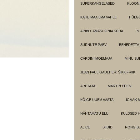
SUPERKANGELASED
KLOON
KAHE MAAILMA VAHEL
HÜLGE
AINBO. AMASOONIA SÜDA
PO
SURNUTE PÄEV
BENEDETTA
CARDINI MOEMAJA
MINU SU
JEAN PAUL GAULTIER: ŠIKK FRIIK
ARETAJA
MARTIN EDEN
KÕIGE UUEM AASTA
IGAVIK 
NÄHTAMATU ELU
KULDSED 
ALICE
BIIDID
RONG BU