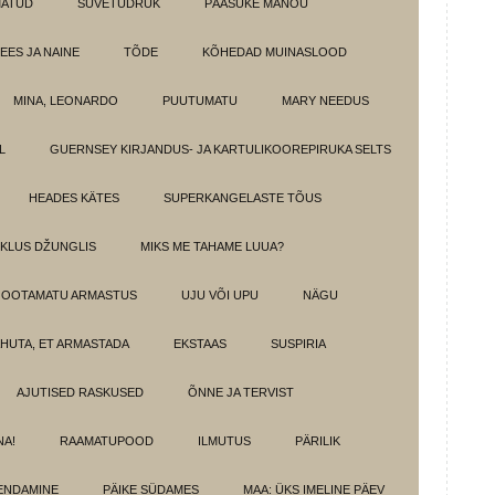
MATUD
SUVETÜDRUK
PÄÄSUKE MANOU
EES JA NAINE
TÕDE
KÕHEDAD MUINASLOOD
MINA, LEONARDO
PUUTUMATU
MARY NEEDUS
L
GUERNSEY KIRJANDUS- JA KARTULIKOOREPIRUKA SELTS
HEADES KÄTES
SUPERKANGELASTE TÕUS
IKLUS DŽUNGLIS
MIKS ME TAHAME LUUA?
OOTAMATU ARMASTUS
UJU VÕI UPU
NÄGU
HUTA, ET ARMASTADA
EKSTAAS
SUSPIRIA
AJUTISED RASKUSED
ÕNNE JA TERVIST
NA!
RAAMATUPOOD
ILMUTUS
PÄRILIK
ENDAMINE
PÄIKE SÜDAMES
MAA: ÜKS IMELINE PÄEV