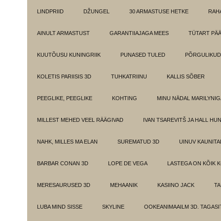
LINDPRIID
DŽUNGEL
30 ARMASTUSE HETKE
RAH
AINULT ARMASTUST
GARANTIIAJAGA MEES
TÜTART PÄ
KUUTÕUSU KUNINGRIIK
PUNASED TULED
PÕRGULIKUD
KOLETIS PARIISIS 3D
TUHKATRIINU
KALLIS SÕBER
PEEGLIKE, PEEGLIKE
KOHTING
MINU NÄDAL MARILYNIG
MILLEST MEHED VEEL RÄÄGIVAD
IVAN TSAREVITŠ JA HALL HU
NAHK, MILLES MA ELAN
SUREMATUD 3D
UINUV KAUNITA
BARBAR CONAN 3D
LOPE DE VEGA
LASTEGA ON KÕIK 
MERESAURUSED 3D
MEHAANIK
KASIINO JACK
TA
LUBA MIND SISSE
SKYLINE
OOKEANIMAAILM 3D. TAGASI