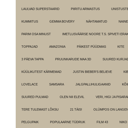
LAULVAD SUPERSTAARID
PIIRITU ARMASTUS
UNISTUST
KUMMITUS
GEMMA BOVERY
NÄHTAMATUD
NAINE
PARIM OSA MINUST
IMETLUSVÄÄRSE NOORE T.S. SPIVETI ER
TOPPAJAD
AMAZONIA
PÄIKEST PÜÜDMAS
KITE
3 PÄEVA TAPPA
PRUUNKARUDE MAA 3D
SUURED KURJA
KÜÜLIKUTEST KÄRMEMAD
JUSTIN BIEBER'S BELIEVE
KI
LOVELACE
SAMSARA
JALGPALLIHULIGAANID
KÕI
SUURED PULMAD
OLEN NII ELEVIL
VERI, HIGI JA PISAR
TERE TULEMAST LÕKSU
21 TÄIS!
OLÜMPOS ON LANGE
PELGUPAIK
POPULAARNE TÜDRUK
FILM 43
NIKO