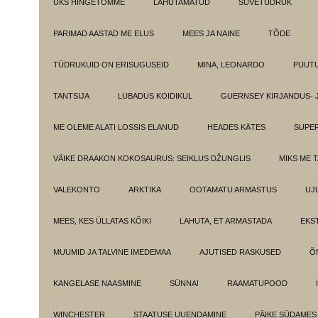
ÜKS HINGETÕMME
LAHUTAMATUD
SUVETÜDRUK
PARIMAD AASTAD ME ELUS
MEES JA NAINE
TÕDE
TÜDRUKUID ON ERISUGUSEID
MINA, LEONARDO
PUUT
TANTSIJA
LUBADUS KOIDIKUL
GUERNSEY KIRJANDUS- 
ME OLEME ALATI LOSSIS ELANUD
HEADES KÄTES
SUPE
VÄIKE DRAAKON KOKOSAURUS: SEIKLUS DŽUNGLIS
MIKS ME 
VALEKONTO
ARKTIKA
OOTAMATU ARMASTUS
UJ
MEES, KES ÜLLATAS KÕIKI
LAHUTA, ET ARMASTADA
EKS
MUUMID JA TALVINE IMEDEMAA
AJUTISED RASKUSED
Õ
KANGELASE NAASMINE
SÜNNA!
RAAMATUPOOD
WINCHESTER
STAATUSE UUENDAMINE
PÄIKE SÜDAMES