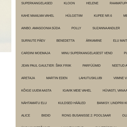
SUPERKANGELASED
KLOON
HELENE
RAAMATUPO
KAHE MAAILMA VAHEL
HÜLGETIIM
KUPEE NR.6
M
AINBO. AMASOONIA SÜDA
POLLY
SUZANNA ANDLER
SURNUTE PÄEV
BENEDETTA
ÄRKAMINE
ELU MAI
CARDINI MOEMAJA
MINU SUPERKANGELASEST VEND
P
JEAN PAUL GAULTIER: ŠIKK FRIIK
PARFÜÜMID
NEETUD 
ARETAJA
MARTIN EDEN
LAHUTUSKLUBI
VIIMNE 
KÕIGE UUEM AASTA
IGAVIK MEIE VAHEL
HÜVASTI, VANA 
NÄHTAMATU ELU
KULDSED HÄÄLED
BANKSY. LINDPRII 
ALICE
BIIDID
RONG BUSANISSE 2: POOLSAAR
OL