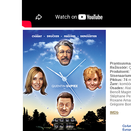
Prantsusmaa
Režissöör:
Q
Produtsent:
Stsenaarium
Pikkus: 74
m
Žanr:
komööd
Osades:
Ala
Benoît Magim
Stéphane Pez
Roxane Arnal
Grégoire Bon
IMDb