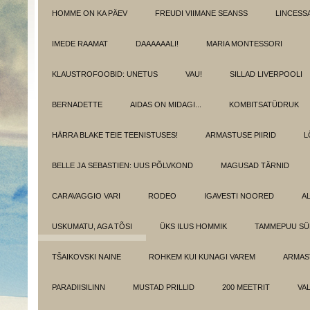
HOMME ON KA PÄEV
FREUDI VIIMANE SEANSS
LINCESS
IMEDE RAAMAT
DAAAAAALI!
MARIA MONTESSORI
KLAUSTROFOOBID: UNETUS
VAU!
SILLAD LIVERPOOLI
BERNADETTE
AIDAS ON MIDAGI...
KOMBITSATÜDRUK
HÄRRA BLAKE TEIE TEENISTUSES!
ARMASTUSE PIIRID
L
BELLE JA SEBASTIEN: UUS PÕLVKOND
MAGUSAD TÄRNID
CARAVAGGIO VARI
RODEO
IGAVESTI NOORED
A
USKUMATU, AGA TÕSI
ÜKS ILUS HOMMIK
TAMMEPUU S
TŠAIKOVSKI NAINE
ROHKEM KUI KUNAGI VAREM
ARMAST
PARADIISILINN
MUSTAD PRILLID
200 MEETRIT
VA