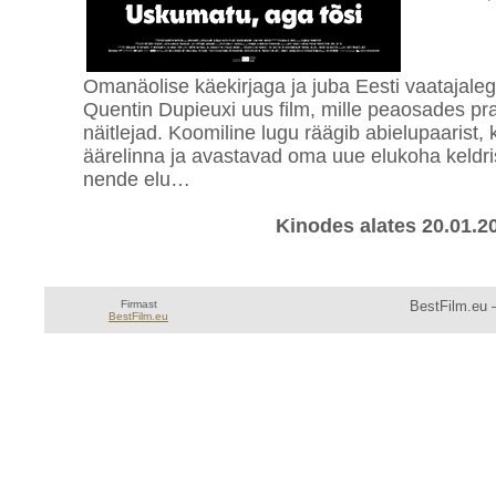
Omanäolise käekirjaga ja juba Eesti vaatajale
Quentin Dupieuxi uus film, mille peaosades pr
näitlejad. Koomiline lugu räägib abielupaarist,
äärelinna ja avastavad oma uue elukoha keldri
nende elu…
Kinodes alates 20.01.2
Firmast
BestFilm.eu —
BestFilm.eu