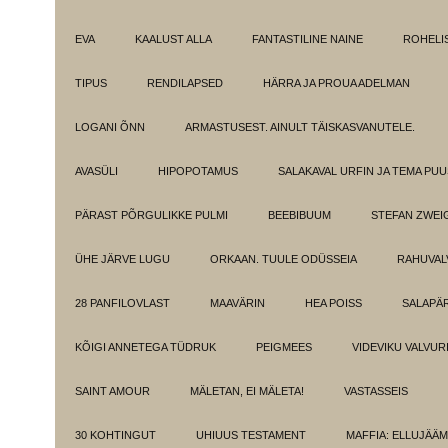
EVA
KAALUST ALLA
FANTASTILINE NAINE
ROHELI
TIPUS
RENDILAPSED
HÄRRA JA PROUA ADELMAN
LOGANI ÕNN
ARMASTUSEST. AINULT TÄISKASVANUTELE.
AVASÜLI
HIPOPOTAMUS
SALAKAVAL URFIN JA TEMA PU
PÄRAST PÕRGULIKKE PULMI
BEEBIBUUM
STEFAN ZWEI
ÜHE JÄRVE LUGU
ORKAAN. TUULE ODÜSSEIA
RAHUVAL
28 PANFILOVLAST
MAAVÄRIN
HEA POISS
SALAPÄ
KÕIGI ANNETEGA TÜDRUK
PEIGMEES
VIDEVIKU VALVUR
SAINT AMOUR
MÄLETAN, EI MÄLETA!
VASTASSEIS
30 KOHTINGUT
UHIUUS TESTAMENT
MAFFIA: ELLUJÄÄ