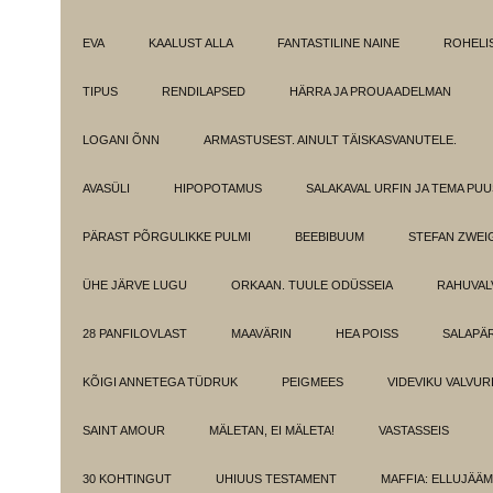
EVA
KAALUST ALLA
FANTASTILINE NAINE
ROHELI
TIPUS
RENDILAPSED
HÄRRA JA PROUA ADELMAN
LOGANI ÕNN
ARMASTUSEST. AINULT TÄISKASVANUTELE.
AVASÜLI
HIPOPOTAMUS
SALAKAVAL URFIN JA TEMA PU
PÄRAST PÕRGULIKKE PULMI
BEEBIBUUM
STEFAN ZWEI
ÜHE JÄRVE LUGU
ORKAAN. TUULE ODÜSSEIA
RAHUVAL
28 PANFILOVLAST
MAAVÄRIN
HEA POISS
SALAPÄ
KÕIGI ANNETEGA TÜDRUK
PEIGMEES
VIDEVIKU VALVUR
SAINT AMOUR
MÄLETAN, EI MÄLETA!
VASTASSEIS
30 KOHTINGUT
UHIUUS TESTAMENT
MAFFIA: ELLUJÄÄ