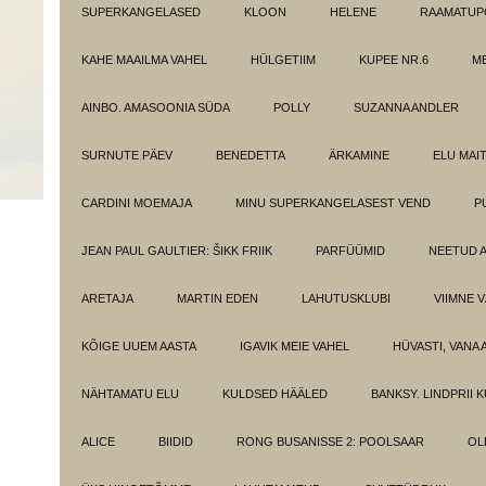
SUPERKANGELASED
KLOON
HELENE
RAAMATUPO
KAHE MAAILMA VAHEL
HÜLGETIIM
KUPEE NR.6
M
AINBO. AMASOONIA SÜDA
POLLY
SUZANNA ANDLER
SURNUTE PÄEV
BENEDETTA
ÄRKAMINE
ELU MAI
CARDINI MOEMAJA
MINU SUPERKANGELASEST VEND
P
JEAN PAUL GAULTIER: ŠIKK FRIIK
PARFÜÜMID
NEETUD 
ARETAJA
MARTIN EDEN
LAHUTUSKLUBI
VIIMNE 
KÕIGE UUEM AASTA
IGAVIK MEIE VAHEL
HÜVASTI, VANA 
NÄHTAMATU ELU
KULDSED HÄÄLED
BANKSY. LINDPRII 
ALICE
BIIDID
RONG BUSANISSE 2: POOLSAAR
OL