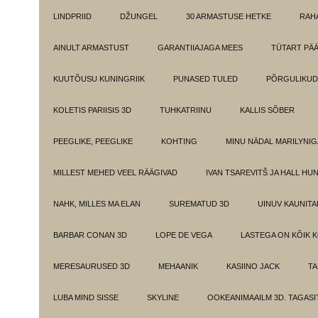
LINDPRIID
DŽUNGEL
30 ARMASTUSE HETKE
RAH
AINULT ARMASTUST
GARANTIIAJAGA MEES
TÜTART PÄ
KUUTÕUSU KUNINGRIIK
PUNASED TULED
PÕRGULIKUD
KOLETIS PARIISIS 3D
TUHKATRIINU
KALLIS SÕBER
PEEGLIKE, PEEGLIKE
KOHTING
MINU NÄDAL MARILYNIG
MILLEST MEHED VEEL RÄÄGIVAD
IVAN TSAREVITŠ JA HALL HU
NAHK, MILLES MA ELAN
SUREMATUD 3D
UINUV KAUNITA
BARBAR CONAN 3D
LOPE DE VEGA
LASTEGA ON KÕIK 
MERESAURUSED 3D
MEHAANIK
KASIINO JACK
TA
LUBA MIND SISSE
SKYLINE
OOKEANIMAAILM 3D. TAGASI