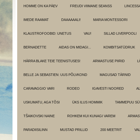
HOMME ON KA PÄEV
FREUDI VIIMANE SEANSS
LINCESS
IMEDE RAAMAT
DAAAAAALI!
MARIA MONTESSORI
KLAUSTROFOOBID: UNETUS
VAU!
SILLAD LIVERPOOLI
BERNADETTE
AIDAS ON MIDAGI...
KOMBITSATÜDRUK
HÄRRA BLAKE TEIE TEENISTUSES!
ARMASTUSE PIIRID
L
BELLE JA SEBASTIEN: UUS PÕLVKOND
MAGUSAD TÄRNID
CARAVAGGIO VARI
RODEO
IGAVESTI NOORED
A
USKUMATU, AGA TÕSI
ÜKS ILUS HOMMIK
TAMMEPUU S
TŠAIKOVSKI NAINE
ROHKEM KUI KUNAGI VAREM
ARMAST
PARADIISILINN
MUSTAD PRILLID
200 MEETRIT
VA