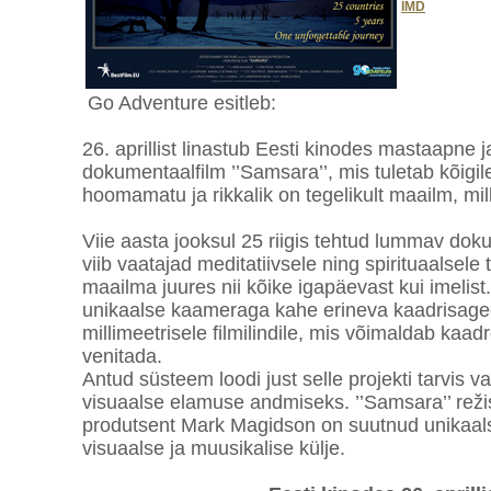
IMD
Go Adventure esitleb:
26. aprillist linastub Eesti kinodes mastaapne j
dokumentaalfilm ’’Samsara’’, mis tuletab kõigil
hoomamatu ja rikkalik on tegelikult maailm, mi
Viie aasta jooksul 25 riigis tehtud lummav do
viib vaatajad meditatiivsele ning spirituaalsele
maailma juures nii kõike igapäevast kui imelist
unikaalse kaameraga kahe erineva kaadrisag
millimeetrisele filmilindile, mis võimaldab kaadre
venitada.
Antud süsteem loodi just selle projekti tarvis 
visuaalse elamuse andmiseks. ’’Samsara’’ reži
produtsent Mark Magidson on suutnud unikaalse
visuaalse ja muusikalise külje.