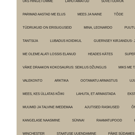
ÜKS HINGETÕMME
LAHUTAMATUD
SUVETÜDRUK
PARIMAD AASTAD ME ELUS
MEES JA NAINE
TÕDE
TÜDRUKUID ON ERISUGUSEID
MINA, LEONARDO
PUUT
TANTSIJA
LUBADUS KOIDIKUL
GUERNSEY KIRJANDUS- 
ME OLEME ALATI LOSSIS ELANUD
HEADES KÄTES
SUPE
VÄIKE DRAAKON KOKOSAURUS: SEIKLUS DŽUNGLIS
MIKS ME 
VALEKONTO
ARKTIKA
OOTAMATU ARMASTUS
UJ
MEES, KES ÜLLATAS KÕIKI
LAHUTA, ET ARMASTADA
EKS
MUUMID JA TALVINE IMEDEMAA
AJUTISED RASKUSED
Õ
KANGELASE NAASMINE
SÜNNA!
RAAMATUPOOD
WINCHESTER
STAATUSE UUENDAMINE
PÄIKE SÜDAMES