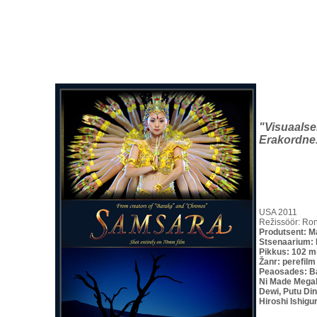
"Visuaalse
Erakordne
USA 2011
Režissöör: Ron
Produtsent: M
Stsenaarium: 
Pikkus: 102 m
Žanr: perefilm
Peaosades: Ba
Ni Made Megaha
Dewi, Putu Di
Hiroshi Ishigu