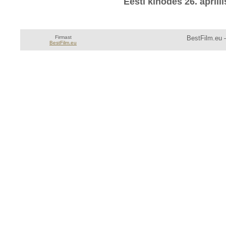
Eesti kinodes 26. aprill
Firmast
BestFilm.eu —
BestFilm.eu