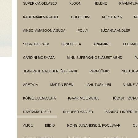
SUPERKANGELASED
KLOON
HELENE
RAAMATUPO
KAHE MAAILMA VAHEL
HÜLGETIIM
KUPEE NR.6
M
AINBO. AMASOONIA SÜDA
POLLY
SUZANNA ANDLER
SURNUTE PÄEV
BENEDETTA
ÄRKAMINE
ELU MAI
CARDINI MOEMAJA
MINU SUPERKANGELASEST VEND
P
JEAN PAUL GAULTIER: ŠIKK FRIIK
PARFÜÜMID
NEETUD 
ARETAJA
MARTIN EDEN
LAHUTUSKLUBI
VIIMNE 
KÕIGE UUEM AASTA
IGAVIK MEIE VAHEL
HÜVASTI, VANA 
NÄHTAMATU ELU
KULDSED HÄÄLED
BANKSY. LINDPRII 
ALICE
BIIDID
RONG BUSANISSE 2: POOLSAAR
OL