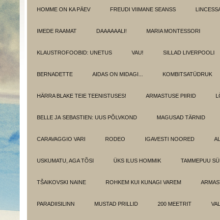
HOMME ON KA PÄEV
FREUDI VIIMANE SEANSS
LINCESS
IMEDE RAAMAT
DAAAAAALI!
MARIA MONTESSORI
KLAUSTROFOOBID: UNETUS
VAU!
SILLAD LIVERPOOLI
BERNADETTE
AIDAS ON MIDAGI...
KOMBITSATÜDRUK
HÄRRA BLAKE TEIE TEENISTUSES!
ARMASTUSE PIIRID
L
BELLE JA SEBASTIEN: UUS PÕLVKOND
MAGUSAD TÄRNID
CARAVAGGIO VARI
RODEO
IGAVESTI NOORED
A
USKUMATU, AGA TÕSI
ÜKS ILUS HOMMIK
TAMMEPUU S
TŠAIKOVSKI NAINE
ROHKEM KUI KUNAGI VAREM
ARMAST
PARADIISILINN
MUSTAD PRILLID
200 MEETRIT
VA