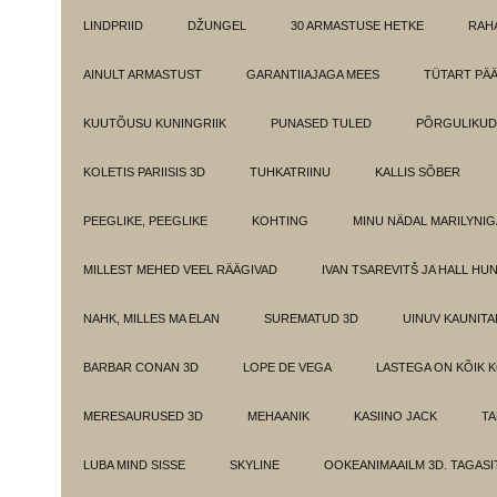
LINDPRIID
DŽUNGEL
30 ARMASTUSE HETKE
RAH
AINULT ARMASTUST
GARANTIIAJAGA MEES
TÜTART PÄ
KUUTÕUSU KUNINGRIIK
PUNASED TULED
PÕRGULIKUD
KOLETIS PARIISIS 3D
TUHKATRIINU
KALLIS SÕBER
PEEGLIKE, PEEGLIKE
KOHTING
MINU NÄDAL MARILYNIG
MILLEST MEHED VEEL RÄÄGIVAD
IVAN TSAREVITŠ JA HALL HU
NAHK, MILLES MA ELAN
SUREMATUD 3D
UINUV KAUNITA
BARBAR CONAN 3D
LOPE DE VEGA
LASTEGA ON KÕIK 
MERESAURUSED 3D
MEHAANIK
KASIINO JACK
TA
LUBA MIND SISSE
SKYLINE
OOKEANIMAAILM 3D. TAGASI