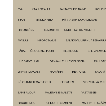
EVA
KAALUST ALLA
FANTASTILINE NAINE
ROHELI
TIPUS
RENDILAPSED
HÄRRA JA PROUA ADELMAN
LOGANI ÕNN
ARMASTUSEST. AINULT TÄISKASVANUTELE.
AVASÜLI
HIPOPOTAMUS
SALAKAVAL URFIN JA TEMA PU
PÄRAST PÕRGULIKKE PULMI
BEEBIBUUM
STEFAN ZWEI
ÜHE JÄRVE LUGU
ORKAAN. TUULE ODÜSSEIA
RAHUVAL
28 PANFILOVLAST
MAAVÄRIN
HEA POISS
SALAPÄ
KÕIGI ANNETEGA TÜDRUK
PEIGMEES
VIDEVIKU VALVUR
SAINT AMOUR
MÄLETAN, EI MÄLETA!
VASTASSEIS
30 KOHTINGUT
UHIUUS TESTAMENT
MAFFIA: ELLUJÄÄ