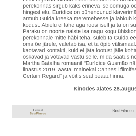
perekonnas sirgub kaks erineva iseloomuga õ
hingest elu, Eurídice on pühendunud klaverimä
armub Guida kreeka meremehesse ja lahkub ko
kodust. Abielu ei lähe aga roosiliselt ja ta on 
Paraku on noorte naiste isa nagu kogu ühiskond
perekonnale mitte häbi teha, suleb ta Guida e
oma õe järele, valetab isa, et ta õpib välismaal
kaotavad kontakti, kuid ei jäta lootust jälle ko
oskavad ja võtavad vastu selle, mida saatus n
Martha Batalha romaanil "Eurídice Gusmão näh
linastus 2019. aastal mainekal Cannes’i filmife
Certain Regard" ja võitis seal peaauhinna.
Kinodes alates 28.augus
Firmast
BestFilm.eu —
BestFilm.eu