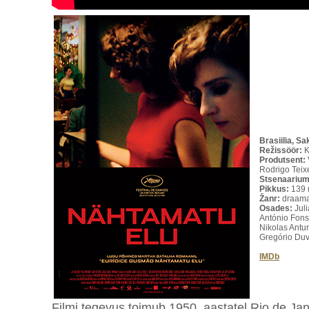
Brasiilia, 
Režissöör:
K
Produtsent:
Rodrigo Teix
Stsenaarium
Pikkus:
139
Žanr:
draam
Osades:
Jul
António Fons
Nikolas Antu
Gregório Duv
IMDb
Filmi tegevus toimub 1950. aastatel Rio de J