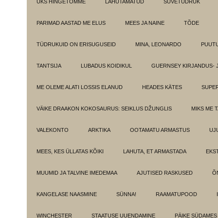
ÜKS HINGETÕMME
LAHUTAMATUD
SUVETÜDRUK
PARIMAD AASTAD ME ELUS
MEES JA NAINE
TÕDE
TÜDRUKUID ON ERISUGUSEID
MINA, LEONARDO
PUUT
TANTSIJA
LUBADUS KOIDIKUL
GUERNSEY KIRJANDUS- 
ME OLEME ALATI LOSSIS ELANUD
HEADES KÄTES
SUPE
VÄIKE DRAAKON KOKOSAURUS: SEIKLUS DŽUNGLIS
MIKS ME 
VALEKONTO
ARKTIKA
OOTAMATU ARMASTUS
UJ
MEES, KES ÜLLATAS KÕIKI
LAHUTA, ET ARMASTADA
EKS
MUUMID JA TALVINE IMEDEMAA
AJUTISED RASKUSED
Õ
KANGELASE NAASMINE
SÜNNA!
RAAMATUPOOD
WINCHESTER
STAATUSE UUENDAMINE
PÄIKE SÜDAMES