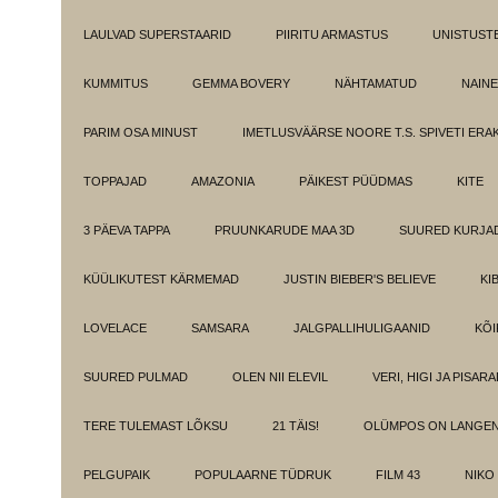
LAULVAD SUPERSTAARID
PIIRITU ARMASTUS
UNISTUST
KUMMITUS
GEMMA BOVERY
NÄHTAMATUD
NAINE
PARIM OSA MINUST
IMETLUSVÄÄRSE NOORE T.S. SPIVETI ER
TOPPAJAD
AMAZONIA
PÄIKEST PÜÜDMAS
KITE
3 PÄEVA TAPPA
PRUUNKARUDE MAA 3D
SUURED KURJA
KÜÜLIKUTEST KÄRMEMAD
JUSTIN BIEBER'S BELIEVE
KI
LOVELACE
SAMSARA
JALGPALLIHULIGAANID
KÕI
SUURED PULMAD
OLEN NII ELEVIL
VERI, HIGI JA PISAR
TERE TULEMAST LÕKSU
21 TÄIS!
OLÜMPOS ON LANGE
PELGUPAIK
POPULAARNE TÜDRUK
FILM 43
NIKO