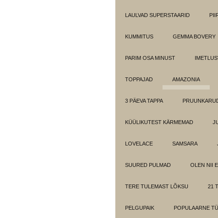
LAULVAD SUPERSTAARID
PI
KUMMITUS
GEMMA BOVERY
PARIM OSA MINUST
IMETLUS
TOPPAJAD
AMAZONIA
3 PÄEVA TAPPA
PRUUNKARUD
KÜÜLIKUTEST KÄRMEMAD
J
LOVELACE
SAMSARA
SUURED PULMAD
OLEN NII 
TERE TULEMAST LÕKSU
21 T
PELGUPAIK
POPULAARNE T