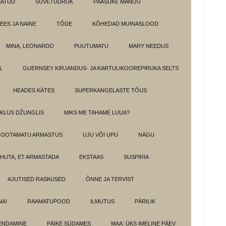
MATUD
SUVETÜDRUK
PÄÄSUKE MANOU
EES JA NAINE
TÕDE
KÕHEDAD MUINASLOOD
MINA, LEONARDO
PUUTUMATU
MARY NEEDUS
L
GUERNSEY KIRJANDUS- JA KARTULIKOOREPIRUKA SELTS
HEADES KÄTES
SUPERKANGELASTE TÕUS
IKLUS DŽUNGLIS
MIKS ME TAHAME LUUA?
OOTAMATU ARMASTUS
UJU VÕI UPU
NÄGU
HUTA, ET ARMASTADA
EKSTAAS
SUSPIRIA
AJUTISED RASKUSED
ÕNNE JA TERVIST
NA!
RAAMATUPOOD
ILMUTUS
PÄRILIK
ENDAMINE
PÄIKE SÜDAMES
MAA: ÜKS IMELINE PÄEV