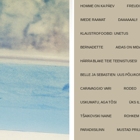
HOMME ON KA PÄEV
FREUDI
IMEDE RAAMAT
DAAAAAALI!
KLAUSTROFOOBID: UNETUS
BERNADETTE
AIDAS ON MIDA
HÄRRA BLAKE TEIE TEENISTUSES!
BELLE JA SEBASTIEN: UUS PÕLVK
CARAVAGGIO VARI
RODEO
USKUMATU, AGA TÕSI
ÜKS I
TŠAIKOVSKI NAINE
ROHKEM 
PARADIISILINN
MUSTAD PRIL