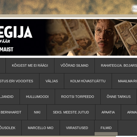
R
KÕIGEST ME EI RÄÄGI
VÕÕRAD SILMAD
RAHATEGIJA. BOJARS
STUS ERI VOODITES
VÄLJAS
KOLM HÜVASTIJÄTTU
MAAILMA RI
LJANDID
HULLUMOODI
ROOTSI TORPEEDO
ÕNNE TARKUS
H BERNHARDT
NIKI
SEKS. MEESTE JUTUD
APAATIA
ARMA
ÕUSOLEK
MARCELLO MIO
VIIRASTUSED
FILMID