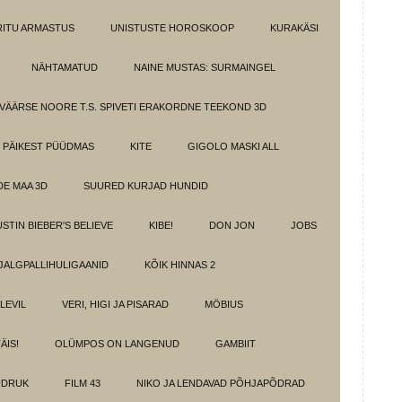
IRITU ARMASTUS
UNISTUSTE HOROSKOOP
KURAKÄSI
NÄHTAMATUD
NAINE MUSTAS: SURMAINGEL
VÄÄRSE NOORE T.S. SPIVETI ERAKORDNE TEEKOND 3D
PÄIKEST PÜÜDMAS
KITE
GIGOLO MASKI ALL
E MAA 3D
SUURED KURJAD HUNDID
USTIN BIEBER'S BELIEVE
KIBE!
DON JON
JOBS
JALGPALLIHULIGAANID
KÕIK HINNAS 2
ELEVIL
VERI, HIGI JA PISARAD
MÖBIUS
ÄIS!
OLÜMPOS ON LANGENUD
GAMBIIT
ÜDRUK
FILM 43
NIKO JA LENDAVAD PÕHJAPÕDRAD