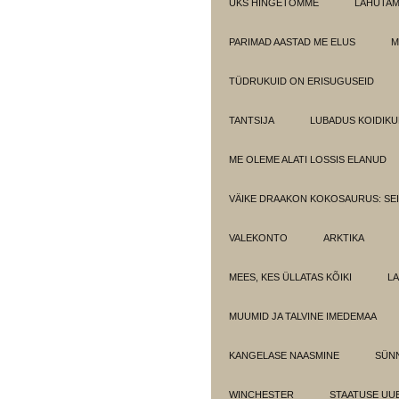
ÜKS HINGETÕMME
LAHUTA
PARIMAD AASTAD ME ELUS
M
TÜDRUKUID ON ERISUGUSEID
TANTSIJA
LUBADUS KOIDIKU
ME OLEME ALATI LOSSIS ELANUD
VÄIKE DRAAKON KOKOSAURUS: SE
VALEKONTO
ARKTIKA
MEES, KES ÜLLATAS KÕIKI
LA
MUUMID JA TALVINE IMEDEMAA
KANGELASE NAASMINE
SÜN
WINCHESTER
STAATUSE UU