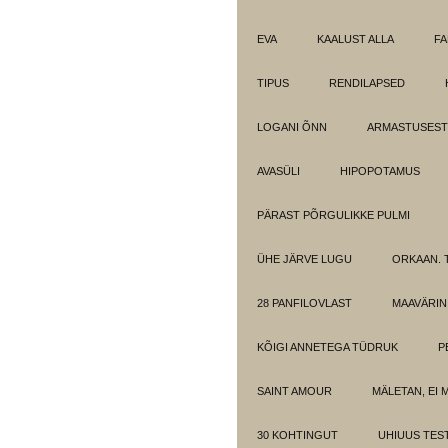
EVA
KAALUST ALLA
FA
TIPUS
RENDILAPSED
LOGANI ÕNN
ARMASTUSEST.
AVASÜLI
HIPOPOTAMUS
PÄRAST PÕRGULIKKE PULMI
ÜHE JÄRVE LUGU
ORKAAN. 
28 PANFILOVLAST
MAAVÄRIN
KÕIGI ANNETEGA TÜDRUK
P
SAINT AMOUR
MÄLETAN, EI 
30 KOHTINGUT
UHIUUS TES