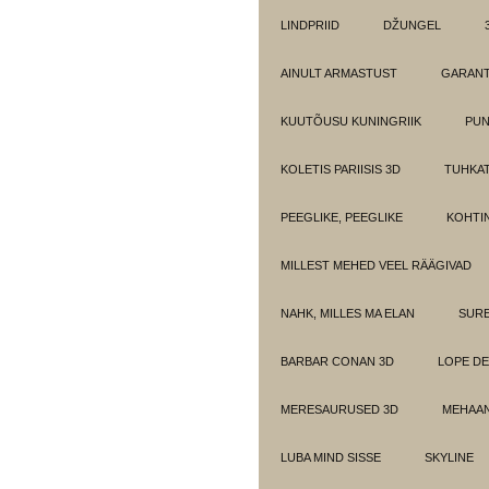
LINDPRIID
DŽUNGEL
AINULT ARMASTUST
GARANT
KUUTÕUSU KUNINGRIIK
PUN
KOLETIS PARIISIS 3D
TUHKAT
PEEGLIKE, PEEGLIKE
KOHTI
MILLEST MEHED VEEL RÄÄGIVAD
NAHK, MILLES MA ELAN
SUR
BARBAR CONAN 3D
LOPE DE
MERESAURUSED 3D
MEHAAN
LUBA MIND SISSE
SKYLINE