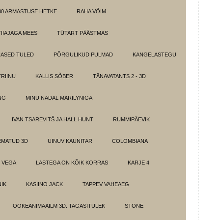
30 ARMASTUSE HETKE
RAHA VÕIM
IIAJAGA MEES
TÜTART PÄÄSTMAS
ASED TULED
PÕRGULIKUD PULMAD
KANGELASTEGU
RIINU
KALLIS SÕBER
TÄNAVATANTS 2 - 3D
NG
MINU NÄDAL MARILYNIGA
IVAN TSAREVITŠ JA HALL HUNT
RUMMIPÄEVIK
EMATUD 3D
UINUV KAUNITAR
COLOMBIANA
 VEGA
LASTEGA ON KÕIK KORRAS
KARJE 4
IK
KASIINO JACK
TAPPEV VAHEAEG
OOKEANIMAAILM 3D. TAGASITULEK
STONE