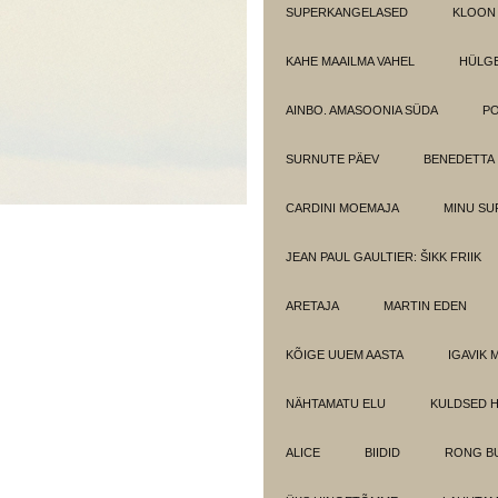
SUPERKANGELASED
KLOON
KAHE MAAILMA VAHEL
HÜLGE
AINBO. AMASOONIA SÜDA
PO
SURNUTE PÄEV
BENEDETTA
CARDINI MOEMAJA
MINU SU
JEAN PAUL GAULTIER: ŠIKK FRIIK
ARETAJA
MARTIN EDEN
KÕIGE UUEM AASTA
IGAVIK 
NÄHTAMATU ELU
KULDSED 
ALICE
BIIDID
RONG BU