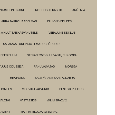
NTASTILINE NAINE
ROHELISED KASSID
ARÜTMIA
HÄRRA JA PROUA ADELMAN
ELU ON VEEL EES
 AINULT TÄISKASVANUTELE.
VEEALUNE SEIKLUS
SALAKAVAL URFIN JA TEMA PUUSÕDURID
BEEBIBUUM
STEFAN ZWEIG: HÜVASTI, EUROOPA
TUULE ODÜSSEIA
RAHUVALVAJAD
MÕRSJA
HEA POISS
SALAPÄRANE SAAR ALDABRA
EIGMEES
VIDEVIKU VALVURID
PENTSIK PUHKUS
MÄLETA!
VASTASSEIS
VALIMISPÄEV 2
TAMENT
MAFFIA: ELLUJÄÄMISMÄNG