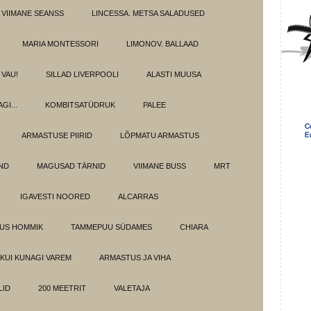
 VIIMANE SEANSS
LINCESSA. METSA SALADUSED
MARIA MONTESSORI
LIMONOV. BALLAAD
VAU!
SILLAD LIVERPOOLI
ALASTI MUUSA
GI...
KOMBITSATÜDRUK
PALEE
ARMASTUSE PIIRID
LÕPMATU ARMASTUS
OND
MAGUSAD TÄRNID
VIIMANE BUSS
MRT
IGAVESTI NOORED
ALCARRAS
LUS HOMMIK
TAMMEPUU SÜDAMES
CHIARA
KUI KUNAGI VAREM
ARMASTUS JA VIHA
LID
200 MEETRIT
VALETAJA