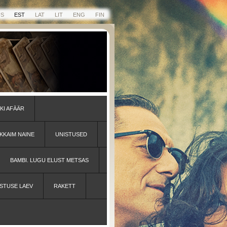
US
EST
LAT
LIT
ENG
FIN
KI AFÄÄR
KKAIM NAINE
UNISTUSED
BAMBI. LUGU ELUST METSAS
STUSE LAEV
RAKETT