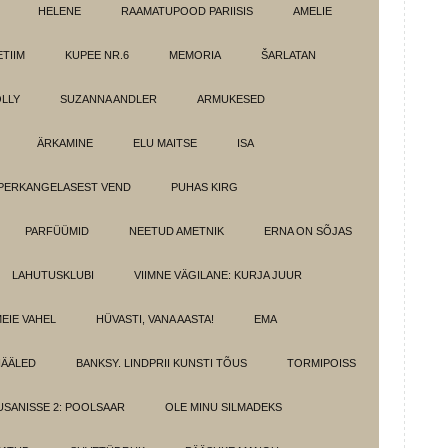
HELENE
RAAMATUPOOD PARIISIS
AMELIE
TIIM
KUPEE NR.6
MEMORIA
ŠARLATAN
LLY
SUZANNA ANDLER
ARMUKESED
ÄRKAMINE
ELU MAITSE
ISA
PERKANGELASEST VEND
PUHAS KIRG
PARFÜÜMID
NEETUD AMETNIK
ERNA ON SÕJAS
LAHUTUSKLUBI
VIIMNE VÄGILANE: KURJA JUUR
MEIE VAHEL
HÜVASTI, VANA AASTA!
EMA
HÄÄLED
BANKSY. LINDPRII KUNSTI TÕUS
TORMIPOISS
SANISSE 2: POOLSAAR
OLE MINU SILMADEKS