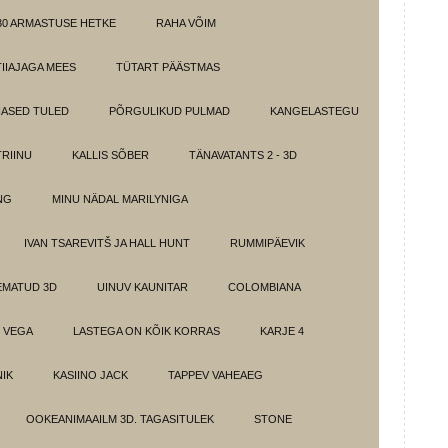
30 ARMASTUSE HETKE
RAHA VÕIM
IIAJAGA MEES
TÜTART PÄÄSTMAS
ASED TULED
PÕRGULIKUD PULMAD
KANGELASTEGU
RIINU
KALLIS SÕBER
TÄNAVATANTS 2 - 3D
NG
MINU NÄDAL MARILYNIGA
IVAN TSAREVITŠ JA HALL HUNT
RUMMIPÄEVIK
EMATUD 3D
UINUV KAUNITAR
COLOMBIANA
 VEGA
LASTEGA ON KÕIK KORRAS
KARJE 4
IK
KASIINO JACK
TAPPEV VAHEAEG
OOKEANIMAAILM 3D. TAGASITULEK
STONE