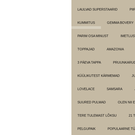
LAULVAD SUPERSTAARID
PI
KUMMITUS
GEMMA BOVERY
PARIM OSA MINUST
IMETLUS
TOPPAJAD
AMAZONIA
3 PÄEVA TAPPA
PRUUNKARUD
KÜÜLIKUTEST KÄRMEMAD
J
LOVELACE
SAMSARA
SUURED PULMAD
OLEN NII 
TERE TULEMAST LÕKSU
21 T
PELGUPAIK
POPULAARNE T