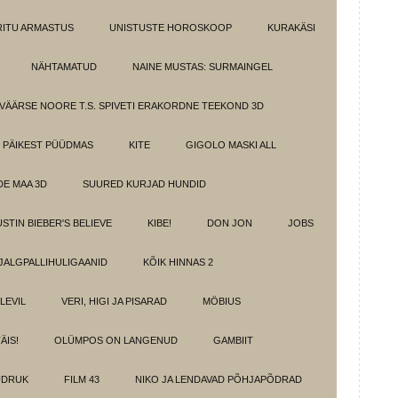
IRITU ARMASTUS
UNISTUSTE HOROSKOOP
KURAKÄSI
NÄHTAMATUD
NAINE MUSTAS: SURMAINGEL
VÄÄRSE NOORE T.S. SPIVETI ERAKORDNE TEEKOND 3D
PÄIKEST PÜÜDMAS
KITE
GIGOLO MASKI ALL
E MAA 3D
SUURED KURJAD HUNDID
USTIN BIEBER'S BELIEVE
KIBE!
DON JON
JOBS
JALGPALLIHULIGAANID
KÕIK HINNAS 2
ELEVIL
VERI, HIGI JA PISARAD
MÖBIUS
ÄIS!
OLÜMPOS ON LANGENUD
GAMBIIT
ÜDRUK
FILM 43
NIKO JA LENDAVAD PÕHJAPÕDRAD