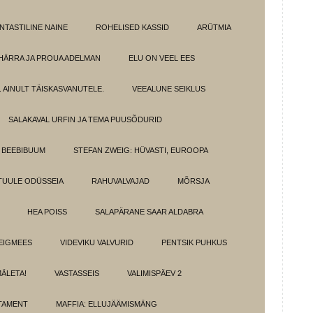
NTASTILINE NAINE
ROHELISED KASSID
ARÜTMIA
HÄRRA JA PROUA ADELMAN
ELU ON VEEL EES
 AINULT TÄISKASVANUTELE.
VEEALUNE SEIKLUS
SALAKAVAL URFIN JA TEMA PUUSÕDURID
BEEBIBUUM
STEFAN ZWEIG: HÜVASTI, EUROOPA
TUULE ODÜSSEIA
RAHUVALVAJAD
MÕRSJA
HEA POISS
SALAPÄRANE SAAR ALDABRA
EIGMEES
VIDEVIKU VALVURID
PENTSIK PUHKUS
MÄLETA!
VASTASSEIS
VALIMISPÄEV 2
TAMENT
MAFFIA: ELLUJÄÄMISMÄNG