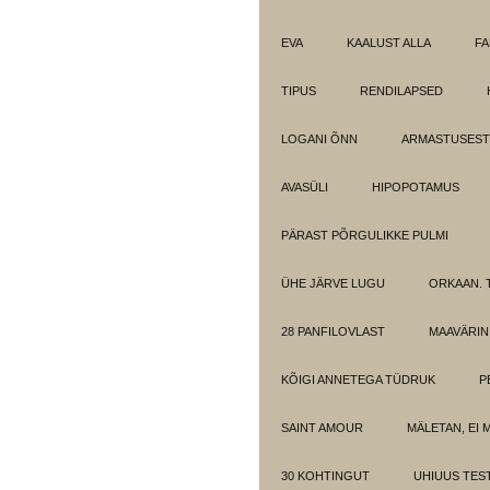
EVA
KAALUST ALLA
FA
TIPUS
RENDILAPSED
LOGANI ÕNN
ARMASTUSEST.
AVASÜLI
HIPOPOTAMUS
PÄRAST PÕRGULIKKE PULMI
ÜHE JÄRVE LUGU
ORKAAN. 
28 PANFILOVLAST
MAAVÄRIN
KÕIGI ANNETEGA TÜDRUK
P
SAINT AMOUR
MÄLETAN, EI 
30 KOHTINGUT
UHIUUS TES