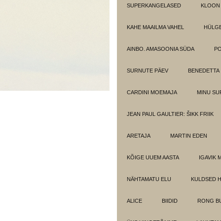
SUPERKANGELASED
KLOON
KAHE MAAILMA VAHEL
HÜLGE
AINBO. AMASOONIA SÜDA
PO
SURNUTE PÄEV
BENEDETTA
CARDINI MOEMAJA
MINU SU
JEAN PAUL GAULTIER: ŠIKK FRIIK
ARETAJA
MARTIN EDEN
KÕIGE UUEM AASTA
IGAVIK 
NÄHTAMATU ELU
KULDSED 
ALICE
BIIDID
RONG BU