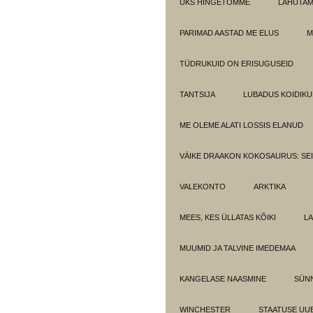
ÜKS HINGETÕMME
LAHUTA
PARIMAD AASTAD ME ELUS
M
TÜDRUKUID ON ERISUGUSEID
TANTSIJA
LUBADUS KOIDIKU
ME OLEME ALATI LOSSIS ELANUD
VÄIKE DRAAKON KOKOSAURUS: SE
VALEKONTO
ARKTIKA
MEES, KES ÜLLATAS KÕIKI
LA
MUUMID JA TALVINE IMEDEMAA
KANGELASE NAASMINE
SÜN
WINCHESTER
STAATUSE UU