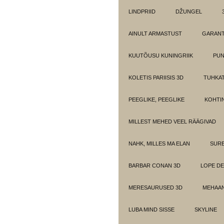
LINDPRIID
DŽUNGEL
AINULT ARMASTUST
GARANT
KUUTÕUSU KUNINGRIIK
PUN
KOLETIS PARIISIS 3D
TUHKAT
PEEGLIKE, PEEGLIKE
KOHTI
MILLEST MEHED VEEL RÄÄGIVAD
NAHK, MILLES MA ELAN
SUR
BARBAR CONAN 3D
LOPE DE
MERESAURUSED 3D
MEHAAN
LUBA MIND SISSE
SKYLINE