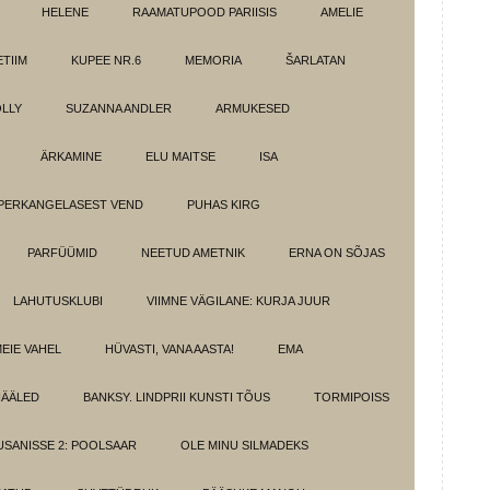
HELENE
RAAMATUPOOD PARIISIS
AMELIE
TIIM
KUPEE NR.6
MEMORIA
ŠARLATAN
LLY
SUZANNA ANDLER
ARMUKESED
ÄRKAMINE
ELU MAITSE
ISA
PERKANGELASEST VEND
PUHAS KIRG
PARFÜÜMID
NEETUD AMETNIK
ERNA ON SÕJAS
LAHUTUSKLUBI
VIIMNE VÄGILANE: KURJA JUUR
MEIE VAHEL
HÜVASTI, VANA AASTA!
EMA
HÄÄLED
BANKSY. LINDPRII KUNSTI TÕUS
TORMIPOISS
SANISSE 2: POOLSAAR
OLE MINU SILMADEKS