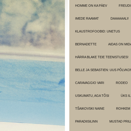
HOMME ON KA PÄEV
FREUDI
IMEDE RAAMAT
DAAAAAALI!
KLAUSTROFOOBID: UNETUS
BERNADETTE
AIDAS ON MIDA
HÄRRA BLAKE TEIE TEENISTUSES!
BELLE JA SEBASTIEN: UUS PÕLVK
CARAVAGGIO VARI
RODEO
USKUMATU, AGA TÕSI
ÜKS I
TŠAIKOVSKI NAINE
ROHKEM 
PARADIISILINN
MUSTAD PRIL