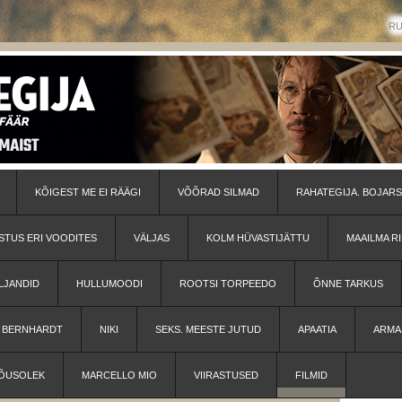
R
KÕIGEST ME EI RÄÄGI
VÕÕRAD SILMAD
RAHATEGIJA. BOJARS
STUS ERI VOODITES
VÄLJAS
KOLM HÜVASTIJÄTTU
MAAILMA RI
LJANDID
HULLUMOODI
ROOTSI TORPEEDO
ÕNNE TARKUS
H BERNHARDT
NIKI
SEKS. MEESTE JUTUD
APAATIA
ARMA
ÕUSOLEK
MARCELLO MIO
VIIRASTUSED
FILMID