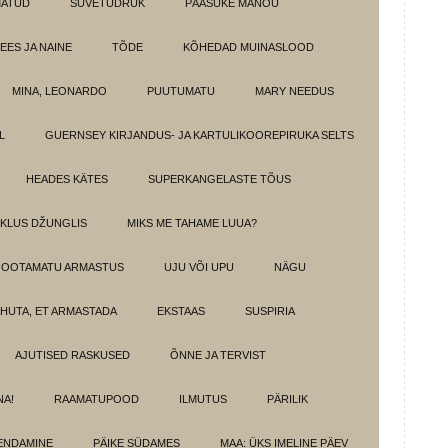
MATUD
SUVETÜDRUK
PÄÄSUKE MANOU
EES JA NAINE
TÕDE
KÕHEDAD MUINASLOOD
MINA, LEONARDO
PUUTUMATU
MARY NEEDUS
L
GUERNSEY KIRJANDUS- JA KARTULIKOOREPIRUKA SELTS
HEADES KÄTES
SUPERKANGELASTE TÕUS
IKLUS DŽUNGLIS
MIKS ME TAHAME LUUA?
OOTAMATU ARMASTUS
UJU VÕI UPU
NÄGU
HUTA, ET ARMASTADA
EKSTAAS
SUSPIRIA
AJUTISED RASKUSED
ÕNNE JA TERVIST
NA!
RAAMATUPOOD
ILMUTUS
PÄRILIK
ENDAMINE
PÄIKE SÜDAMES
MAA: ÜKS IMELINE PÄEV