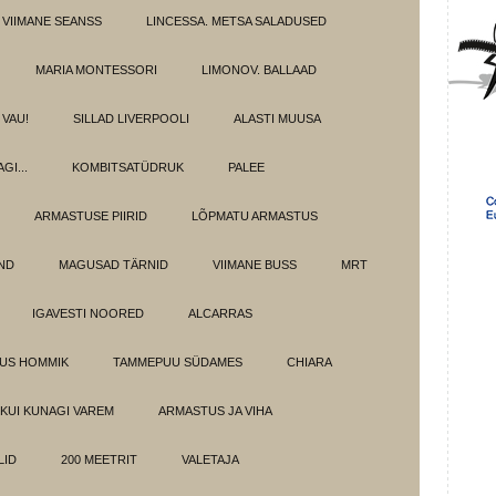
 VIIMANE SEANSS
LINCESSA. METSA SALADUSED
MARIA MONTESSORI
LIMONOV. BALLAAD
VAU!
SILLAD LIVERPOOLI
ALASTI MUUSA
GI...
KOMBITSATÜDRUK
PALEE
ARMASTUSE PIIRID
LÕPMATU ARMASTUS
OND
MAGUSAD TÄRNID
VIIMANE BUSS
MRT
IGAVESTI NOORED
ALCARRAS
LUS HOMMIK
TAMMEPUU SÜDAMES
CHIARA
KUI KUNAGI VAREM
ARMASTUS JA VIHA
LID
200 MEETRIT
VALETAJA