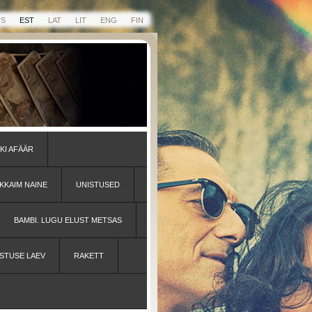
US
EST
LAT
LIT
ENG
FIN
KI AFÄÄR
KKAIM NAINE
UNISTUSED
BAMBI. LUGU ELUST METSAS
STUSE LAEV
RAKETT