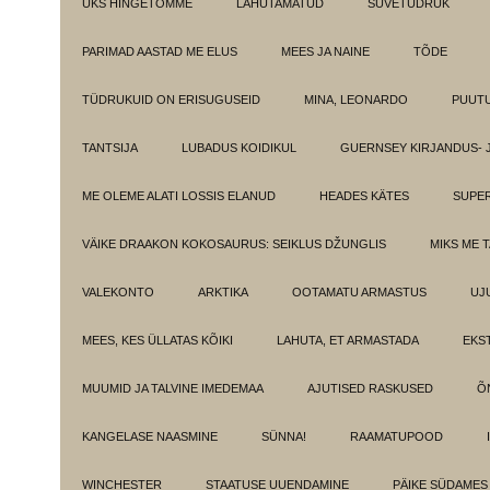
ÜKS HINGETÕMME
LAHUTAMATUD
SUVETÜDRUK
PARIMAD AASTAD ME ELUS
MEES JA NAINE
TÕDE
TÜDRUKUID ON ERISUGUSEID
MINA, LEONARDO
PUUT
TANTSIJA
LUBADUS KOIDIKUL
GUERNSEY KIRJANDUS- 
ME OLEME ALATI LOSSIS ELANUD
HEADES KÄTES
SUPE
VÄIKE DRAAKON KOKOSAURUS: SEIKLUS DŽUNGLIS
MIKS ME 
VALEKONTO
ARKTIKA
OOTAMATU ARMASTUS
UJ
MEES, KES ÜLLATAS KÕIKI
LAHUTA, ET ARMASTADA
EKS
MUUMID JA TALVINE IMEDEMAA
AJUTISED RASKUSED
Õ
KANGELASE NAASMINE
SÜNNA!
RAAMATUPOOD
WINCHESTER
STAATUSE UUENDAMINE
PÄIKE SÜDAMES