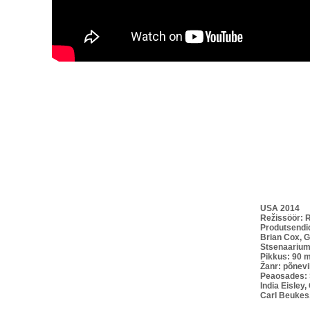
USA 2014
Režissöör: 
Produtsendi
Brian Cox, G
Stsenaariu
Pikkus: 90 m
Žanr: põnevi
Peaosades: 
India Eisley,
Carl Beukes,