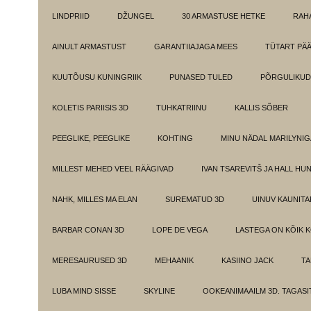
LINDPRIID
DŽUNGEL
30 ARMASTUSE HETKE
RAH
AINULT ARMASTUST
GARANTIIAJAGA MEES
TÜTART PÄ
KUUTÕUSU KUNINGRIIK
PUNASED TULED
PÕRGULIKUD
KOLETIS PARIISIS 3D
TUHKATRIINU
KALLIS SÕBER
PEEGLIKE, PEEGLIKE
KOHTING
MINU NÄDAL MARILYNIG
MILLEST MEHED VEEL RÄÄGIVAD
IVAN TSAREVITŠ JA HALL HU
NAHK, MILLES MA ELAN
SUREMATUD 3D
UINUV KAUNITA
BARBAR CONAN 3D
LOPE DE VEGA
LASTEGA ON KÕIK 
MERESAURUSED 3D
MEHAANIK
KASIINO JACK
TA
LUBA MIND SISSE
SKYLINE
OOKEANIMAAILM 3D. TAGASI