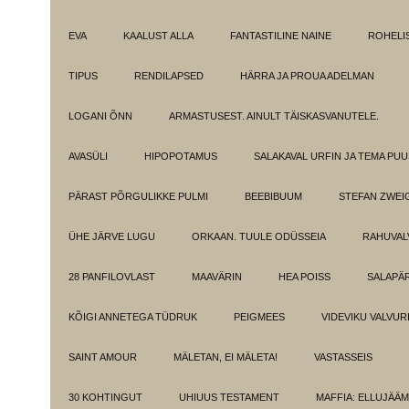
EVA
KAALUST ALLA
FANTASTILINE NAINE
ROHELI
TIPUS
RENDILAPSED
HÄRRA JA PROUA ADELMAN
LOGANI ÕNN
ARMASTUSEST. AINULT TÄISKASVANUTELE.
AVASÜLI
HIPOPOTAMUS
SALAKAVAL URFIN JA TEMA PU
PÄRAST PÕRGULIKKE PULMI
BEEBIBUUM
STEFAN ZWEI
ÜHE JÄRVE LUGU
ORKAAN. TUULE ODÜSSEIA
RAHUVAL
28 PANFILOVLAST
MAAVÄRIN
HEA POISS
SALAPÄ
KÕIGI ANNETEGA TÜDRUK
PEIGMEES
VIDEVIKU VALVUR
SAINT AMOUR
MÄLETAN, EI MÄLETA!
VASTASSEIS
30 KOHTINGUT
UHIUUS TESTAMENT
MAFFIA: ELLUJÄÄ