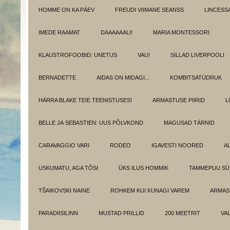
HOMME ON KA PÄEV
FREUDI VIIMANE SEANSS
LINCESS
IMEDE RAAMAT
DAAAAAALI!
MARIA MONTESSORI
KLAUSTROFOOBID: UNETUS
VAU!
SILLAD LIVERPOOLI
BERNADETTE
AIDAS ON MIDAGI...
KOMBITSATÜDRUK
HÄRRA BLAKE TEIE TEENISTUSES!
ARMASTUSE PIIRID
L
BELLE JA SEBASTIEN: UUS PÕLVKOND
MAGUSAD TÄRNID
CARAVAGGIO VARI
RODEO
IGAVESTI NOORED
A
USKUMATU, AGA TÕSI
ÜKS ILUS HOMMIK
TAMMEPUU S
TŠAIKOVSKI NAINE
ROHKEM KUI KUNAGI VAREM
ARMAST
PARADIISILINN
MUSTAD PRILLID
200 MEETRIT
VA