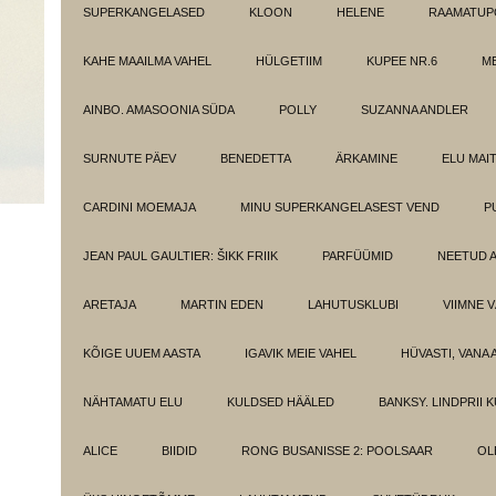
SUPERKANGELASED
KLOON
HELENE
RAAMATUPO
KAHE MAAILMA VAHEL
HÜLGETIIM
KUPEE NR.6
M
AINBO. AMASOONIA SÜDA
POLLY
SUZANNA ANDLER
SURNUTE PÄEV
BENEDETTA
ÄRKAMINE
ELU MAI
CARDINI MOEMAJA
MINU SUPERKANGELASEST VEND
P
JEAN PAUL GAULTIER: ŠIKK FRIIK
PARFÜÜMID
NEETUD 
ARETAJA
MARTIN EDEN
LAHUTUSKLUBI
VIIMNE 
KÕIGE UUEM AASTA
IGAVIK MEIE VAHEL
HÜVASTI, VANA 
NÄHTAMATU ELU
KULDSED HÄÄLED
BANKSY. LINDPRII 
ALICE
BIIDID
RONG BUSANISSE 2: POOLSAAR
OL