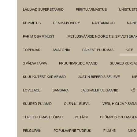
LAULVAD SUPERSTAARID
PIIRITU ARMASTUS
UNISTUST
KUMMITUS
GEMMA BOVERY
NÄHTAMATUD
NAINE
PARIM OSA MINUST
IMETLUSVÄÄRSE NOORE T.S. SPIVETI ER
TOPPAJAD
AMAZONIA
PÄIKEST PÜÜDMAS
KITE
3 PÄEVA TAPPA
PRUUNKARUDE MAA 3D
SUURED KURJA
KÜÜLIKUTEST KÄRMEMAD
JUSTIN BIEBER'S BELIEVE
KI
LOVELACE
SAMSARA
JALGPALLIHULIGAANID
KÕI
SUURED PULMAD
OLEN NII ELEVIL
VERI, HIGI JA PISAR
TERE TULEMAST LÕKSU
21 TÄIS!
OLÜMPOS ON LANGE
PELGUPAIK
POPULAARNE TÜDRUK
FILM 43
NIKO