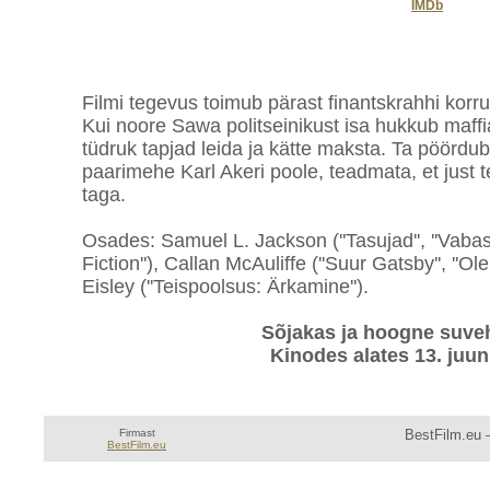
IMDb
Filmi tegevus toimub pärast finantskrahhi ko
Kui noore Sawa politseinikust isa hukkub maffi
tüdruk tapjad leida ja kätte maksta. Ta pöördu
paarimehe Karl Akeri poole, teadmata, et just 
taga.
Osades: Samuel L. Jackson (''Tasujad'', ''Vabast
Fiction''), Callan McAuliffe (''Suur Gatsby'', ''Ol
Eisley (''Teispoolsus: Ärkamine'').
Sõjakas ja hoogne suveh
Kinodes alates 13. juun
Firmast
BestFilm.eu —
BestFilm.eu