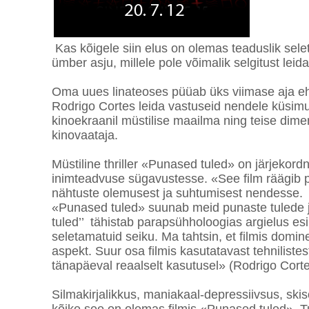
Kas kõigele siin elus on olemas teaduslik sele
ümber asju, millele pole võimalik selgitust leid
Oma uues linateoses püüab üks viimase aja e
Rodrigo Cortes leida vastuseid nendele küsimu
kinoekraanil müstilise maailma ning teise dim
kinovaataja.
Müstiline thriller «Punased tuled» on järjekor
inimteadvuse sügavustesse. «See film räägib
nähtuste olemusest ja suhtumisest nendesse. J
«Punased tuled» suunab meid punaste tulede j
tuled’’ tähistab parapsühholoogias argielus esi
seletamatuid seiku. Ma tahtsin, et filmis domine
aspekt. Suur osa filmis kasutatavast tehnilist
tänapäeval reaalselt kasutusel» (Rodrigo Cort
Silmakirjalikkus, maniakaal-depressiivsus, skis