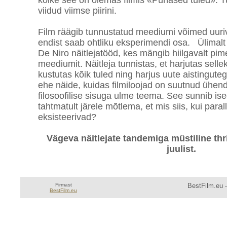
kõike see on olemas filmis «Punased tuled». T
viidud viimse piirini.
Film räägib tunnustatud meediumi võimed uuriva
endist saab ohtliku eksperimendi osa. Ülimalt
De Niro näitlejatööd, kes mängib hiilgavalt pim
meediumit. Näitleja tunnistas, et harjutas selle
kustutas kõik tuled ning harjus uute aistingut
ehe näide, kuidas filmiloojad on suutnud ühen
filosoofilise sisuga ulme teema. See sunnib is
tahtmatult järele mõtlema, et mis siis, kui par
eksisteerivad?
Vägeva näitlejate tandemiga müstiline thri
juulist.
Firmast
BestFilm.eu —
BestFilm.eu