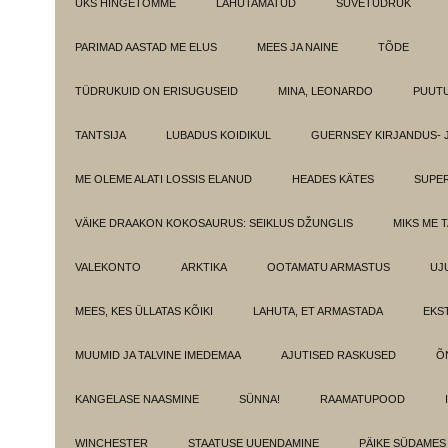
ÜKS HINGETÕMME
LAHUTAMATUD
SUVETÜDRUK
PARIMAD AASTAD ME ELUS
MEES JA NAINE
TÕDE
TÜDRUKUID ON ERISUGUSEID
MINA, LEONARDO
PUUT
TANTSIJA
LUBADUS KOIDIKUL
GUERNSEY KIRJANDUS- 
ME OLEME ALATI LOSSIS ELANUD
HEADES KÄTES
SUPE
VÄIKE DRAAKON KOKOSAURUS: SEIKLUS DŽUNGLIS
MIKS ME 
VALEKONTO
ARKTIKA
OOTAMATU ARMASTUS
UJ
MEES, KES ÜLLATAS KÕIKI
LAHUTA, ET ARMASTADA
EKS
MUUMID JA TALVINE IMEDEMAA
AJUTISED RASKUSED
Õ
KANGELASE NAASMINE
SÜNNA!
RAAMATUPOOD
WINCHESTER
STAATUSE UUENDAMINE
PÄIKE SÜDAMES