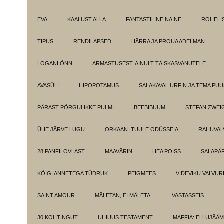
EVA
KAALUST ALLA
FANTASTILINE NAINE
ROHELI
TIPUS
RENDILAPSED
HÄRRA JA PROUA ADELMAN
LOGANI ÕNN
ARMASTUSEST. AINULT TÄISKASVANUTELE.
AVASÜLI
HIPOPOTAMUS
SALAKAVAL URFIN JA TEMA PU
PÄRAST PÕRGULIKKE PULMI
BEEBIBUUM
STEFAN ZWEI
ÜHE JÄRVE LUGU
ORKAAN. TUULE ODÜSSEIA
RAHUVAL
28 PANFILOVLAST
MAAVÄRIN
HEA POISS
SALAPÄ
KÕIGI ANNETEGA TÜDRUK
PEIGMEES
VIDEVIKU VALVUR
SAINT AMOUR
MÄLETAN, EI MÄLETA!
VASTASSEIS
30 KOHTINGUT
UHIUUS TESTAMENT
MAFFIA: ELLUJÄÄ