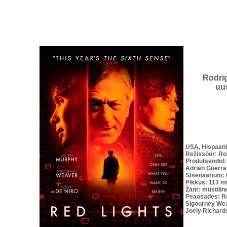
Rodrig
uus
USA, Hispaan
Režissöör: Ro
Produtsendid:
Adrian Guerra
Stsenaarium: 
Pikkus: 113 m
Žanr: müstiline
Peaosades: Ro
Sigourney Wea
Joely Richard