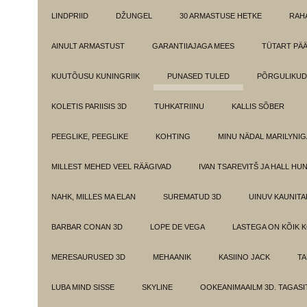
LINDPRIID
DŽUNGEL
30 ARMASTUSE HETKE
RAH
AINULT ARMASTUST
GARANTIIAJAGA MEES
TÜTART PÄ
KUUTÕUSU KUNINGRIIK
PUNASED TULED
PÕRGULIKUD
KOLETIS PARIISIS 3D
TUHKATRIINU
KALLIS SÕBER
PEEGLIKE, PEEGLIKE
KOHTING
MINU NÄDAL MARILYNIG
MILLEST MEHED VEEL RÄÄGIVAD
IVAN TSAREVITŠ JA HALL HU
NAHK, MILLES MA ELAN
SUREMATUD 3D
UINUV KAUNITA
BARBAR CONAN 3D
LOPE DE VEGA
LASTEGA ON KÕIK 
MERESAURUSED 3D
MEHAANIK
KASIINO JACK
TA
LUBA MIND SISSE
SKYLINE
OOKEANIMAAILM 3D. TAGASI