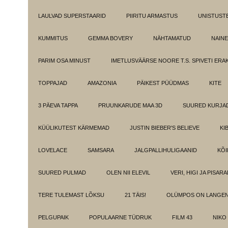
LAULVAD SUPERSTAARID
PIIRITU ARMASTUS
UNISTUST
KUMMITUS
GEMMA BOVERY
NÄHTAMATUD
NAINE
PARIM OSA MINUST
IMETLUSVÄÄRSE NOORE T.S. SPIVETI ER
TOPPAJAD
AMAZONIA
PÄIKEST PÜÜDMAS
KITE
3 PÄEVA TAPPA
PRUUNKARUDE MAA 3D
SUURED KURJA
KÜÜLIKUTEST KÄRMEMAD
JUSTIN BIEBER'S BELIEVE
KI
LOVELACE
SAMSARA
JALGPALLIHULIGAANID
KÕI
SUURED PULMAD
OLEN NII ELEVIL
VERI, HIGI JA PISAR
TERE TULEMAST LÕKSU
21 TÄIS!
OLÜMPOS ON LANGE
PELGUPAIK
POPULAARNE TÜDRUK
FILM 43
NIKO