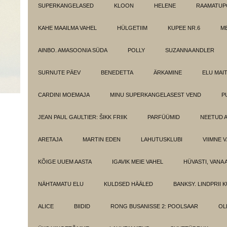
SUPERKANGELASED
KLOON
HELENE
RAAMATUPO
KAHE MAAILMA VAHEL
HÜLGETIIM
KUPEE NR.6
M
AINBO. AMASOONIA SÜDA
POLLY
SUZANNA ANDLER
SURNUTE PÄEV
BENEDETTA
ÄRKAMINE
ELU MAI
CARDINI MOEMAJA
MINU SUPERKANGELASEST VEND
P
JEAN PAUL GAULTIER: ŠIKK FRIIK
PARFÜÜMID
NEETUD 
ARETAJA
MARTIN EDEN
LAHUTUSKLUBI
VIIMNE 
KÕIGE UUEM AASTA
IGAVIK MEIE VAHEL
HÜVASTI, VANA 
NÄHTAMATU ELU
KULDSED HÄÄLED
BANKSY. LINDPRII 
ALICE
BIIDID
RONG BUSANISSE 2: POOLSAAR
OL