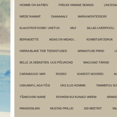
HOMME ON KA PÄEV
FREUDI VIIMANE SEANSS
LINCESS
IMEDE RAAMAT
DAAAAAALI!
MARIA MONTESSORI
KLAUSTROFOOBID: UNETUS
VAU!
SILLAD LIVERPOOLI
BERNADETTE
AIDAS ON MIDAGI...
KOMBITSATÜDRUK
HÄRRA BLAKE TEIE TEENISTUSES!
ARMASTUSE PIIRID
L
BELLE JA SEBASTIEN: UUS PÕLVKOND
MAGUSAD TÄRNID
CARAVAGGIO VARI
RODEO
IGAVESTI NOORED
A
USKUMATU, AGA TÕSI
ÜKS ILUS HOMMIK
TAMMEPUU S
TŠAIKOVSKI NAINE
ROHKEM KUI KUNAGI VAREM
ARMAST
PARADIISILINN
MUSTAD PRILLID
200 MEETRIT
VA