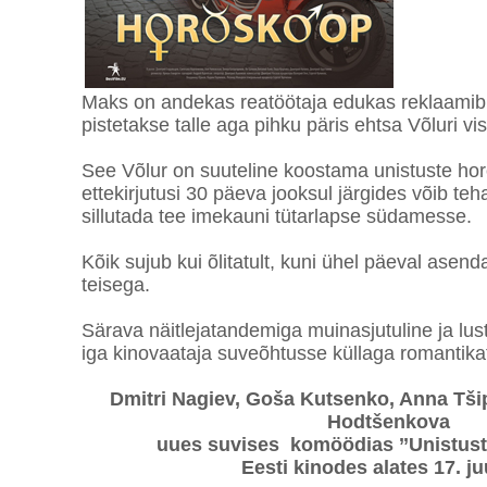
Maks on andekas reatöötaja edukas reklaamib
pistetakse talle aga pihku päris ehtsa Võluri visi
See Võlur on suuteline koostama unistuste hor
ettekirjutusi 30 päeva jooksul järgides võib teha 
sillutada tee imekauni tütarlapse südamesse.
Kõik sujub kui õlitatult, kuni ühel päeval ase
teisega.
Särava näitlejatandemiga muinasjutuline ja lu
iga kinovaataja suveõhtusse küllaga romantika
Dmitri Nagiev, Goša Kutsenko, Anna Tši
Hodtšenkova
uues suvises komöödias ’’Unistust
Eesti kinodes alates 17. ju