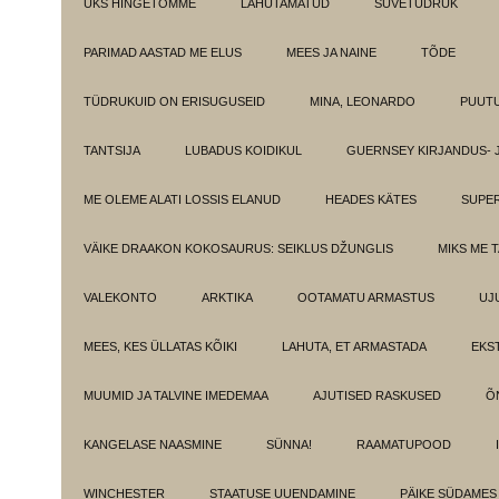
ÜKS HINGETÕMME
LAHUTAMATUD
SUVETÜDRUK
PARIMAD AASTAD ME ELUS
MEES JA NAINE
TÕDE
TÜDRUKUID ON ERISUGUSEID
MINA, LEONARDO
PUUT
TANTSIJA
LUBADUS KOIDIKUL
GUERNSEY KIRJANDUS- 
ME OLEME ALATI LOSSIS ELANUD
HEADES KÄTES
SUPE
VÄIKE DRAAKON KOKOSAURUS: SEIKLUS DŽUNGLIS
MIKS ME 
VALEKONTO
ARKTIKA
OOTAMATU ARMASTUS
UJ
MEES, KES ÜLLATAS KÕIKI
LAHUTA, ET ARMASTADA
EKS
MUUMID JA TALVINE IMEDEMAA
AJUTISED RASKUSED
Õ
KANGELASE NAASMINE
SÜNNA!
RAAMATUPOOD
WINCHESTER
STAATUSE UUENDAMINE
PÄIKE SÜDAMES