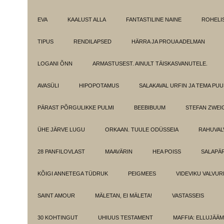
EVA
KAALUST ALLA
FANTASTILINE NAINE
ROHELI
TIPUS
RENDILAPSED
HÄRRA JA PROUA ADELMAN
LOGANI ÕNN
ARMASTUSEST. AINULT TÄISKASVANUTELE.
AVASÜLI
HIPOPOTAMUS
SALAKAVAL URFIN JA TEMA PU
PÄRAST PÕRGULIKKE PULMI
BEEBIBUUM
STEFAN ZWEI
ÜHE JÄRVE LUGU
ORKAAN. TUULE ODÜSSEIA
RAHUVAL
28 PANFILOVLAST
MAAVÄRIN
HEA POISS
SALAPÄ
KÕIGI ANNETEGA TÜDRUK
PEIGMEES
VIDEVIKU VALVUR
SAINT AMOUR
MÄLETAN, EI MÄLETA!
VASTASSEIS
30 KOHTINGUT
UHIUUS TESTAMENT
MAFFIA: ELLUJÄÄ