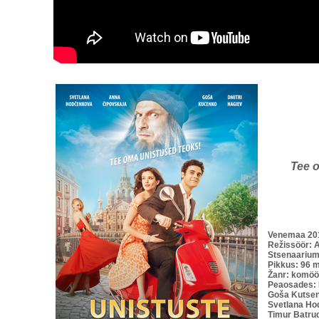
Tee 
Venemaa 20
Režissöör: 
Stsenaarium
Pikkus: 96 m
Žanr: komöö
Peaosades:
Goša Kutsen
Svetlana Hod
Timur Batrud