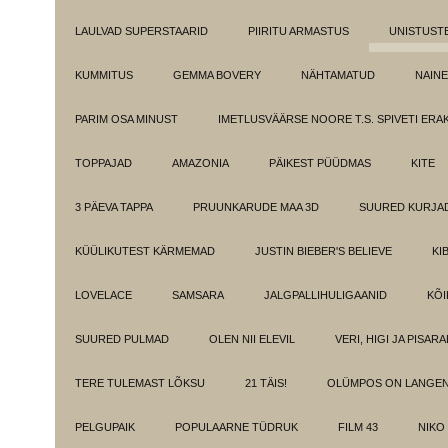
LAULVAD SUPERSTAARID
PIIRITU ARMASTUS
UNISTUST
KUMMITUS
GEMMA BOVERY
NÄHTAMATUD
NAINE
PARIM OSA MINUST
IMETLUSVÄÄRSE NOORE T.S. SPIVETI ER
TOPPAJAD
AMAZONIA
PÄIKEST PÜÜDMAS
KITE
3 PÄEVA TAPPA
PRUUNKARUDE MAA 3D
SUURED KURJA
KÜÜLIKUTEST KÄRMEMAD
JUSTIN BIEBER'S BELIEVE
KI
LOVELACE
SAMSARA
JALGPALLIHULIGAANID
KÕI
SUURED PULMAD
OLEN NII ELEVIL
VERI, HIGI JA PISAR
TERE TULEMAST LÕKSU
21 TÄIS!
OLÜMPOS ON LANGE
PELGUPAIK
POPULAARNE TÜDRUK
FILM 43
NIKO