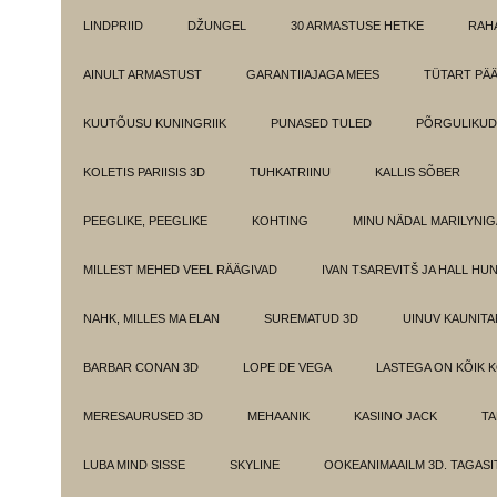
LINDPRIID
DŽUNGEL
30 ARMASTUSE HETKE
RAH
AINULT ARMASTUST
GARANTIIAJAGA MEES
TÜTART PÄ
KUUTÕUSU KUNINGRIIK
PUNASED TULED
PÕRGULIKUD
KOLETIS PARIISIS 3D
TUHKATRIINU
KALLIS SÕBER
PEEGLIKE, PEEGLIKE
KOHTING
MINU NÄDAL MARILYNIG
MILLEST MEHED VEEL RÄÄGIVAD
IVAN TSAREVITŠ JA HALL HU
NAHK, MILLES MA ELAN
SUREMATUD 3D
UINUV KAUNITA
BARBAR CONAN 3D
LOPE DE VEGA
LASTEGA ON KÕIK 
MERESAURUSED 3D
MEHAANIK
KASIINO JACK
TA
LUBA MIND SISSE
SKYLINE
OOKEANIMAAILM 3D. TAGASI