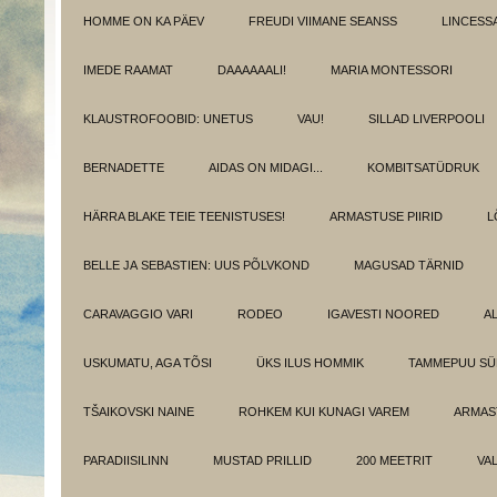
HOMME ON KA PÄEV
FREUDI VIIMANE SEANSS
LINCESS
IMEDE RAAMAT
DAAAAAALI!
MARIA MONTESSORI
KLAUSTROFOOBID: UNETUS
VAU!
SILLAD LIVERPOOLI
BERNADETTE
AIDAS ON MIDAGI...
KOMBITSATÜDRUK
HÄRRA BLAKE TEIE TEENISTUSES!
ARMASTUSE PIIRID
L
BELLE JA SEBASTIEN: UUS PÕLVKOND
MAGUSAD TÄRNID
CARAVAGGIO VARI
RODEO
IGAVESTI NOORED
A
USKUMATU, AGA TÕSI
ÜKS ILUS HOMMIK
TAMMEPUU S
TŠAIKOVSKI NAINE
ROHKEM KUI KUNAGI VAREM
ARMAST
PARADIISILINN
MUSTAD PRILLID
200 MEETRIT
VA