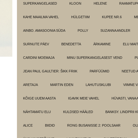
SUPERKANGELASED
KLOON
HELENE
RAAMATUPO
KAHE MAAILMA VAHEL
HÜLGETIIM
KUPEE NR.6
M
AINBO. AMASOONIA SÜDA
POLLY
SUZANNA ANDLER
SURNUTE PÄEV
BENEDETTA
ÄRKAMINE
ELU MAI
CARDINI MOEMAJA
MINU SUPERKANGELASEST VEND
P
JEAN PAUL GAULTIER: ŠIKK FRIIK
PARFÜÜMID
NEETUD 
ARETAJA
MARTIN EDEN
LAHUTUSKLUBI
VIIMNE 
KÕIGE UUEM AASTA
IGAVIK MEIE VAHEL
HÜVASTI, VANA 
NÄHTAMATU ELU
KULDSED HÄÄLED
BANKSY. LINDPRII 
ALICE
BIIDID
RONG BUSANISSE 2: POOLSAAR
OL