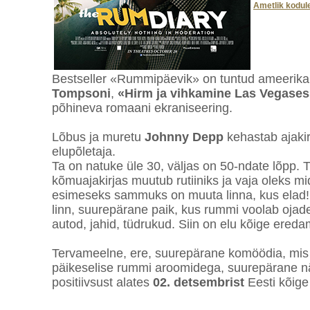
Ametlik kodul
Bestseller «Rummipäevik» on tuntud ameerika p
Tompsoni
,
«Hirm ja vihkamine Las Vegases
põhineva romaani ekraniseering.
Lõbus ja muretu
Johnny Depp
kehastab ajakir
elupõletaja.
Ta on natuke üle 30, väljas on 50-ndate lõpp.
kõmuajakirjas muutub rutiiniks ja vaja oleks m
esimeseks sammuks on muuta linna, kus elad! 
linn, suurepärane paik, kus rummi voolab ojad
autod, jahid, tüdrukud. Siin on elu kõige ered
Tervameelne, ere, suurepärane komöödia, mis 
päikeselise rummi aroomidega, suurepärane näit
positiivsust alates
02. detsembrist
Eesti kõig