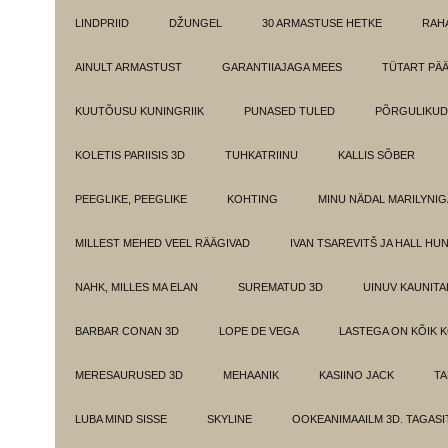
LINDPRIID
DŽUNGEL
30 ARMASTUSE HETKE
RAH
AINULT ARMASTUST
GARANTIIAJAGA MEES
TÜTART PÄ
KUUTÕUSU KUNINGRIIK
PUNASED TULED
PÕRGULIKUD
KOLETIS PARIISIS 3D
TUHKATRIINU
KALLIS SÕBER
PEEGLIKE, PEEGLIKE
KOHTING
MINU NÄDAL MARILYNIG
MILLEST MEHED VEEL RÄÄGIVAD
IVAN TSAREVITŠ JA HALL HU
NAHK, MILLES MA ELAN
SUREMATUD 3D
UINUV KAUNITA
BARBAR CONAN 3D
LOPE DE VEGA
LASTEGA ON KÕIK 
MERESAURUSED 3D
MEHAANIK
KASIINO JACK
TA
LUBA MIND SISSE
SKYLINE
OOKEANIMAAILM 3D. TAGASI