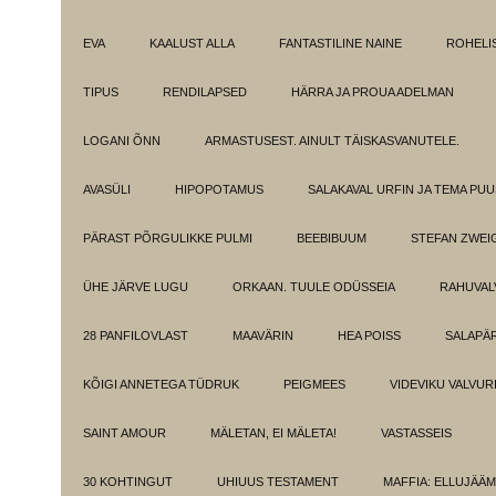
EVA
KAALUST ALLA
FANTASTILINE NAINE
ROHELI
TIPUS
RENDILAPSED
HÄRRA JA PROUA ADELMAN
LOGANI ÕNN
ARMASTUSEST. AINULT TÄISKASVANUTELE.
AVASÜLI
HIPOPOTAMUS
SALAKAVAL URFIN JA TEMA PU
PÄRAST PÕRGULIKKE PULMI
BEEBIBUUM
STEFAN ZWEI
ÜHE JÄRVE LUGU
ORKAAN. TUULE ODÜSSEIA
RAHUVAL
28 PANFILOVLAST
MAAVÄRIN
HEA POISS
SALAPÄ
KÕIGI ANNETEGA TÜDRUK
PEIGMEES
VIDEVIKU VALVUR
SAINT AMOUR
MÄLETAN, EI MÄLETA!
VASTASSEIS
30 KOHTINGUT
UHIUUS TESTAMENT
MAFFIA: ELLUJÄÄ