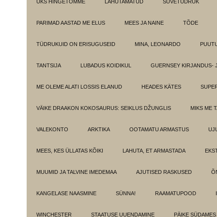
ÜKS HINGETÕMME
LAHUTAMATUD
SUVETÜDRUK
PARIMAD AASTAD ME ELUS
MEES JA NAINE
TÕDE
TÜDRUKUID ON ERISUGUSEID
MINA, LEONARDO
PUUT
TANTSIJA
LUBADUS KOIDIKUL
GUERNSEY KIRJANDUS- 
ME OLEME ALATI LOSSIS ELANUD
HEADES KÄTES
SUPE
VÄIKE DRAAKON KOKOSAURUS: SEIKLUS DŽUNGLIS
MIKS ME 
VALEKONTO
ARKTIKA
OOTAMATU ARMASTUS
UJ
MEES, KES ÜLLATAS KÕIKI
LAHUTA, ET ARMASTADA
EKS
MUUMID JA TALVINE IMEDEMAA
AJUTISED RASKUSED
Õ
KANGELASE NAASMINE
SÜNNA!
RAAMATUPOOD
WINCHESTER
STAATUSE UUENDAMINE
PÄIKE SÜDAMES