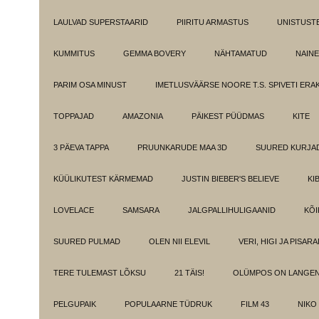
LAULVAD SUPERSTAARID
PIIRITU ARMASTUS
UNISTUST
KUMMITUS
GEMMA BOVERY
NÄHTAMATUD
NAINE
PARIM OSA MINUST
IMETLUSVÄÄRSE NOORE T.S. SPIVETI ER
TOPPAJAD
AMAZONIA
PÄIKEST PÜÜDMAS
KITE
3 PÄEVA TAPPA
PRUUNKARUDE MAA 3D
SUURED KURJA
KÜÜLIKUTEST KÄRMEMAD
JUSTIN BIEBER'S BELIEVE
KI
LOVELACE
SAMSARA
JALGPALLIHULIGAANID
KÕI
SUURED PULMAD
OLEN NII ELEVIL
VERI, HIGI JA PISAR
TERE TULEMAST LÕKSU
21 TÄIS!
OLÜMPOS ON LANGE
PELGUPAIK
POPULAARNE TÜDRUK
FILM 43
NIKO