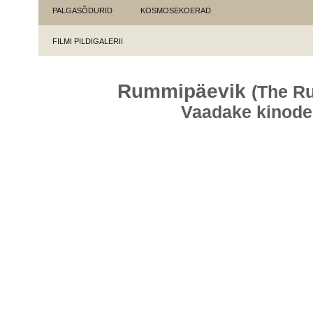
PALGASÕDURID
KOSMOSEKOERAD
FILMI PILDIGALERII
Rummipäevik
(The R
Vaadake kinode