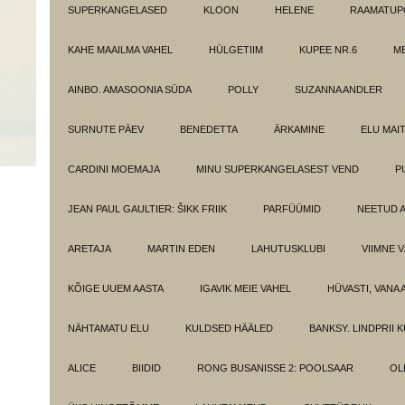
SUPERKANGELASED
KLOON
HELENE
RAAMATUPO
KAHE MAAILMA VAHEL
HÜLGETIIM
KUPEE NR.6
M
AINBO. AMASOONIA SÜDA
POLLY
SUZANNA ANDLER
SURNUTE PÄEV
BENEDETTA
ÄRKAMINE
ELU MAI
CARDINI MOEMAJA
MINU SUPERKANGELASEST VEND
P
JEAN PAUL GAULTIER: ŠIKK FRIIK
PARFÜÜMID
NEETUD 
ARETAJA
MARTIN EDEN
LAHUTUSKLUBI
VIIMNE 
KÕIGE UUEM AASTA
IGAVIK MEIE VAHEL
HÜVASTI, VANA 
NÄHTAMATU ELU
KULDSED HÄÄLED
BANKSY. LINDPRII 
ALICE
BIIDID
RONG BUSANISSE 2: POOLSAAR
OL