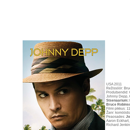
USA 2011
Režissöör: Br
Produtsendid: 
Johnny Depp, 
Stsenaarium: 
Bruce Robins
Filmi pikkus: 1
Žanr: komöödia
Peaosades:
Jo
Aaron Eckhart, 
Richard Jenki