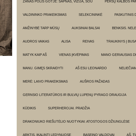
ŽANAS POLIS GOTJĖ: SAPNAS, VIZIJA, ŠOU
PERSŲ KALBOS P
VALDININKO PRAKEIKSMAS
SELEKCININKĖ
PASKUTINIS 
AMŽINYBĖ TARP MŪSŲ
AUKSINIAI BALSAI
BENKSIS. NEL
AUDROS VAIKAS
ALISA
REIVAS
TRAUKINYS Į BUSA
MATYK KAIP AŠ
VIENAS ĮKVĖPIMAS
MANO GERIAUSIAS 
MANU. GIMĘS SKRAIDYTI
AŠ ESU LEONARDO
NELIEČIA
MERĖ: LAIVO PRAKEIKSMAS
AUŠROS PAŽADAS
GERNSIO LITERATŪROS IR BULVIŲ LUPENŲ PYRAGO DRAUGIJA
KŪDIKIS
SUPERHEROJAI. PRADŽIA
DRAKONIUKO RIEŠUTĖLIO NUOTYKIAI: ATOSTOGOS DŽIUNGLĖSE
ARKTIS. ĮKALINTI LEDYNUOSE
BASEINO VALDOVAI
AŠ, TU