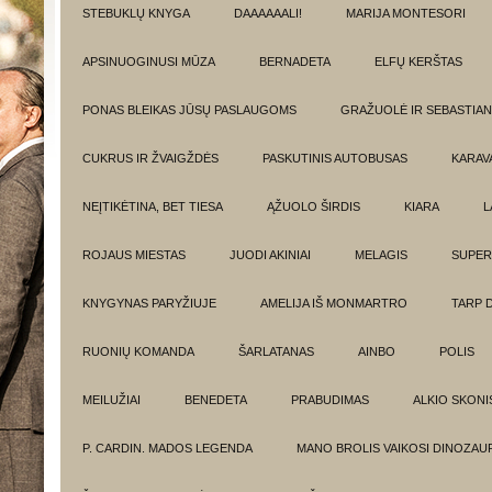
STEBUKLŲ KNYGA
DAAAAAALI!
MARIJA MONTESORI
APSINUOGINUSI MŪZA
BERNADETA
ELFŲ KERŠTAS
PONAS BLEIKAS JŪSŲ PASLAUGOMS
GRAŽUOLĖ IR SEBASTIAN
CUKRUS IR ŽVAIGŽDĖS
PASKUTINIS AUTOBUSAS
KARAV
NEĮTIKĖTINA, BET TIESA
ĄŽUOLO ŠIRDIS
KIARA
L
ROJAUS MIESTAS
JUODI AKINIAI
MELAGIS
SUPER
KNYGYNAS PARYŽIUJE
AMELIJA IŠ MONMARTRO
TARP 
RUONIŲ KOMANDA
ŠARLATANAS
AINBO
POLIS
MEILUŽIAI
BENEDETA
PRABUDIMAS
ALKIO SKONI
P. CARDIN. MADOS LEGENDA
MANO BROLIS VAIKOSI DINOZAU