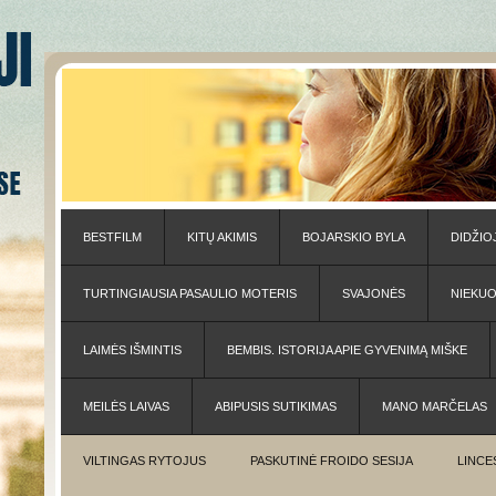
BESTFILM
KITŲ AKIMIS
BOJARSKIO BYLA
DIDŽIO
TURTINGIAUSIA PASAULIO MOTERIS
SVAJONĖS
NIEKU
LAIMĖS IŠMINTIS
BEMBIS. ISTORIJA APIE GYVENIMĄ MIŠKE
MEILĖS LAIVAS
ABIPUSIS SUTIKIMAS
MANO MARČELAS
VILTINGAS RYTOJUS
PASKUTINĖ FROIDO SESIJA
LINCE