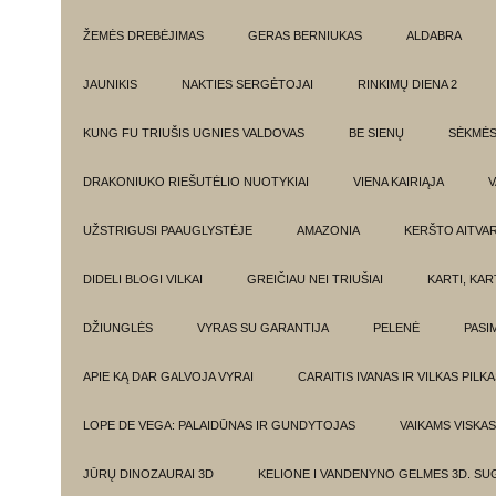
ŽEMĖS DREBĖJIMAS
GERAS BERNIUKAS
ALDABRA
JAUNIKIS
NAKTIES SERGĖTOJAI
RINKIMŲ DIENA 2
KUNG FU TRIUŠIS UGNIES VALDOVAS
BE SIENŲ
SĖKMĖ
DRAKONIUKO RIEŠUTĖLIO NUOTYKIAI
VIENA KAIRIĄJA
V
UŽSTRIGUSI PAAUGLYSTĖJE
AMAZONIA
KERŠTO AITVA
DIDELI BLOGI VILKAI
GREIČIAU NEI TRIUŠIAI
KARTI, KA
DŽIUNGLĖS
VYRAS SU GARANTIJA
PELENĖ
PASI
APIE KĄ DAR GALVOJA VYRAI
CARAITIS IVANAS IR VILKAS PILK
LOPE DE VEGA: PALAIDŪNAS IR GUNDYTOJAS
VAIKAMS VISKAS
JŪRŲ DINOZAURAI 3D
KELIONE I VANDENYNO GELMES 3D. SU