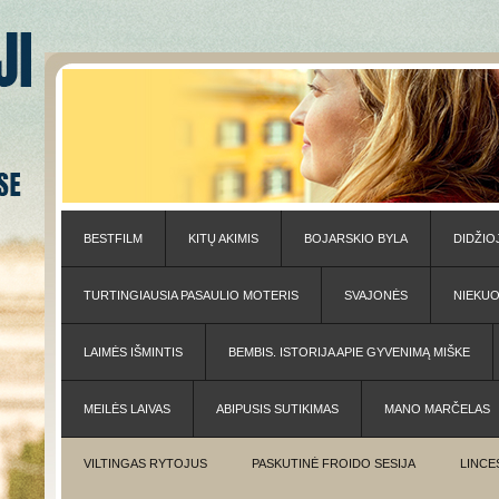
BESTFILM
KITŲ AKIMIS
BOJARSKIO BYLA
DIDŽIO
TURTINGIAUSIA PASAULIO MOTERIS
SVAJONĖS
NIEKU
LAIMĖS IŠMINTIS
BEMBIS. ISTORIJA APIE GYVENIMĄ MIŠKE
MEILĖS LAIVAS
ABIPUSIS SUTIKIMAS
MANO MARČELAS
VILTINGAS RYTOJUS
PASKUTINĖ FROIDO SESIJA
LINCE