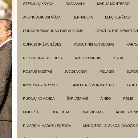
STEBUKLŲ KNYGA
DAAAAAALI!
MARIJA MONTESORI
APSINUOGINUSI MŪZA
BERNADETA
ELFŲ KERŠTAS
PONAS BLEIKAS JŪSŲ PASLAUGOMS
GRAŽUOLĖ IR SEBASTIAN
CUKRUS IR ŽVAIGŽDĖS
PASKUTINIS AUTOBUSAS
KARAV
NEĮTIKĖTINA, BET TIESA
ĄŽUOLO ŠIRDIS
KIARA
L
ROJAUS MIESTAS
JUODI AKINIAI
MELAGIS
SUPER
KNYGYNAS PARYŽIUJE
AMELIJA IŠ MONMARTRO
TARP 
RUONIŲ KOMANDA
ŠARLATANAS
AINBO
POLIS
MEILUŽIAI
BENEDETA
PRABUDIMAS
ALKIO SKONI
P. CARDIN. MADOS LEGENDA
MANO BROLIS VAIKOSI DINOZAU