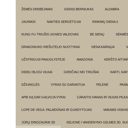
ŽEMĖS DREBĖJIMAS
GERAS BERNIUKAS
ALDABRA
JAUNIKIS
NAKTIES SERGĖTOJAI
RINKIMŲ DIENA 2
KUNG FU TRIUŠIS UGNIES VALDOVAS
BE SIENŲ
SĖKMĖ
DRAKONIUKO RIEŠUTĖLIO NUOTYKIAI
VIENA KAIRIĄJA
V
UŽSTRIGUSI PAAUGLYSTĖJE
AMAZONIA
KERŠTO AITVA
DIDELI BLOGI VILKAI
GREIČIAU NEI TRIUŠIAI
KARTI, KA
DŽIUNGLĖS
VYRAS SU GARANTIJA
PELENĖ
PASI
APIE KĄ DAR GALVOJA VYRAI
CARAITIS IVANAS IR VILKAS PILK
LOPE DE VEGA: PALAIDŪNAS IR GUNDYTOJAS
VAIKAMS VISKAS
JŪRŲ DINOZAURAI 3D
KELIONE I VANDENYNO GELMES 3D. SU