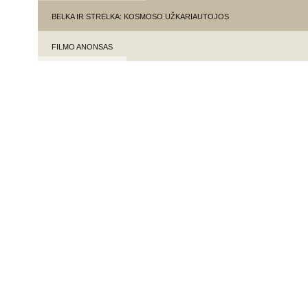
BELKA IR STRELKA: KOSMOSO UŽKARIAUTOJOS
FILMO ANONSAS