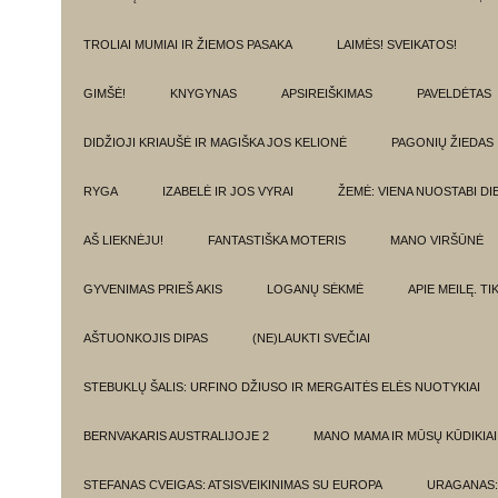
TROLIAI MUMIAI IR ŽIEMOS PASAKA
LAIMĖS! SVEIKATOS!
GIMŠĖ!
KNYGYNAS
APSIREIŠKIMAS
PAVELDĖTAS
DIDŽIOJI KRIAUŠĖ IR MAGIŠKA JOS KELIONĖ
PAGONIŲ ŽIEDAS
RYGA
IZABELĖ IR JOS VYRAI
ŽEMĖ: VIENA NUOSTABI DI
AŠ LIEKNĖJU!
FANTASTIŠKA MOTERIS
MANO VIRŠŪNĖ
GYVENIMAS PRIEŠ AKIS
LOGANŲ SĖKMĖ
APIE MEILĘ. T
AŠTUONKOJIS DIPAS
(NE)LAUKTI SVEČIAI
STEBUKLŲ ŠALIS: URFINO DŽIUSO IR MERGAITĖS ELĖS NUOTYKIAI
BERNVAKARIS AUSTRALIJOJE 2
MANO MAMA IR MŪSŲ KŪDIKIAI
STEFANAS CVEIGAS: ATSISVEIKINIMAS SU EUROPA
URAGANAS: 