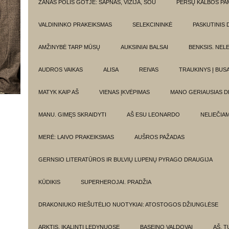
ŽANAS POLIS GOTJĖ: SAPNAS, VIZIJA, ŠOU
PERSŲ KALBOS P
VALDININKO PRAKEIKSMAS
SELEKCININKĖ
PASKUTINIS 
AMŽINYBĖ TARP MŪSŲ
AUKSINIAI BALSAI
BENKSIS. NEL
AUDROS VAIKAS
ALISA
REIVAS
TRAUKINYS Į BUSA
MATYK KAIP AŠ
VIENAS ĮKVĖPIMAS
MANO GERIAUSIAS 
MANU. GIMĘS SKRAIDYTI
AŠ ESU LEONARDO
NELIEČIA
MERĖ: LAIVO PRAKEIKSMAS
AUŠROS PAŽADAS
GERNSIO LITERATŪROS IR BULVIŲ LUPENŲ PYRAGO DRAUGIJA
KŪDIKIS
SUPERHEROJAI. PRADŽIA
DRAKONIUKO RIEŠUTĖLIO NUOTYKIAI: ATOSTOGOS DŽIUNGLĖSE
ARKTIS. ĮKALINTI LEDYNUOSE
BASEINO VALDOVAI
AŠ, TU