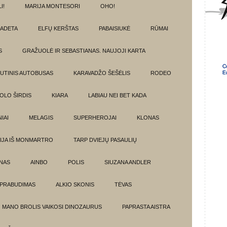
I!
MARIJA MONTESORI
OHO!
ADETA
ELFŲ KERŠTAS
PABAISIUKĖ
RŪMAI
S
GRAŽUOLĖ IR SEBASTIANAS. NAUJOJI KARTA
UTINIS AUTOBUSAS
KARAVADŽO ŠEŠĖLIS
RODEO
OLO ŠIRDIS
KIARA
LABIAU NEI BET KADA
IAI
MELAGIS
SUPERHEROJAI
KLONAS
IJA IŠ MONMARTRO
TARP DVIEJŲ PASAULIŲ
NAS
AINBO
POLIS
SIUZANA ANDLER
PRABUDIMAS
ALKIO SKONIS
TĖVAS
MANO BROLIS VAIKOSI DINOZAURUS
PAPRASTA AISTRA