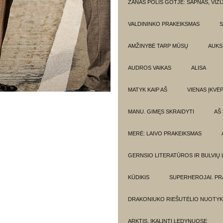
ŽANAS POLIS GOTJĖ: SAPNAS, VIZI
VALDININKO PRAKEIKSMAS
S
AMŽINYBĖ TARP MŪSŲ
AUKSI
AUDROS VAIKAS
ALISA
MATYK KAIP AŠ
VIENAS ĮKVĖ
MANU. GIMĘS SKRAIDYTI
AŠ
MERĖ: LAIVO PRAKEIKSMAS
GERNSIO LITERATŪROS IR BULVIŲ
KŪDIKIS
SUPERHEROJAI. PR
DRAKONIUKO RIEŠUTĖLIO NUOTYK
ARKTIS. ĮKALINTI LEDYNUOSE