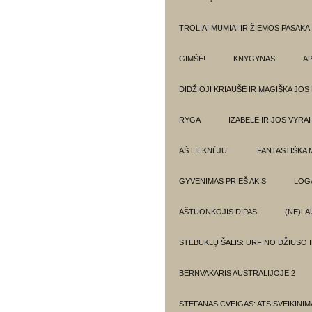
TROLIAI MUMIAI IR ŽIEMOS PASAKA
GIMŠĖ!
KNYGYNAS
AP
DIDŽIOJI KRIAUŠĖ IR MAGIŠKA JOS
RYGA
IZABELĖ IR JOS VYRAI
AŠ LIEKNĖJU!
FANTASTIŠKA 
GYVENIMAS PRIEŠ AKIS
LOG
AŠTUONKOJIS DIPAS
(NE)LA
STEBUKLŲ ŠALIS: URFINO DŽIUSO 
BERNVAKARIS AUSTRALIJOJE 2
STEFANAS CVEIGAS: ATSISVEIKINI