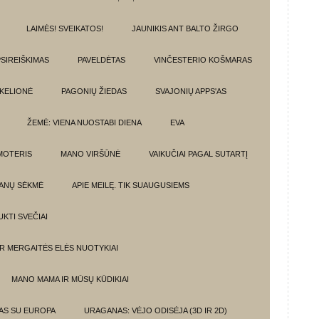
LAIMĖS! SVEIKATOS!
JAUNIKIS ANT BALTO ŽIRGO
SIREIŠKIMAS
PAVELDĖTAS
VINČESTERIO KOŠMARAS
 KELIONĖ
PAGONIŲ ŽIEDAS
SVAJONIŲ APPS'AS
ŽEMĖ: VIENA NUOSTABI DIENA
EVA
MOTERIS
MANO VIRŠŪNĖ
VAIKUČIAI PAGAL SUTARTĮ
ANŲ SĖKMĖ
APIE MEILĘ. TIK SUAUGUSIEMS
UKTI SVEČIAI
IR MERGAITĖS ELĖS NUOTYKIAI
MANO MAMA IR MŪSŲ KŪDIKIAI
MAS SU EUROPA
URAGANAS: VĖJO ODISĖJA (3D IR 2D)