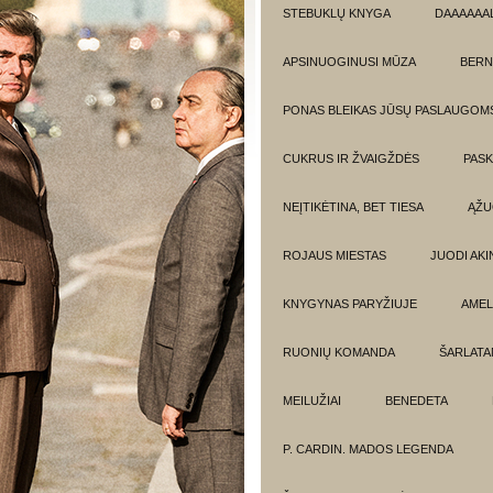
STEBUKLŲ KNYGA
DAAAAAAL
APSINUOGINUSI MŪZA
BERN
PONAS BLEIKAS JŪSŲ PASLAUGOM
CUKRUS IR ŽVAIGŽDĖS
PASK
NEĮTIKĖTINA, BET TIESA
ĄŽU
ROJAUS MIESTAS
JUODI AKIN
KNYGYNAS PARYŽIUJE
AMEL
RUONIŲ KOMANDA
ŠARLATA
MEILUŽIAI
BENEDETA
P. CARDIN. MADOS LEGENDA