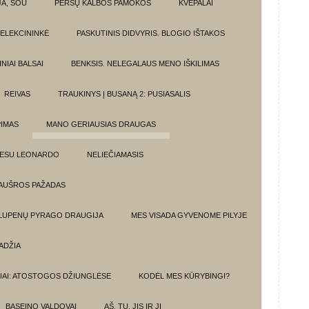
JA, ŠOU
PERSŲ KALBOS PAMOKOS
KVEPALAI
ELEKCININKĖ
PASKUTINIS DIDVYRIS. BLOGIO IŠTAKOS
NIAI BALSAI
BENKSIS. NELEGALAUS MENO IŠKILIMAS
REIVAS
TRAUKINYS Į BUSANĄ 2: PUSIASALIS
PIMAS
MANO GERIAUSIAS DRAUGAS
 ESU LEONARDO
NELIEČIAMASIS
AUŠROS PAŽADAS
 LUPENŲ PYRAGO DRAUGIJA
MES VISADA GYVENOME PILYJE
ADŽIA
IAI: ATOSTOGOS DŽIUNGLĖSE
KODĖL MES KŪRYBINGI?
BASEINO VALDOVAI
AŠ, TU, JIS IR JI