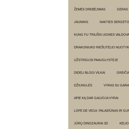
ŽEMĖS DREBĖJIMAS
GERAS 
JAUNIKIS
NAKTIES SERGĖTO
KUNG FU TRIUŠIS UGNIES VALDOV
DRAKONIUKO RIEŠUTĖLIO NUOTYKI
UŽSTRIGUSI PAAUGLYSTĖJE
DIDELI BLOGI VILKAI
GREIČIA
DŽIUNGLĖS
VYRAS SU GARA
APIE KĄ DAR GALVOJA VYRAI
LOPE DE VEGA: PALAIDŪNAS IR G
JŪRŲ DINOZAURAI 3D
KELIO