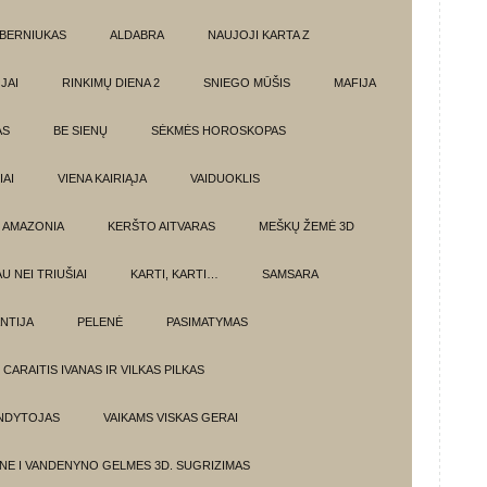
BERNIUKAS
ALDABRA
NAUJOJI KARTA Z
JAI
RINKIMŲ DIENA 2
SNIEGO MŪŠIS
MAFIJA
AS
BE SIENŲ
SĖKMĖS HOROSKOPAS
AI
VIENA KAIRIĄJA
VAIDUOKLIS
AMAZONIA
KERŠTO AITVARAS
MEŠKŲ ŽEMĖ 3D
U NEI TRIUŠIAI
KARTI, KARTI…
SAMSARA
NTIJA
PELENĖ
PASIMATYMAS
CARAITIS IVANAS IR VILKAS PILKAS
UNDYTOJAS
VAIKAMS VISKAS GERAI
NE I VANDENYNO GELMES 3D. SUGRIZIMAS