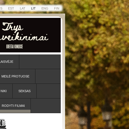
US
EST
LAT
LIT
ENG
FIN
LAISVĖJE
MEILĖ PROTUOSE
NIKI
SEKSAS
RODYTI FILMAI