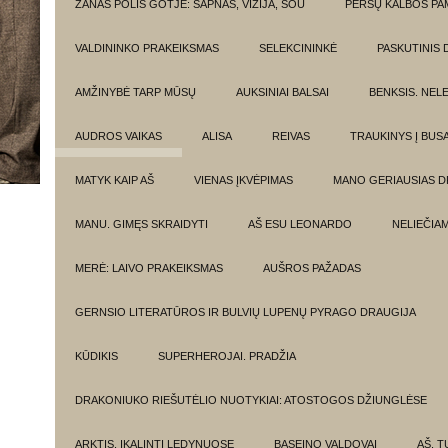
ŽANAS POLIS GOTJĖ: SAPNAS, VIZIJA, ŠOU
PERSŲ KALBOS P
VALDININKO PRAKEIKSMAS
SELEKCININKĖ
PASKUTINIS 
AMŽINYBĖ TARP MŪSŲ
AUKSINIAI BALSAI
BENKSIS. NEL
AUDROS VAIKAS
ALISA
REIVAS
TRAUKINYS Į BUSA
MATYK KAIP AŠ
VIENAS ĮKVĖPIMAS
MANO GERIAUSIAS 
MANU. GIMĘS SKRAIDYTI
AŠ ESU LEONARDO
NELIEČIA
MERĖ: LAIVO PRAKEIKSMAS
AUŠROS PAŽADAS
GERNSIO LITERATŪROS IR BULVIŲ LUPENŲ PYRAGO DRAUGIJA
KŪDIKIS
SUPERHEROJAI. PRADŽIA
DRAKONIUKO RIEŠUTĖLIO NUOTYKIAI: ATOSTOGOS DŽIUNGLĖSE
ARKTIS. ĮKALINTI LEDYNUOSE
BASEINO VALDOVAI
AŠ, TU