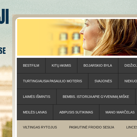
BESTFILM
KITŲ AKIMIS
BOJARSKIO BYLA
DIDŽIO
TURTINGIAUSIA PASAULIO MOTERIS
SVAJONĖS
NIEKU
LAIMĖS IŠMINTIS
BEMBIS. ISTORIJA APIE GYVENIMĄ MIŠKE
MEILĖS LAIVAS
ABIPUSIS SUTIKIMAS
MANO MARČELAS
VILTINGAS RYTOJUS
PASKUTINĖ FROIDO SESIJA
LINCE