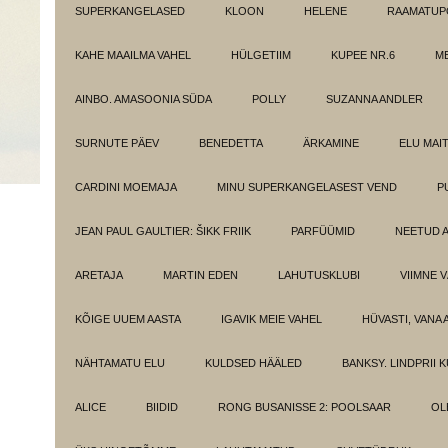
SUPERKANGELASED
KLOON
HELENE
RAAMATUPO
KAHE MAAILMA VAHEL
HÜLGETIIM
KUPEE NR.6
M
AINBO. AMASOONIA SÜDA
POLLY
SUZANNA ANDLER
SURNUTE PÄEV
BENEDETTA
ÄRKAMINE
ELU MAI
CARDINI MOEMAJA
MINU SUPERKANGELASEST VEND
P
JEAN PAUL GAULTIER: ŠIKK FRIIK
PARFÜÜMID
NEETUD 
ARETAJA
MARTIN EDEN
LAHUTUSKLUBI
VIIMNE 
KÕIGE UUEM AASTA
IGAVIK MEIE VAHEL
HÜVASTI, VANA 
NÄHTAMATU ELU
KULDSED HÄÄLED
BANKSY. LINDPRII 
ALICE
BIIDID
RONG BUSANISSE 2: POOLSAAR
OL