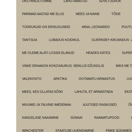
ÜKS HINGETÕMME
LAHUTAMATUD
SUVETÜDRUK
PARIMAD AASTAD ME ELUS
MEES JA NAINE
TÕDE
TÜDRUKUID ON ERISUGUSEID
MINA, LEONARDO
PUUT
TANTSIJA
LUBADUS KOIDIKUL
GUERNSEY KIRJANDUS- 
ME OLEME ALATI LOSSIS ELANUD
HEADES KÄTES
SUPE
VÄIKE DRAAKON KOKOSAURUS: SEIKLUS DŽUNGLIS
MIKS ME 
VALEKONTO
ARKTIKA
OOTAMATU ARMASTUS
UJ
MEES, KES ÜLLATAS KÕIKI
LAHUTA, ET ARMASTADA
EKS
MUUMID JA TALVINE IMEDEMAA
AJUTISED RASKUSED
Õ
KANGELASE NAASMINE
SÜNNA!
RAAMATUPOOD
WINCHESTER
STAATUSE UUENDAMINE
PÄIKE SÜDAMES