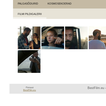
PALGASÕDURID
KOSMOSEKOERAD
FILMI PILDIGALERII
Firmast
BestFilm.eu —
BestFilm.eu