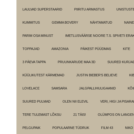
LAULVAD SUPERSTAARID
PIIRITU ARMASTUS
UNISTUST
KUMMITUS
GEMMA BOVERY
NÄHTAMATUD
NAINE
PARIM OSA MINUST
IMETLUSVÄÄRSE NOORE T.S. SPIVETI ER
TOPPAJAD
AMAZONIA
PÄIKEST PÜÜDMAS
KITE
3 PÄEVA TAPPA
PRUUNKARUDE MAA 3D
SUURED KURJA
KÜÜLIKUTEST KÄRMEMAD
JUSTIN BIEBER'S BELIEVE
KI
LOVELACE
SAMSARA
JALGPALLIHULIGAANID
KÕI
SUURED PULMAD
OLEN NII ELEVIL
VERI, HIGI JA PISAR
TERE TULEMAST LÕKSU
21 TÄIS!
OLÜMPOS ON LANGE
PELGUPAIK
POPULAARNE TÜDRUK
FILM 43
NIKO