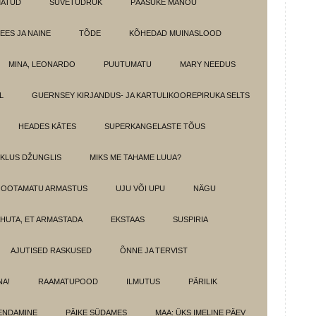
MATUD
SUVETÜDRUK
PÄÄSUKE MANOU
EES JA NAINE
TÕDE
KÕHEDAD MUINASLOOD
MINA, LEONARDO
PUUTUMATU
MARY NEEDUS
L
GUERNSEY KIRJANDUS- JA KARTULIKOOREPIRUKA SELTS
HEADES KÄTES
SUPERKANGELASTE TÕUS
IKLUS DŽUNGLIS
MIKS ME TAHAME LUUA?
OOTAMATU ARMASTUS
UJU VÕI UPU
NÄGU
HUTA, ET ARMASTADA
EKSTAAS
SUSPIRIA
AJUTISED RASKUSED
ÕNNE JA TERVIST
NA!
RAAMATUPOOD
ILMUTUS
PÄRILIK
ENDAMINE
PÄIKE SÜDAMES
MAA: ÜKS IMELINE PÄEV