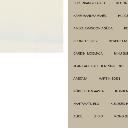
SUPERKANGELASED
KLOON
KAHE MAAILMA VAHEL
HÜLGE
AINBO. AMASOONIA SÜDA
PO
SURNUTE PÄEV
BENEDETTA
CARDINI MOEMAJA
MINU SU
JEAN PAUL GAULTIER: ŠIKK FRIIK
ARETAJA
MARTIN EDEN
KÕIGE UUEM AASTA
IGAVIK 
NÄHTAMATU ELU
KULDSED 
ALICE
BIIDID
RONG BU