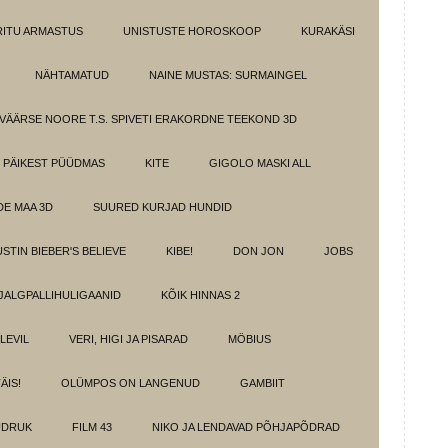
IRITU ARMASTUS
UNISTUSTE HOROSKOOP
KURAKÄSI
NÄHTAMATUD
NAINE MUSTAS: SURMAINGEL
VÄÄRSE NOORE T.S. SPIVETI ERAKORDNE TEEKOND 3D
PÄIKEST PÜÜDMAS
KITE
GIGOLO MASKI ALL
E MAA 3D
SUURED KURJAD HUNDID
USTIN BIEBER'S BELIEVE
KIBE!
DON JON
JOBS
JALGPALLIHULIGAANID
KÕIK HINNAS 2
ELEVIL
VERI, HIGI JA PISARAD
MÖBIUS
ÄIS!
OLÜMPOS ON LANGENUD
GAMBIIT
ÜDRUK
FILM 43
NIKO JA LENDAVAD PÕHJAPÕDRAD