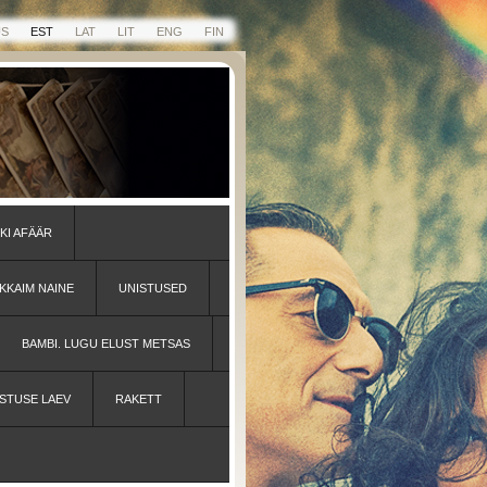
US
EST
LAT
LIT
ENG
FIN
KI AFÄÄR
KKAIM NAINE
UNISTUSED
BAMBI. LUGU ELUST METSAS
STUSE LAEV
RAKETT