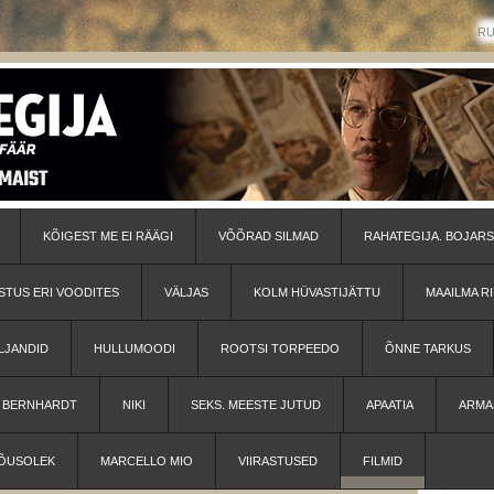
R
KÕIGEST ME EI RÄÄGI
VÕÕRAD SILMAD
RAHATEGIJA. BOJARS
STUS ERI VOODITES
VÄLJAS
KOLM HÜVASTIJÄTTU
MAAILMA RI
LJANDID
HULLUMOODI
ROOTSI TORPEEDO
ÕNNE TARKUS
H BERNHARDT
NIKI
SEKS. MEESTE JUTUD
APAATIA
ARMA
ÕUSOLEK
MARCELLO MIO
VIIRASTUSED
FILMID