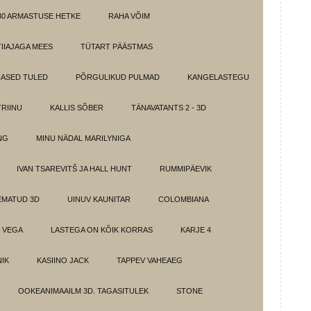
30 ARMASTUSE HETKE
RAHA VÕIM
IIAJAGA MEES
TÜTART PÄÄSTMAS
ASED TULED
PÕRGULIKUD PULMAD
KANGELASTEGU
RIINU
KALLIS SÕBER
TÄNAVATANTS 2 - 3D
NG
MINU NÄDAL MARILYNIGA
IVAN TSAREVITŠ JA HALL HUNT
RUMMIPÄEVIK
EMATUD 3D
UINUV KAUNITAR
COLOMBIANA
 VEGA
LASTEGA ON KÕIK KORRAS
KARJE 4
IK
KASIINO JACK
TAPPEV VAHEAEG
OOKEANIMAAILM 3D. TAGASITULEK
STONE