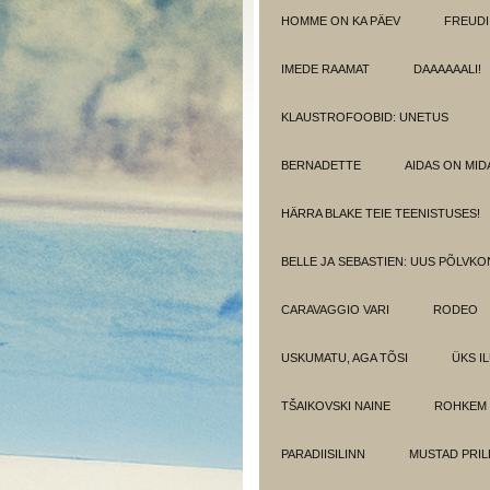
HOMME ON KA PÄEV
FREUDI
IMEDE RAAMAT
DAAAAAALI!
KLAUSTROFOOBID: UNETUS
BERNADETTE
AIDAS ON MIDA
HÄRRA BLAKE TEIE TEENISTUSES!
BELLE JA SEBASTIEN: UUS PÕLVK
CARAVAGGIO VARI
RODEO
USKUMATU, AGA TÕSI
ÜKS I
TŠAIKOVSKI NAINE
ROHKEM 
PARADIISILINN
MUSTAD PRIL