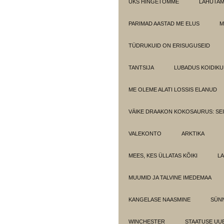
ÜKS HINGETÕMME
LAHUTA
PARIMAD AASTAD ME ELUS
M
TÜDRUKUID ON ERISUGUSEID
TANTSIJA
LUBADUS KOIDIKU
ME OLEME ALATI LOSSIS ELANUD
VÄIKE DRAAKON KOKOSAURUS: SE
VALEKONTO
ARKTIKA
MEES, KES ÜLLATAS KÕIKI
LA
MUUMID JA TALVINE IMEDEMAA
KANGELASE NAASMINE
SÜN
WINCHESTER
STAATUSE UU