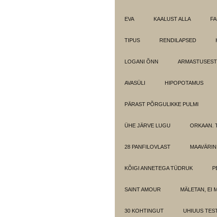
EVA
KAALUST ALLA
FA
TIPUS
RENDILAPSED
LOGANI ÕNN
ARMASTUSEST.
AVASÜLI
HIPOPOTAMUS
PÄRAST PÕRGULIKKE PULMI
ÜHE JÄRVE LUGU
ORKAAN. 
28 PANFILOVLAST
MAAVÄRIN
KÕIGI ANNETEGA TÜDRUK
P
SAINT AMOUR
MÄLETAN, EI 
30 KOHTINGUT
UHIUUS TES