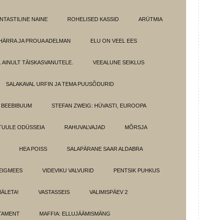
NTASTILINE NAINE
ROHELISED KASSID
ARÜTMIA
HÄRRA JA PROUA ADELMAN
ELU ON VEEL EES
 AINULT TÄISKASVANUTELE.
VEEALUNE SEIKLUS
SALAKAVAL URFIN JA TEMA PUUSÕDURID
BEEBIBUUM
STEFAN ZWEIG: HÜVASTI, EUROOPA
TUULE ODÜSSEIA
RAHUVALVAJAD
MÕRSJA
HEA POISS
SALAPÄRANE SAAR ALDABRA
EIGMEES
VIDEVIKU VALVURID
PENTSIK PUHKUS
MÄLETA!
VASTASSEIS
VALIMISPÄEV 2
TAMENT
MAFFIA: ELLUJÄÄMISMÄNG