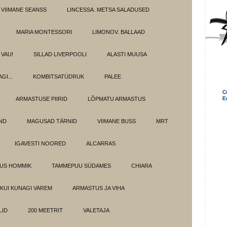
 VIIMANE SEANSS
LINCESSA. METSA SALADUSED
MARIA MONTESSORI
LIMONOV. BALLAAD
VAU!
SILLAD LIVERPOOLI
ALASTI MUUSA
GI...
KOMBITSATÜDRUK
PALEE
ARMASTUSE PIIRID
LÕPMATU ARMASTUS
OND
MAGUSAD TÄRNID
VIIMANE BUSS
MRT
IGAVESTI NOORED
ALCARRAS
LUS HOMMIK
TAMMEPUU SÜDAMES
CHIARA
KUI KUNAGI VAREM
ARMASTUS JA VIHA
LID
200 MEETRIT
VALETAJA