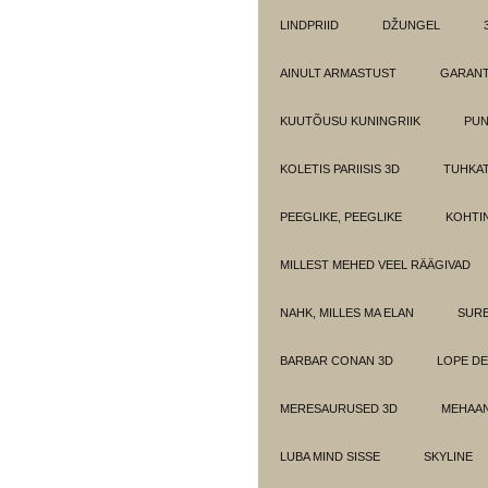
LINDPRIID
DŽUNGEL
AINULT ARMASTUST
GARANT
KUUTÕUSU KUNINGRIIK
PUN
KOLETIS PARIISIS 3D
TUHKAT
PEEGLIKE, PEEGLIKE
KOHTI
MILLEST MEHED VEEL RÄÄGIVAD
NAHK, MILLES MA ELAN
SUR
BARBAR CONAN 3D
LOPE DE
MERESAURUSED 3D
MEHAAN
LUBA MIND SISSE
SKYLINE