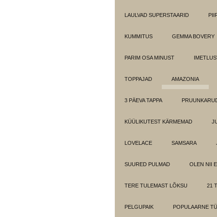
LAULVAD SUPERSTAARID
PI
KUMMITUS
GEMMA BOVERY
PARIM OSA MINUST
IMETLUS
TOPPAJAD
AMAZONIA
3 PÄEVA TAPPA
PRUUNKARUD
KÜÜLIKUTEST KÄRMEMAD
J
LOVELACE
SAMSARA
SUURED PULMAD
OLEN NII 
TERE TULEMAST LÕKSU
21 T
PELGUPAIK
POPULAARNE T