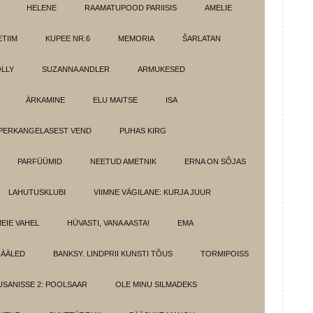
HELENE
RAAMATUPOOD PARIISIS
AMELIE
TIIM
KUPEE NR.6
MEMORIA
ŠARLATAN
LLY
SUZANNA ANDLER
ARMUKESED
ÄRKAMINE
ELU MAITSE
ISA
PERKANGELASEST VEND
PUHAS KIRG
PARFÜÜMID
NEETUD AMETNIK
ERNA ON SÕJAS
LAHUTUSKLUBI
VIIMNE VÄGILANE: KURJA JUUR
MEIE VAHEL
HÜVASTI, VANA AASTA!
EMA
HÄÄLED
BANKSY. LINDPRII KUNSTI TÕUS
TORMIPOISS
SANISSE 2: POOLSAAR
OLE MINU SILMADEKS