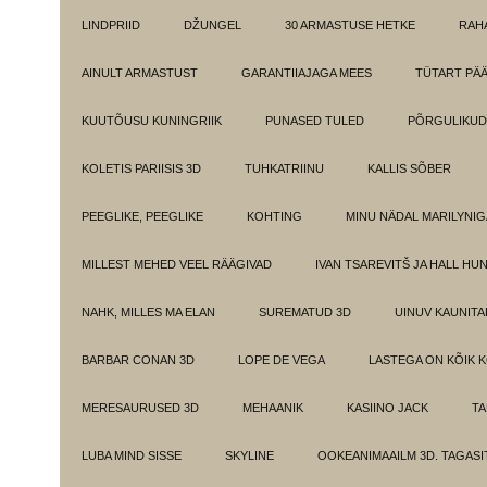
LINDPRIID
DŽUNGEL
30 ARMASTUSE HETKE
RAH
AINULT ARMASTUST
GARANTIIAJAGA MEES
TÜTART PÄ
KUUTÕUSU KUNINGRIIK
PUNASED TULED
PÕRGULIKUD
KOLETIS PARIISIS 3D
TUHKATRIINU
KALLIS SÕBER
PEEGLIKE, PEEGLIKE
KOHTING
MINU NÄDAL MARILYNIG
MILLEST MEHED VEEL RÄÄGIVAD
IVAN TSAREVITŠ JA HALL HU
NAHK, MILLES MA ELAN
SUREMATUD 3D
UINUV KAUNITA
BARBAR CONAN 3D
LOPE DE VEGA
LASTEGA ON KÕIK 
MERESAURUSED 3D
MEHAANIK
KASIINO JACK
TA
LUBA MIND SISSE
SKYLINE
OOKEANIMAAILM 3D. TAGASI