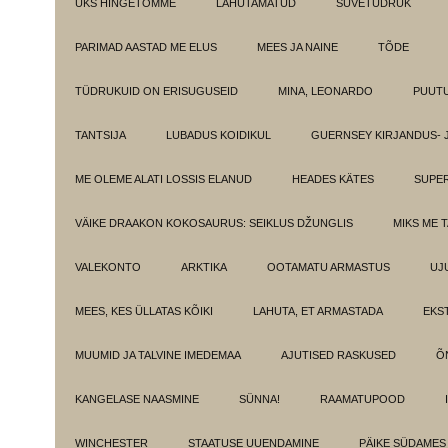
ÜKS HINGETÕMME
LAHUTAMATUD
SUVETÜDRUK
PARIMAD AASTAD ME ELUS
MEES JA NAINE
TÕDE
TÜDRUKUID ON ERISUGUSEID
MINA, LEONARDO
PUUT
TANTSIJA
LUBADUS KOIDIKUL
GUERNSEY KIRJANDUS- 
ME OLEME ALATI LOSSIS ELANUD
HEADES KÄTES
SUPE
VÄIKE DRAAKON KOKOSAURUS: SEIKLUS DŽUNGLIS
MIKS ME 
VALEKONTO
ARKTIKA
OOTAMATU ARMASTUS
UJ
MEES, KES ÜLLATAS KÕIKI
LAHUTA, ET ARMASTADA
EKS
MUUMID JA TALVINE IMEDEMAA
AJUTISED RASKUSED
Õ
KANGELASE NAASMINE
SÜNNA!
RAAMATUPOOD
WINCHESTER
STAATUSE UUENDAMINE
PÄIKE SÜDAMES