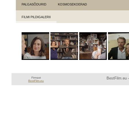
PALGASÕDURID
KOSMOSEKOERAD
FILMI PILDIGALERII
Firmast
BestFilm.eu —
BestFilm.eu