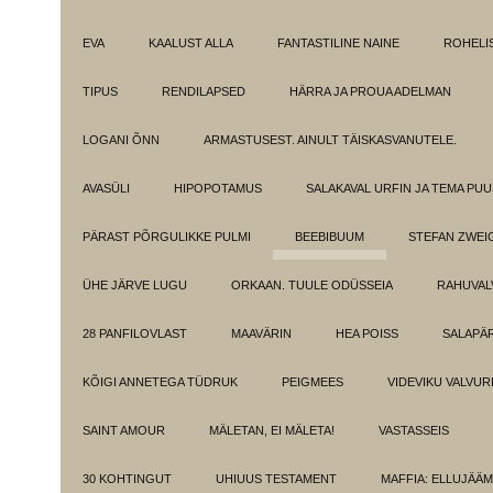
EVA
KAALUST ALLA
FANTASTILINE NAINE
ROHELI
TIPUS
RENDILAPSED
HÄRRA JA PROUA ADELMAN
LOGANI ÕNN
ARMASTUSEST. AINULT TÄISKASVANUTELE.
AVASÜLI
HIPOPOTAMUS
SALAKAVAL URFIN JA TEMA PU
PÄRAST PÕRGULIKKE PULMI
BEEBIBUUM
STEFAN ZWEI
ÜHE JÄRVE LUGU
ORKAAN. TUULE ODÜSSEIA
RAHUVAL
28 PANFILOVLAST
MAAVÄRIN
HEA POISS
SALAPÄ
KÕIGI ANNETEGA TÜDRUK
PEIGMEES
VIDEVIKU VALVUR
SAINT AMOUR
MÄLETAN, EI MÄLETA!
VASTASSEIS
30 KOHTINGUT
UHIUUS TESTAMENT
MAFFIA: ELLUJÄÄ