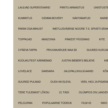
LAULVAD SUPERSTAARID
PIIRITU ARMASTUS
UNISTUST
KUMMITUS
GEMMA BOVERY
NÄHTAMATUD
NAINE
PARIM OSA MINUST
IMETLUSVÄÄRSE NOORE T.S. SPIVETI ER
TOPPAJAD
AMAZONIA
PÄIKEST PÜÜDMAS
KITE
3 PÄEVA TAPPA
PRUUNKARUDE MAA 3D
SUURED KURJA
KÜÜLIKUTEST KÄRMEMAD
JUSTIN BIEBER'S BELIEVE
KI
LOVELACE
SAMSARA
JALGPALLIHULIGAANID
KÕI
SUURED PULMAD
OLEN NII ELEVIL
VERI, HIGI JA PISAR
TERE TULEMAST LÕKSU
21 TÄIS!
OLÜMPOS ON LANGE
PELGUPAIK
POPULAARNE TÜDRUK
FILM 43
NIKO