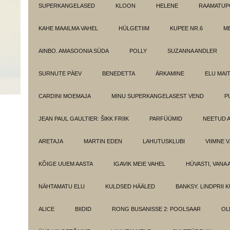
SUPERKANGELASED
KLOON
HELENE
RAAMATUPO
KAHE MAAILMA VAHEL
HÜLGETIIM
KUPEE NR.6
M
AINBO. AMASOONIA SÜDA
POLLY
SUZANNA ANDLER
SURNUTE PÄEV
BENEDETTA
ÄRKAMINE
ELU MAI
CARDINI MOEMAJA
MINU SUPERKANGELASEST VEND
P
JEAN PAUL GAULTIER: ŠIKK FRIIK
PARFÜÜMID
NEETUD 
ARETAJA
MARTIN EDEN
LAHUTUSKLUBI
VIIMNE 
KÕIGE UUEM AASTA
IGAVIK MEIE VAHEL
HÜVASTI, VANA 
NÄHTAMATU ELU
KULDSED HÄÄLED
BANKSY. LINDPRII 
ALICE
BIIDID
RONG BUSANISSE 2: POOLSAAR
OL