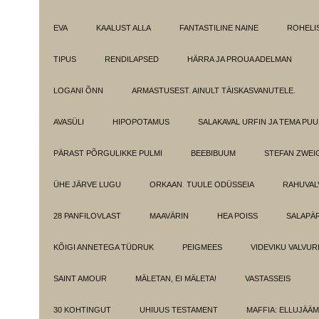
EVA
KAALUST ALLA
FANTASTILINE NAINE
ROHELI
TIPUS
RENDILAPSED
HÄRRA JA PROUA ADELMAN
LOGANI ÕNN
ARMASTUSEST. AINULT TÄISKASVANUTELE.
AVASÜLI
HIPOPOTAMUS
SALAKAVAL URFIN JA TEMA PU
PÄRAST PÕRGULIKKE PULMI
BEEBIBUUM
STEFAN ZWEI
ÜHE JÄRVE LUGU
ORKAAN. TUULE ODÜSSEIA
RAHUVAL
28 PANFILOVLAST
MAAVÄRIN
HEA POISS
SALAPÄ
KÕIGI ANNETEGA TÜDRUK
PEIGMEES
VIDEVIKU VALVUR
SAINT AMOUR
MÄLETAN, EI MÄLETA!
VASTASSEIS
30 KOHTINGUT
UHIUUS TESTAMENT
MAFFIA: ELLUJÄÄ