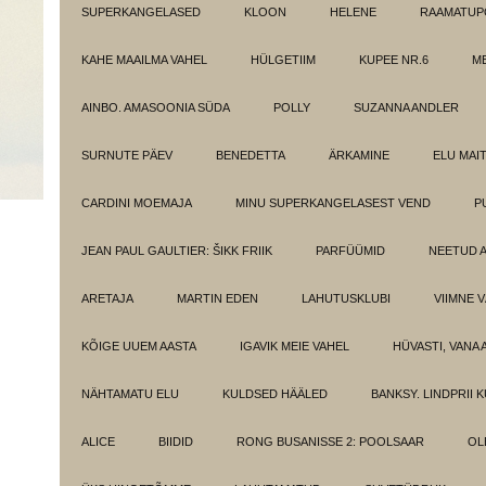
SUPERKANGELASED
KLOON
HELENE
RAAMATUPO
KAHE MAAILMA VAHEL
HÜLGETIIM
KUPEE NR.6
M
AINBO. AMASOONIA SÜDA
POLLY
SUZANNA ANDLER
SURNUTE PÄEV
BENEDETTA
ÄRKAMINE
ELU MAI
CARDINI MOEMAJA
MINU SUPERKANGELASEST VEND
P
JEAN PAUL GAULTIER: ŠIKK FRIIK
PARFÜÜMID
NEETUD 
ARETAJA
MARTIN EDEN
LAHUTUSKLUBI
VIIMNE 
KÕIGE UUEM AASTA
IGAVIK MEIE VAHEL
HÜVASTI, VANA 
NÄHTAMATU ELU
KULDSED HÄÄLED
BANKSY. LINDPRII 
ALICE
BIIDID
RONG BUSANISSE 2: POOLSAAR
OL