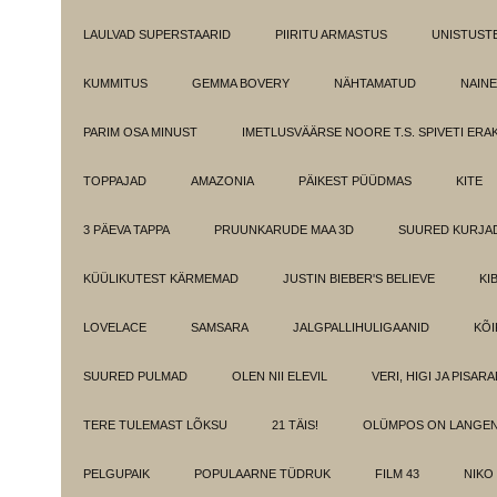
LAULVAD SUPERSTAARID
PIIRITU ARMASTUS
UNISTUST
KUMMITUS
GEMMA BOVERY
NÄHTAMATUD
NAINE
PARIM OSA MINUST
IMETLUSVÄÄRSE NOORE T.S. SPIVETI ER
TOPPAJAD
AMAZONIA
PÄIKEST PÜÜDMAS
KITE
3 PÄEVA TAPPA
PRUUNKARUDE MAA 3D
SUURED KURJA
KÜÜLIKUTEST KÄRMEMAD
JUSTIN BIEBER'S BELIEVE
KI
LOVELACE
SAMSARA
JALGPALLIHULIGAANID
KÕI
SUURED PULMAD
OLEN NII ELEVIL
VERI, HIGI JA PISAR
TERE TULEMAST LÕKSU
21 TÄIS!
OLÜMPOS ON LANGE
PELGUPAIK
POPULAARNE TÜDRUK
FILM 43
NIKO