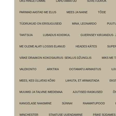
ÜKS HINGETÕMME
LAHUTAMATUD
SUVETÜDRUK
PARIMAD AASTAD ME ELUS
MEES JA NAINE
TÕDE
TÜDRUKUID ON ERISUGUSEID
MINA, LEONARDO
PUUT
TANTSIJA
LUBADUS KOIDIKUL
GUERNSEY KIRJANDUS- 
ME OLEME ALATI LOSSIS ELANUD
HEADES KÄTES
SUPE
VÄIKE DRAAKON KOKOSAURUS: SEIKLUS DŽUNGLIS
MIKS ME 
VALEKONTO
ARKTIKA
OOTAMATU ARMASTUS
UJ
MEES, KES ÜLLATAS KÕIKI
LAHUTA, ET ARMASTADA
EKS
MUUMID JA TALVINE IMEDEMAA
AJUTISED RASKUSED
Õ
KANGELASE NAASMINE
SÜNNA!
RAAMATUPOOD
WINCHESTER
STAATUSE UUENDAMINE
PÄIKE SÜDAMES