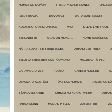
HOMME ON KA PÄEV
FREUDI VIIMANE SEANSS
LINCESS
IMEDE RAAMAT
DAAAAAALI!
MARIA MONTESSORI
KLAUSTROFOOBID: UNETUS
VAU!
SILLAD LIVERPOOLI
BERNADETTE
AIDAS ON MIDAGI...
KOMBITSATÜDRUK
HÄRRA BLAKE TEIE TEENISTUSES!
ARMASTUSE PIIRID
L
BELLE JA SEBASTIEN: UUS PÕLVKOND
MAGUSAD TÄRNID
CARAVAGGIO VARI
RODEO
IGAVESTI NOORED
A
USKUMATU, AGA TÕSI
ÜKS ILUS HOMMIK
TAMMEPUU S
TŠAIKOVSKI NAINE
ROHKEM KUI KUNAGI VAREM
ARMAST
PARADIISILINN
MUSTAD PRILLID
200 MEETRIT
VA