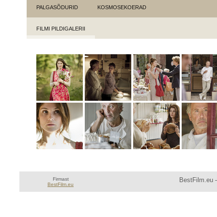
PALGASÕDURID
KOSMOSEKOERAD
FILMI PILDIGALERII
Firmast
BestFilm.eu —
BestFilm.eu