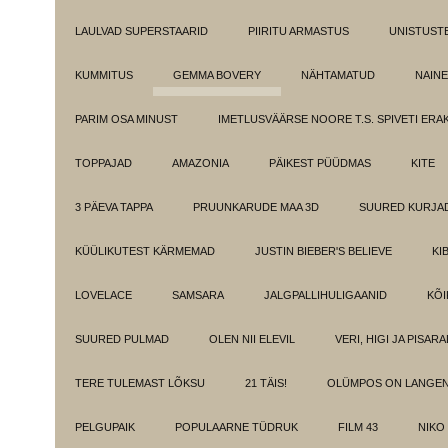
LAULVAD SUPERSTAARID
PIIRITU ARMASTUS
UNISTUST
KUMMITUS
GEMMA BOVERY
NÄHTAMATUD
NAINE
PARIM OSA MINUST
IMETLUSVÄÄRSE NOORE T.S. SPIVETI ER
TOPPAJAD
AMAZONIA
PÄIKEST PÜÜDMAS
KITE
3 PÄEVA TAPPA
PRUUNKARUDE MAA 3D
SUURED KURJA
KÜÜLIKUTEST KÄRMEMAD
JUSTIN BIEBER'S BELIEVE
KI
LOVELACE
SAMSARA
JALGPALLIHULIGAANID
KÕI
SUURED PULMAD
OLEN NII ELEVIL
VERI, HIGI JA PISAR
TERE TULEMAST LÕKSU
21 TÄIS!
OLÜMPOS ON LANGE
PELGUPAIK
POPULAARNE TÜDRUK
FILM 43
NIKO