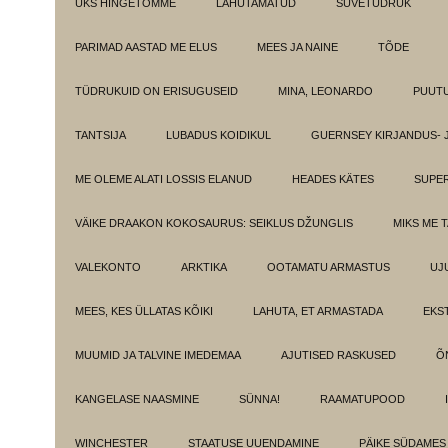
ÜKS HINGETÕMME
LAHUTAMATUD
SUVETÜDRUK
PARIMAD AASTAD ME ELUS
MEES JA NAINE
TÕDE
TÜDRUKUID ON ERISUGUSEID
MINA, LEONARDO
PUUT
TANTSIJA
LUBADUS KOIDIKUL
GUERNSEY KIRJANDUS- 
ME OLEME ALATI LOSSIS ELANUD
HEADES KÄTES
SUPE
VÄIKE DRAAKON KOKOSAURUS: SEIKLUS DŽUNGLIS
MIKS ME 
VALEKONTO
ARKTIKA
OOTAMATU ARMASTUS
UJ
MEES, KES ÜLLATAS KÕIKI
LAHUTA, ET ARMASTADA
EKS
MUUMID JA TALVINE IMEDEMAA
AJUTISED RASKUSED
Õ
KANGELASE NAASMINE
SÜNNA!
RAAMATUPOOD
WINCHESTER
STAATUSE UUENDAMINE
PÄIKE SÜDAMES