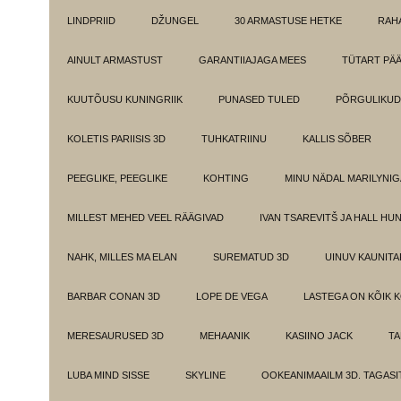
LINDPRIID
DŽUNGEL
30 ARMASTUSE HETKE
RAH
AINULT ARMASTUST
GARANTIIAJAGA MEES
TÜTART PÄ
KUUTÕUSU KUNINGRIIK
PUNASED TULED
PÕRGULIKUD
KOLETIS PARIISIS 3D
TUHKATRIINU
KALLIS SÕBER
PEEGLIKE, PEEGLIKE
KOHTING
MINU NÄDAL MARILYNIG
MILLEST MEHED VEEL RÄÄGIVAD
IVAN TSAREVITŠ JA HALL HU
NAHK, MILLES MA ELAN
SUREMATUD 3D
UINUV KAUNITA
BARBAR CONAN 3D
LOPE DE VEGA
LASTEGA ON KÕIK 
MERESAURUSED 3D
MEHAANIK
KASIINO JACK
TA
LUBA MIND SISSE
SKYLINE
OOKEANIMAAILM 3D. TAGASI