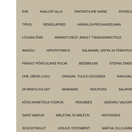
EVA
KAALUST ALLA
FANTASTILINE NAINE
ROHELI
TIPUS
RENDILAPSED
HÄRRA JA PROUA ADELMAN
LOGANI ÕNN
ARMASTUSEST. AINULT TÄISKASVANUTELE.
AVASÜLI
HIPOPOTAMUS
SALAKAVAL URFIN JA TEMA PU
PÄRAST PÕRGULIKKE PULMI
BEEBIBUUM
STEFAN ZWEI
ÜHE JÄRVE LUGU
ORKAAN. TUULE ODÜSSEIA
RAHUVAL
28 PANFILOVLAST
MAAVÄRIN
HEA POISS
SALAPÄ
KÕIGI ANNETEGA TÜDRUK
PEIGMEES
VIDEVIKU VALVUR
SAINT AMOUR
MÄLETAN, EI MÄLETA!
VASTASSEIS
30 KOHTINGUT
UHIUUS TESTAMENT
MAFFIA: ELLUJÄÄ