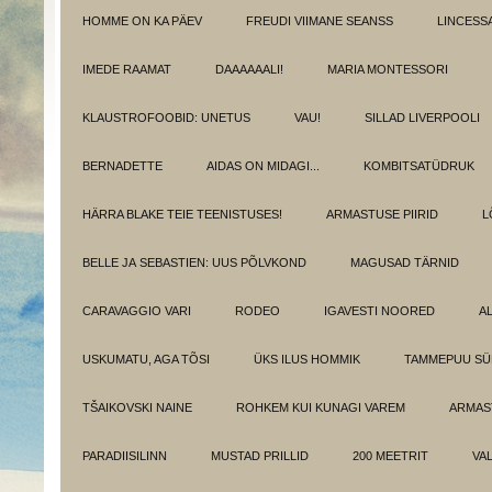
HOMME ON KA PÄEV
FREUDI VIIMANE SEANSS
LINCESS
IMEDE RAAMAT
DAAAAAALI!
MARIA MONTESSORI
KLAUSTROFOOBID: UNETUS
VAU!
SILLAD LIVERPOOLI
BERNADETTE
AIDAS ON MIDAGI...
KOMBITSATÜDRUK
HÄRRA BLAKE TEIE TEENISTUSES!
ARMASTUSE PIIRID
L
BELLE JA SEBASTIEN: UUS PÕLVKOND
MAGUSAD TÄRNID
CARAVAGGIO VARI
RODEO
IGAVESTI NOORED
A
USKUMATU, AGA TÕSI
ÜKS ILUS HOMMIK
TAMMEPUU S
TŠAIKOVSKI NAINE
ROHKEM KUI KUNAGI VAREM
ARMAST
PARADIISILINN
MUSTAD PRILLID
200 MEETRIT
VA