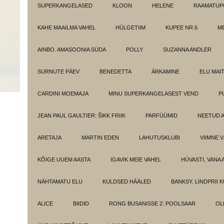
SUPERKANGELASED
KLOON
HELENE
RAAMATUPO
KAHE MAAILMA VAHEL
HÜLGETIIM
KUPEE NR.6
M
AINBO. AMASOONIA SÜDA
POLLY
SUZANNA ANDLER
SURNUTE PÄEV
BENEDETTA
ÄRKAMINE
ELU MAI
CARDINI MOEMAJA
MINU SUPERKANGELASEST VEND
P
JEAN PAUL GAULTIER: ŠIKK FRIIK
PARFÜÜMID
NEETUD 
ARETAJA
MARTIN EDEN
LAHUTUSKLUBI
VIIMNE 
KÕIGE UUEM AASTA
IGAVIK MEIE VAHEL
HÜVASTI, VANA 
NÄHTAMATU ELU
KULDSED HÄÄLED
BANKSY. LINDPRII 
ALICE
BIIDID
RONG BUSANISSE 2: POOLSAAR
OL