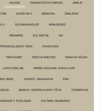
HELENE
RAAMATUPOOD PARIISIS
AMELIE
TIIM
KUPEE NR.6
MEMORIA
ŠARLATAN
LLY
SUZANNA ANDLER
ARMUKESED
ÄRKAMINE
ELU MAITSE
ISA
PERKANGELASEST VEND
PUHAS KIRG
PARFÜÜMID
NEETUD AMETNIK
ERNA ON SÕJAS
LAHUTUSKLUBI
VIIMNE VÄGILANE: KURJA JUUR
MEIE VAHEL
HÜVASTI, VANA AASTA!
EMA
HÄÄLED
BANKSY. LINDPRII KUNSTI TÕUS
TORMIPOISS
SANISSE 2: POOLSAAR
OLE MINU SILMADEKS