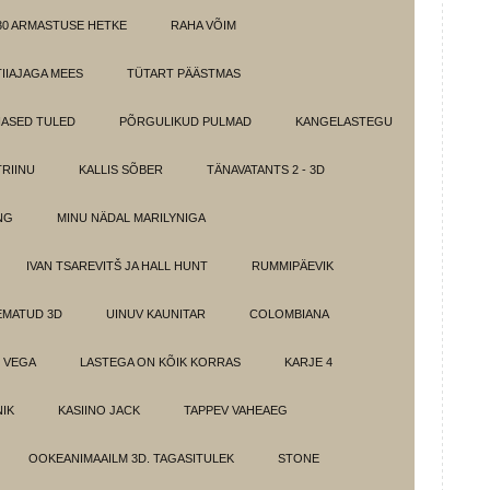
30 ARMASTUSE HETKE
RAHA VÕIM
IIAJAGA MEES
TÜTART PÄÄSTMAS
ASED TULED
PÕRGULIKUD PULMAD
KANGELASTEGU
RIINU
KALLIS SÕBER
TÄNAVATANTS 2 - 3D
NG
MINU NÄDAL MARILYNIGA
IVAN TSAREVITŠ JA HALL HUNT
RUMMIPÄEVIK
EMATUD 3D
UINUV KAUNITAR
COLOMBIANA
 VEGA
LASTEGA ON KÕIK KORRAS
KARJE 4
IK
KASIINO JACK
TAPPEV VAHEAEG
OOKEANIMAAILM 3D. TAGASITULEK
STONE