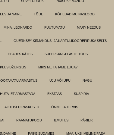
MATUD
SUVETÜDRUK
PÄÄSUKE MANOU
EES JA NAINE
TÕDE
KÕHEDAD MUINASLOOD
MINA, LEONARDO
PUUTUMATU
MARY NEEDUS
L
GUERNSEY KIRJANDUS- JA KARTULIKOOREPIRUKA SELTS
HEADES KÄTES
SUPERKANGELASTE TÕUS
IKLUS DŽUNGLIS
MIKS ME TAHAME LUUA?
OOTAMATU ARMASTUS
UJU VÕI UPU
NÄGU
HUTA, ET ARMASTADA
EKSTAAS
SUSPIRIA
AJUTISED RASKUSED
ÕNNE JA TERVIST
NA!
RAAMATUPOOD
ILMUTUS
PÄRILIK
ENDAMINE
PÄIKE SÜDAMES
MAA: ÜKS IMELINE PÄEV