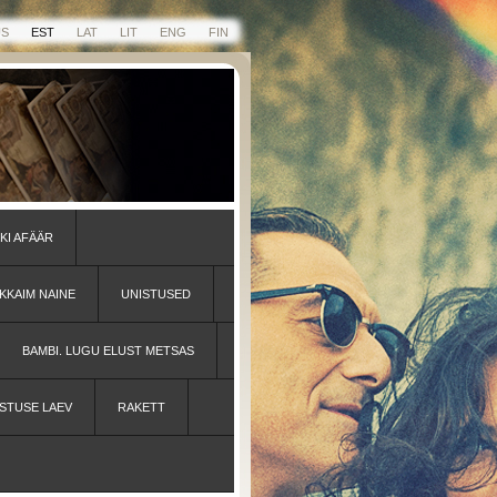
US
EST
LAT
LIT
ENG
FIN
KI AFÄÄR
KKAIM NAINE
UNISTUSED
BAMBI. LUGU ELUST METSAS
STUSE LAEV
RAKETT