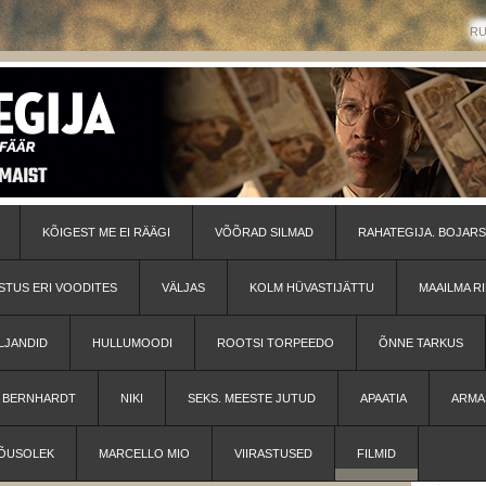
R
KÕIGEST ME EI RÄÄGI
VÕÕRAD SILMAD
RAHATEGIJA. BOJARS
STUS ERI VOODITES
VÄLJAS
KOLM HÜVASTIJÄTTU
MAAILMA RI
LJANDID
HULLUMOODI
ROOTSI TORPEEDO
ÕNNE TARKUS
H BERNHARDT
NIKI
SEKS. MEESTE JUTUD
APAATIA
ARMA
ÕUSOLEK
MARCELLO MIO
VIIRASTUSED
FILMID