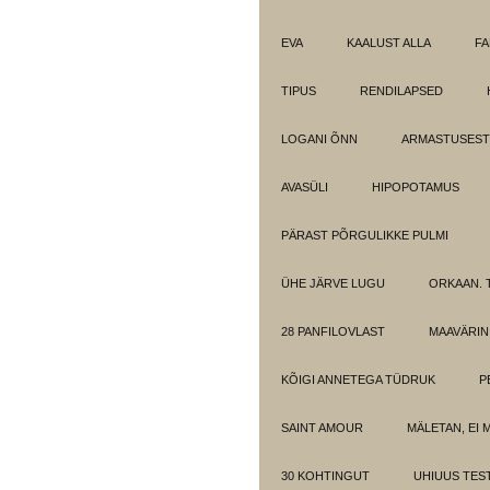
EVA
KAALUST ALLA
FA
TIPUS
RENDILAPSED
LOGANI ÕNN
ARMASTUSEST.
AVASÜLI
HIPOPOTAMUS
PÄRAST PÕRGULIKKE PULMI
ÜHE JÄRVE LUGU
ORKAAN. 
28 PANFILOVLAST
MAAVÄRIN
KÕIGI ANNETEGA TÜDRUK
P
SAINT AMOUR
MÄLETAN, EI 
30 KOHTINGUT
UHIUUS TES