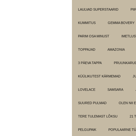
LAULVAD SUPERSTAARID
PI
KUMMITUS
GEMMA BOVERY
PARIM OSA MINUST
IMETLUS
TOPPAJAD
AMAZONIA
3 PÄEVA TAPPA
PRUUNKARUD
KÜÜLIKUTEST KÄRMEMAD
J
LOVELACE
SAMSARA
SUURED PULMAD
OLEN NII 
TERE TULEMAST LÕKSU
21 T
PELGUPAIK
POPULAARNE T