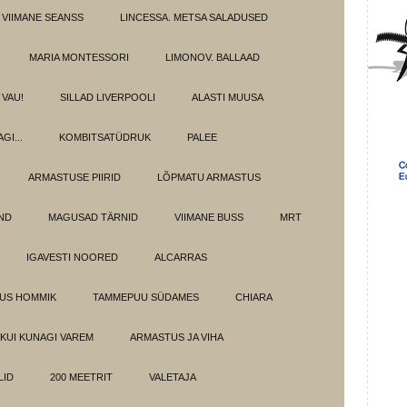
 VIIMANE SEANSS
LINCESSA. METSA SALADUSED
MARIA MONTESSORI
LIMONOV. BALLAAD
VAU!
SILLAD LIVERPOOLI
ALASTI MUUSA
GI...
KOMBITSATÜDRUK
PALEE
ARMASTUSE PIIRID
LÕPMATU ARMASTUS
OND
MAGUSAD TÄRNID
VIIMANE BUSS
MRT
IGAVESTI NOORED
ALCARRAS
LUS HOMMIK
TAMMEPUU SÜDAMES
CHIARA
KUI KUNAGI VAREM
ARMASTUS JA VIHA
LID
200 MEETRIT
VALETAJA