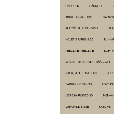
LINDPRIID
DŽUNGEL
AINULT ARMASTUST
GARANT
KUUTÕUSU KUNINGRIIK
PUN
KOLETIS PARIISIS 3D
TUHKAT
PEEGLIKE, PEEGLIKE
KOHTI
MILLEST MEHED VEEL RÄÄGIVAD
NAHK, MILLES MA ELAN
SUR
BARBAR CONAN 3D
LOPE DE
MERESAURUSED 3D
MEHAAN
LUBA MIND SISSE
SKYLINE