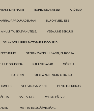
NTASTILINE NAINE
ROHELISED KASSID
ARÜTMIA
HÄRRA JA PROUA ADELMAN
ELU ON VEEL EES
 AINULT TÄISKASVANUTELE.
VEEALUNE SEIKLUS
SALAKAVAL URFIN JA TEMA PUUSÕDURID
BEEBIBUUM
STEFAN ZWEIG: HÜVASTI, EUROOPA
TUULE ODÜSSEIA
RAHUVALVAJAD
MÕRSJA
HEA POISS
SALAPÄRANE SAAR ALDABRA
EIGMEES
VIDEVIKU VALVURID
PENTSIK PUHKUS
MÄLETA!
VASTASSEIS
VALIMISPÄEV 2
TAMENT
MAFFIA: ELLUJÄÄMISMÄNG