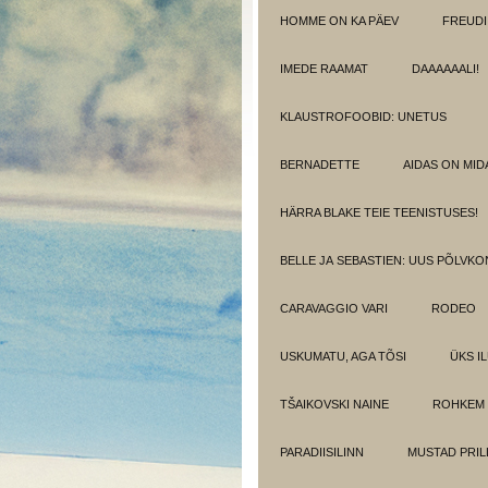
HOMME ON KA PÄEV
FREUDI
IMEDE RAAMAT
DAAAAAALI!
KLAUSTROFOOBID: UNETUS
BERNADETTE
AIDAS ON MIDA
HÄRRA BLAKE TEIE TEENISTUSES!
BELLE JA SEBASTIEN: UUS PÕLVK
CARAVAGGIO VARI
RODEO
USKUMATU, AGA TÕSI
ÜKS I
TŠAIKOVSKI NAINE
ROHKEM 
PARADIISILINN
MUSTAD PRIL