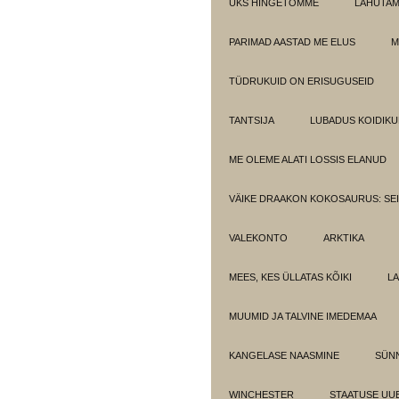
ÜKS HINGETÕMME
LAHUTA
PARIMAD AASTAD ME ELUS
M
TÜDRUKUID ON ERISUGUSEID
TANTSIJA
LUBADUS KOIDIKU
ME OLEME ALATI LOSSIS ELANUD
VÄIKE DRAAKON KOKOSAURUS: SE
VALEKONTO
ARKTIKA
MEES, KES ÜLLATAS KÕIKI
LA
MUUMID JA TALVINE IMEDEMAA
KANGELASE NAASMINE
SÜN
WINCHESTER
STAATUSE UU