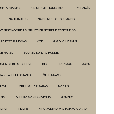
IRITU ARMASTUS
UNISTUSTE HOROSKOOP
KURAKÄSI
NÄHTAMATUD
NAINE MUSTAS: SURMAINGEL
VÄÄRSE NOORE T.S. SPIVETI ERAKORDNE TEEKOND 3D
PÄIKEST PÜÜDMAS
KITE
GIGOLO MASKI ALL
E MAA 3D
SUURED KURJAD HUNDID
USTIN BIEBER'S BELIEVE
KIBE!
DON JON
JOBS
JALGPALLIHULIGAANID
KÕIK HINNAS 2
ELEVIL
VERI, HIGI JA PISARAD
MÖBIUS
ÄIS!
OLÜMPOS ON LANGENUD
GAMBIIT
ÜDRUK
FILM 43
NIKO JA LENDAVAD PÕHJAPÕDRAD