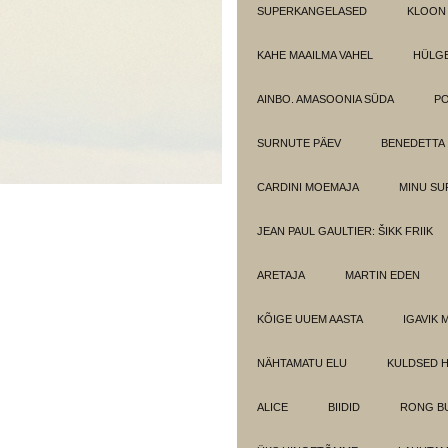
SUPERKANGELASED
KLOON
KAHE MAAILMA VAHEL
HÜLGE
AINBO. AMASOONIA SÜDA
PO
SURNUTE PÄEV
BENEDETTA
CARDINI MOEMAJA
MINU SU
JEAN PAUL GAULTIER: ŠIKK FRIIK
ARETAJA
MARTIN EDEN
KÕIGE UUEM AASTA
IGAVIK 
NÄHTAMATU ELU
KULDSED 
ALICE
BIIDID
RONG BU