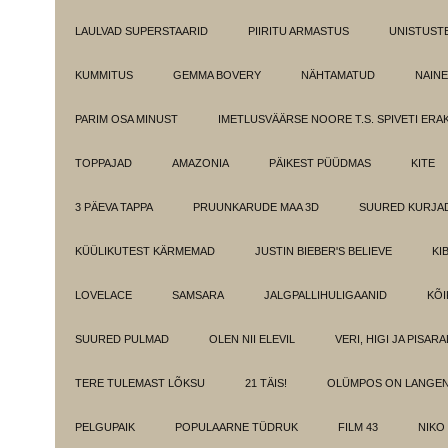
LAULVAD SUPERSTAARID
PIIRITU ARMASTUS
UNISTUST
KUMMITUS
GEMMA BOVERY
NÄHTAMATUD
NAINE
PARIM OSA MINUST
IMETLUSVÄÄRSE NOORE T.S. SPIVETI ER
TOPPAJAD
AMAZONIA
PÄIKEST PÜÜDMAS
KITE
3 PÄEVA TAPPA
PRUUNKARUDE MAA 3D
SUURED KURJA
KÜÜLIKUTEST KÄRMEMAD
JUSTIN BIEBER'S BELIEVE
KI
LOVELACE
SAMSARA
JALGPALLIHULIGAANID
KÕI
SUURED PULMAD
OLEN NII ELEVIL
VERI, HIGI JA PISAR
TERE TULEMAST LÕKSU
21 TÄIS!
OLÜMPOS ON LANGE
PELGUPAIK
POPULAARNE TÜDRUK
FILM 43
NIKO