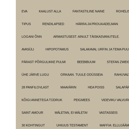
EVA
KAALUST ALLA
FANTASTILINE NAINE
ROHELI
TIPUS
RENDILAPSED
HÄRRA JA PROUA ADELMAN
LOGANI ÕNN
ARMASTUSEST. AINULT TÄISKASVANUTELE.
AVASÜLI
HIPOPOTAMUS
SALAKAVAL URFIN JA TEMA PU
PÄRAST PÕRGULIKKE PULMI
BEEBIBUUM
STEFAN ZWEI
ÜHE JÄRVE LUGU
ORKAAN. TUULE ODÜSSEIA
RAHUVAL
28 PANFILOVLAST
MAAVÄRIN
HEA POISS
SALAPÄ
KÕIGI ANNETEGA TÜDRUK
PEIGMEES
VIDEVIKU VALVUR
SAINT AMOUR
MÄLETAN, EI MÄLETA!
VASTASSEIS
30 KOHTINGUT
UHIUUS TESTAMENT
MAFFIA: ELLUJÄÄ