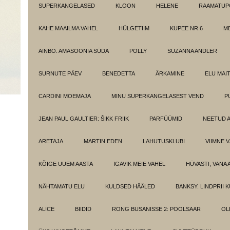
SUPERKANGELASED
KLOON
HELENE
RAAMATUPO
KAHE MAAILMA VAHEL
HÜLGETIIM
KUPEE NR.6
M
AINBO. AMASOONIA SÜDA
POLLY
SUZANNA ANDLER
SURNUTE PÄEV
BENEDETTA
ÄRKAMINE
ELU MAI
CARDINI MOEMAJA
MINU SUPERKANGELASEST VEND
P
JEAN PAUL GAULTIER: ŠIKK FRIIK
PARFÜÜMID
NEETUD 
ARETAJA
MARTIN EDEN
LAHUTUSKLUBI
VIIMNE 
KÕIGE UUEM AASTA
IGAVIK MEIE VAHEL
HÜVASTI, VANA 
NÄHTAMATU ELU
KULDSED HÄÄLED
BANKSY. LINDPRII 
ALICE
BIIDID
RONG BUSANISSE 2: POOLSAAR
OL