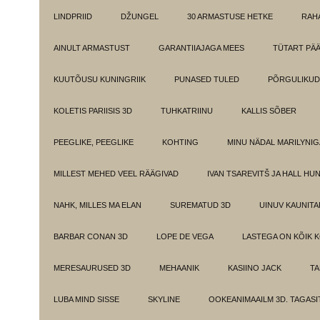
LINDPRIID
DŽUNGEL
30 ARMASTUSE HETKE
RAH
AINULT ARMASTUST
GARANTIIAJAGA MEES
TÜTART PÄ
KUUTÕUSU KUNINGRIIK
PUNASED TULED
PÕRGULIKUD
KOLETIS PARIISIS 3D
TUHKATRIINU
KALLIS SÕBER
PEEGLIKE, PEEGLIKE
KOHTING
MINU NÄDAL MARILYNIG
MILLEST MEHED VEEL RÄÄGIVAD
IVAN TSAREVITŠ JA HALL HU
NAHK, MILLES MA ELAN
SUREMATUD 3D
UINUV KAUNITA
BARBAR CONAN 3D
LOPE DE VEGA
LASTEGA ON KÕIK 
MERESAURUSED 3D
MEHAANIK
KASIINO JACK
TA
LUBA MIND SISSE
SKYLINE
OOKEANIMAAILM 3D. TAGASI