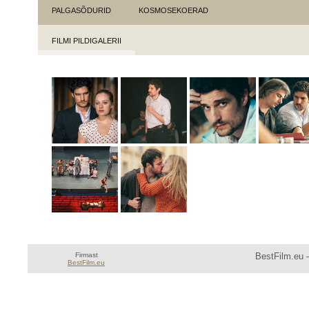
PALGASÕDURID
KOSMOSEKOERAD
FILMI PILDIGALERII
Firmast
BestFilm.eu —
BestFilm.eu