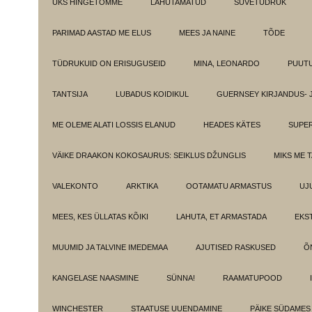
ÜKS HINGETÕMME
LAHUTAMATUD
SUVETÜDRUK
PARIMAD AASTAD ME ELUS
MEES JA NAINE
TÕDE
TÜDRUKUID ON ERISUGUSEID
MINA, LEONARDO
PUUT
TANTSIJA
LUBADUS KOIDIKUL
GUERNSEY KIRJANDUS- 
ME OLEME ALATI LOSSIS ELANUD
HEADES KÄTES
SUPE
VÄIKE DRAAKON KOKOSAURUS: SEIKLUS DŽUNGLIS
MIKS ME 
VALEKONTO
ARKTIKA
OOTAMATU ARMASTUS
UJ
MEES, KES ÜLLATAS KÕIKI
LAHUTA, ET ARMASTADA
EKS
MUUMID JA TALVINE IMEDEMAA
AJUTISED RASKUSED
Õ
KANGELASE NAASMINE
SÜNNA!
RAAMATUPOOD
WINCHESTER
STAATUSE UUENDAMINE
PÄIKE SÜDAMES