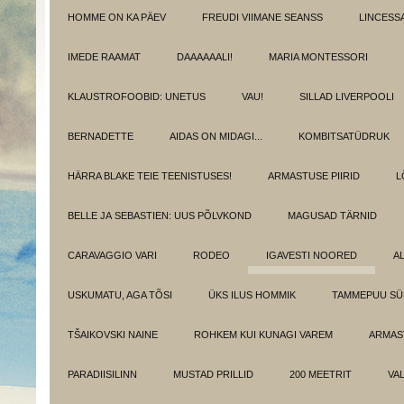
HOMME ON KA PÄEV
FREUDI VIIMANE SEANSS
LINCESS
IMEDE RAAMAT
DAAAAAALI!
MARIA MONTESSORI
KLAUSTROFOOBID: UNETUS
VAU!
SILLAD LIVERPOOLI
BERNADETTE
AIDAS ON MIDAGI...
KOMBITSATÜDRUK
HÄRRA BLAKE TEIE TEENISTUSES!
ARMASTUSE PIIRID
L
BELLE JA SEBASTIEN: UUS PÕLVKOND
MAGUSAD TÄRNID
CARAVAGGIO VARI
RODEO
IGAVESTI NOORED
A
USKUMATU, AGA TÕSI
ÜKS ILUS HOMMIK
TAMMEPUU S
TŠAIKOVSKI NAINE
ROHKEM KUI KUNAGI VAREM
ARMAST
PARADIISILINN
MUSTAD PRILLID
200 MEETRIT
VA