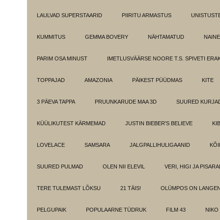
LAULVAD SUPERSTAARID
PIIRITU ARMASTUS
UNISTUST
KUMMITUS
GEMMA BOVERY
NÄHTAMATUD
NAINE
PARIM OSA MINUST
IMETLUSVÄÄRSE NOORE T.S. SPIVETI ER
TOPPAJAD
AMAZONIA
PÄIKEST PÜÜDMAS
KITE
3 PÄEVA TAPPA
PRUUNKARUDE MAA 3D
SUURED KURJA
KÜÜLIKUTEST KÄRMEMAD
JUSTIN BIEBER'S BELIEVE
KI
LOVELACE
SAMSARA
JALGPALLIHULIGAANID
KÕI
SUURED PULMAD
OLEN NII ELEVIL
VERI, HIGI JA PISAR
TERE TULEMAST LÕKSU
21 TÄIS!
OLÜMPOS ON LANGE
PELGUPAIK
POPULAARNE TÜDRUK
FILM 43
NIKO