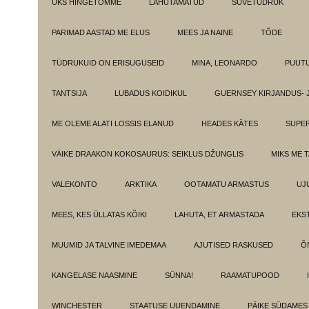
ÜKS HINGETÕMME
LAHUTAMATUD
SUVETÜDRUK
PARIMAD AASTAD ME ELUS
MEES JA NAINE
TÕDE
TÜDRUKUID ON ERISUGUSEID
MINA, LEONARDO
PUUT
TANTSIJA
LUBADUS KOIDIKUL
GUERNSEY KIRJANDUS- 
ME OLEME ALATI LOSSIS ELANUD
HEADES KÄTES
SUPE
VÄIKE DRAAKON KOKOSAURUS: SEIKLUS DŽUNGLIS
MIKS ME 
VALEKONTO
ARKTIKA
OOTAMATU ARMASTUS
UJ
MEES, KES ÜLLATAS KÕIKI
LAHUTA, ET ARMASTADA
EKS
MUUMID JA TALVINE IMEDEMAA
AJUTISED RASKUSED
Õ
KANGELASE NAASMINE
SÜNNA!
RAAMATUPOOD
WINCHESTER
STAATUSE UUENDAMINE
PÄIKE SÜDAMES