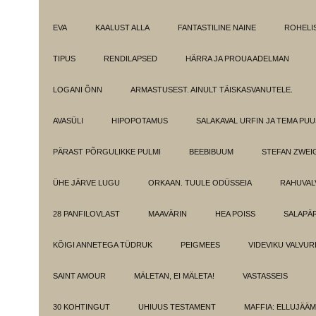
EVA
KAALUST ALLA
FANTASTILINE NAINE
ROHELI
TIPUS
RENDILAPSED
HÄRRA JA PROUA ADELMAN
LOGANI ÕNN
ARMASTUSEST. AINULT TÄISKASVANUTELE.
AVASÜLI
HIPOPOTAMUS
SALAKAVAL URFIN JA TEMA PU
PÄRAST PÕRGULIKKE PULMI
BEEBIBUUM
STEFAN ZWEI
ÜHE JÄRVE LUGU
ORKAAN. TUULE ODÜSSEIA
RAHUVAL
28 PANFILOVLAST
MAAVÄRIN
HEA POISS
SALAPÄ
KÕIGI ANNETEGA TÜDRUK
PEIGMEES
VIDEVIKU VALVUR
SAINT AMOUR
MÄLETAN, EI MÄLETA!
VASTASSEIS
30 KOHTINGUT
UHIUUS TESTAMENT
MAFFIA: ELLUJÄÄ