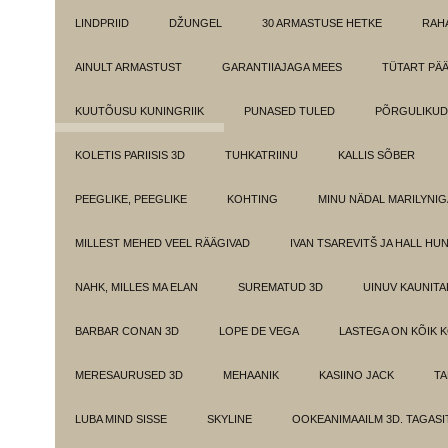
LINDPRIID
DŽUNGEL
30 ARMASTUSE HETKE
RAH
AINULT ARMASTUST
GARANTIIAJAGA MEES
TÜTART PÄ
KUUTÕUSU KUNINGRIIK
PUNASED TULED
PÕRGULIKUD
KOLETIS PARIISIS 3D
TUHKATRIINU
KALLIS SÕBER
PEEGLIKE, PEEGLIKE
KOHTING
MINU NÄDAL MARILYNIG
MILLEST MEHED VEEL RÄÄGIVAD
IVAN TSAREVITŠ JA HALL HU
NAHK, MILLES MA ELAN
SUREMATUD 3D
UINUV KAUNITA
BARBAR CONAN 3D
LOPE DE VEGA
LASTEGA ON KÕIK 
MERESAURUSED 3D
MEHAANIK
KASIINO JACK
TA
LUBA MIND SISSE
SKYLINE
OOKEANIMAAILM 3D. TAGASI