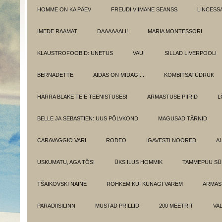
HOMME ON KA PÄEV
FREUDI VIIMANE SEANSS
LINCESS
IMEDE RAAMAT
DAAAAAALI!
MARIA MONTESSORI
KLAUSTROFOOBID: UNETUS
VAU!
SILLAD LIVERPOOLI
BERNADETTE
AIDAS ON MIDAGI...
KOMBITSATÜDRUK
HÄRRA BLAKE TEIE TEENISTUSES!
ARMASTUSE PIIRID
L
BELLE JA SEBASTIEN: UUS PÕLVKOND
MAGUSAD TÄRNID
CARAVAGGIO VARI
RODEO
IGAVESTI NOORED
A
USKUMATU, AGA TÕSI
ÜKS ILUS HOMMIK
TAMMEPUU S
TŠAIKOVSKI NAINE
ROHKEM KUI KUNAGI VAREM
ARMAST
PARADIISILINN
MUSTAD PRILLID
200 MEETRIT
VA