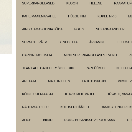
SUPERKANGELASED
KLOON
HELENE
RAAMATUPO
KAHE MAAILMA VAHEL
HÜLGETIIM
KUPEE NR.6
M
AINBO. AMASOONIA SÜDA
POLLY
SUZANNA ANDLER
SURNUTE PÄEV
BENEDETTA
ÄRKAMINE
ELU MAI
CARDINI MOEMAJA
MINU SUPERKANGELASEST VEND
P
JEAN PAUL GAULTIER: ŠIKK FRIIK
PARFÜÜMID
NEETUD 
ARETAJA
MARTIN EDEN
LAHUTUSKLUBI
VIIMNE 
KÕIGE UUEM AASTA
IGAVIK MEIE VAHEL
HÜVASTI, VANA 
NÄHTAMATU ELU
KULDSED HÄÄLED
BANKSY. LINDPRII 
ALICE
BIIDID
RONG BUSANISSE 2: POOLSAAR
OL