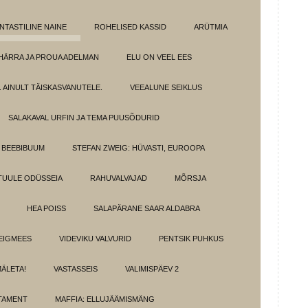
NTASTILINE NAINE
ROHELISED KASSID
ARÜTMIA
HÄRRA JA PROUA ADELMAN
ELU ON VEEL EES
 AINULT TÄISKASVANUTELE.
VEEALUNE SEIKLUS
SALAKAVAL URFIN JA TEMA PUUSÕDURID
BEEBIBUUM
STEFAN ZWEIG: HÜVASTI, EUROOPA
TUULE ODÜSSEIA
RAHUVALVAJAD
MÕRSJA
HEA POISS
SALAPÄRANE SAAR ALDABRA
EIGMEES
VIDEVIKU VALVURID
PENTSIK PUHKUS
MÄLETA!
VASTASSEIS
VALIMISPÄEV 2
TAMENT
MAFFIA: ELLUJÄÄMISMÄNG