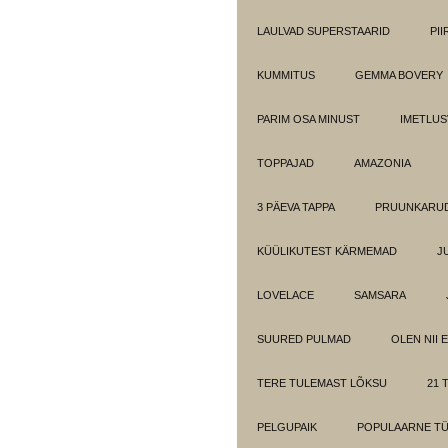
LAULVAD SUPERSTAARID
PI
KUMMITUS
GEMMA BOVERY
PARIM OSA MINUST
IMETLUS
TOPPAJAD
AMAZONIA
3 PÄEVA TAPPA
PRUUNKARUD
KÜÜLIKUTEST KÄRMEMAD
J
LOVELACE
SAMSARA
SUURED PULMAD
OLEN NII 
TERE TULEMAST LÕKSU
21 T
PELGUPAIK
POPULAARNE T