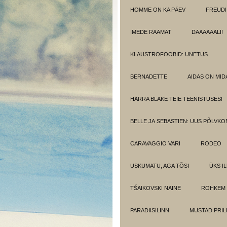
HOMME ON KA PÄEV
FREUDI
IMEDE RAAMAT
DAAAAAALI!
KLAUSTROFOOBID: UNETUS
BERNADETTE
AIDAS ON MIDA
HÄRRA BLAKE TEIE TEENISTUSES!
BELLE JA SEBASTIEN: UUS PÕLVK
CARAVAGGIO VARI
RODEO
USKUMATU, AGA TÕSI
ÜKS I
TŠAIKOVSKI NAINE
ROHKEM 
PARADIISILINN
MUSTAD PRIL