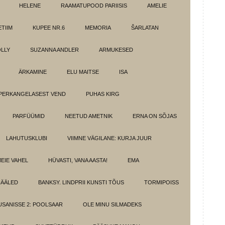
HELENE
RAAMATUPOOD PARIISIS
AMELIE
TIIM
KUPEE NR.6
MEMORIA
ŠARLATAN
LLY
SUZANNA ANDLER
ARMUKESED
ÄRKAMINE
ELU MAITSE
ISA
PERKANGELASEST VEND
PUHAS KIRG
PARFÜÜMID
NEETUD AMETNIK
ERNA ON SÕJAS
LAHUTUSKLUBI
VIIMNE VÄGILANE: KURJA JUUR
MEIE VAHEL
HÜVASTI, VANA AASTA!
EMA
HÄÄLED
BANKSY. LINDPRII KUNSTI TÕUS
TORMIPOISS
SANISSE 2: POOLSAAR
OLE MINU SILMADEKS