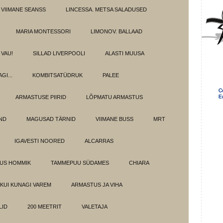
 VIIMANE SEANSS
LINCESSA. METSA SALADUSED
MARIA MONTESSORI
LIMONOV. BALLAAD
VAU!
SILLAD LIVERPOOLI
ALASTI MUUSA
GI...
KOMBITSATÜDRUK
PALEE
ARMASTUSE PIIRID
LÕPMATU ARMASTUS
OND
MAGUSAD TÄRNID
VIIMANE BUSS
MRT
IGAVESTI NOORED
ALCARRAS
LUS HOMMIK
TAMMEPUU SÜDAMES
CHIARA
KUI KUNAGI VAREM
ARMASTUS JA VIHA
LID
200 MEETRIT
VALETAJA