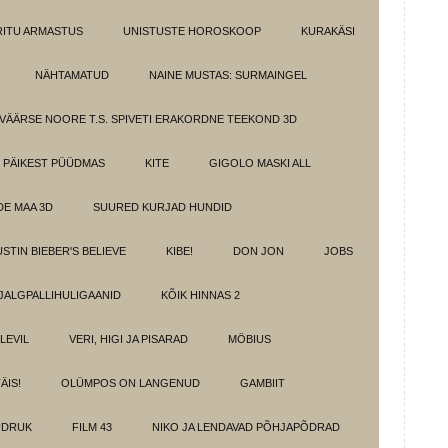
IRITU ARMASTUS
UNISTUSTE HOROSKOOP
KURAKÄSI
NÄHTAMATUD
NAINE MUSTAS: SURMAINGEL
VÄÄRSE NOORE T.S. SPIVETI ERAKORDNE TEEKOND 3D
PÄIKEST PÜÜDMAS
KITE
GIGOLO MASKI ALL
E MAA 3D
SUURED KURJAD HUNDID
USTIN BIEBER'S BELIEVE
KIBE!
DON JON
JOBS
JALGPALLIHULIGAANID
KÕIK HINNAS 2
ELEVIL
VERI, HIGI JA PISARAD
MÖBIUS
ÄIS!
OLÜMPOS ON LANGENUD
GAMBIIT
ÜDRUK
FILM 43
NIKO JA LENDAVAD PÕHJAPÕDRAD