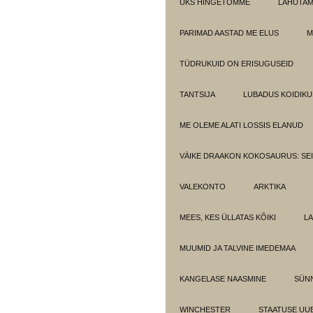
ÜKS HINGETÕMME
LAHUTA
PARIMAD AASTAD ME ELUS
M
TÜDRUKUID ON ERISUGUSEID
TANTSIJA
LUBADUS KOIDIKU
ME OLEME ALATI LOSSIS ELANUD
VÄIKE DRAAKON KOKOSAURUS: SE
VALEKONTO
ARKTIKA
MEES, KES ÜLLATAS KÕIKI
LA
MUUMID JA TALVINE IMEDEMAA
KANGELASE NAASMINE
SÜN
WINCHESTER
STAATUSE UU