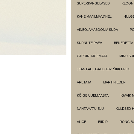
SUPERKANGELASED
KLOON
KAHE MAAILMA VAHEL
HÜLGE
AINBO. AMASOONIA SÜDA
PO
SURNUTE PÄEV
BENEDETTA
CARDINI MOEMAJA
MINU SU
JEAN PAUL GAULTIER: ŠIKK FRIIK
ARETAJA
MARTIN EDEN
KÕIGE UUEM AASTA
IGAVIK 
NÄHTAMATU ELU
KULDSED 
ALICE
BIIDID
RONG BU