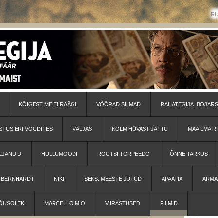
R
KÕIGEST ME EI RÄÄGI
VÕÕRAD SILMAD
RAHATEGIJA. BOJARS
STUS ERI VOODITES
VÄLJAS
KOLM HÜVASTIJÄTTU
MAAILMA RI
LJANDID
HULLUMOODI
ROOTSI TORPEEDO
ÕNNE TARKUS
H BERNHARDT
NIKI
SEKS. MEESTE JUTUD
APAATIA
ARMA
ÕUSOLEK
MARCELLO MIO
VIIRASTUSED
FILMID