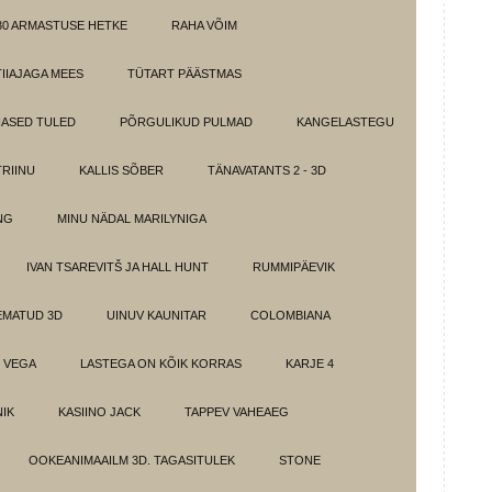
30 ARMASTUSE HETKE
RAHA VÕIM
IIAJAGA MEES
TÜTART PÄÄSTMAS
ASED TULED
PÕRGULIKUD PULMAD
KANGELASTEGU
RIINU
KALLIS SÕBER
TÄNAVATANTS 2 - 3D
NG
MINU NÄDAL MARILYNIGA
IVAN TSAREVITŠ JA HALL HUNT
RUMMIPÄEVIK
EMATUD 3D
UINUV KAUNITAR
COLOMBIANA
 VEGA
LASTEGA ON KÕIK KORRAS
KARJE 4
IK
KASIINO JACK
TAPPEV VAHEAEG
OOKEANIMAAILM 3D. TAGASITULEK
STONE