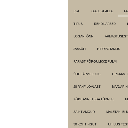
EVA
KAALUST ALLA
FA
TIPUS
RENDILAPSED
LOGANI ÕNN
ARMASTUSEST.
AVASÜLI
HIPOPOTAMUS
PÄRAST PÕRGULIKKE PULMI
ÜHE JÄRVE LUGU
ORKAAN. 
28 PANFILOVLAST
MAAVÄRIN
KÕIGI ANNETEGA TÜDRUK
P
SAINT AMOUR
MÄLETAN, EI 
30 KOHTINGUT
UHIUUS TES