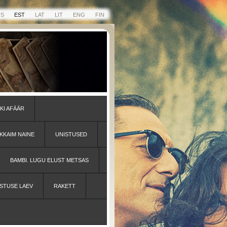
US
EST
LAT
LIT
ENG
FIN
KI AFÄÄR
KKAIM NAINE
UNISTUSED
BAMBI. LUGU ELUST METSAS
STUSE LAEV
RAKETT