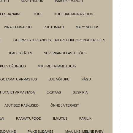
MATUD
SUVETÜDRUK
PÄÄSUKE MANOU
EES JA NAINE
TÕDE
KÕHEDAD MUINASLOOD
MINA, LEONARDO
PUUTUMATU
MARY NEEDUS
L
GUERNSEY KIRJANDUS- JA KARTULIKOOREPIRUKA SELTS
HEADES KÄTES
SUPERKANGELASTE TÕUS
IKLUS DŽUNGLIS
MIKS ME TAHAME LUUA?
OOTAMATU ARMASTUS
UJU VÕI UPU
NÄGU
HUTA, ET ARMASTADA
EKSTAAS
SUSPIRIA
AJUTISED RASKUSED
ÕNNE JA TERVIST
NA!
RAAMATUPOOD
ILMUTUS
PÄRILIK
ENDAMINE
PÄIKE SÜDAMES
MAA: ÜKS IMELINE PÄEV