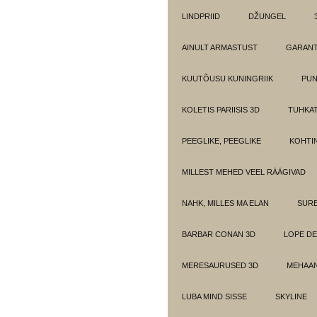
LINDPRIID
DŽUNGEL
AINULT ARMASTUST
GARANT
KUUTÕUSU KUNINGRIIK
PUN
KOLETIS PARIISIS 3D
TUHKAT
PEEGLIKE, PEEGLIKE
KOHTI
MILLEST MEHED VEEL RÄÄGIVAD
NAHK, MILLES MA ELAN
SUR
BARBAR CONAN 3D
LOPE DE
MERESAURUSED 3D
MEHAAN
LUBA MIND SISSE
SKYLINE