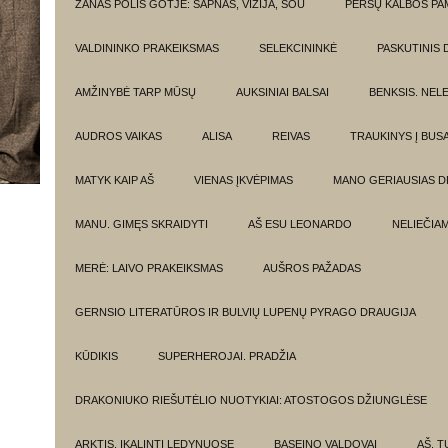
ŽANAS POLIS GOTJĖ: SAPNAS, VIZIJA, ŠOU
PERSŲ KALBOS P
VALDININKO PRAKEIKSMAS
SELEKCININKĖ
PASKUTINIS 
AMŽINYBĖ TARP MŪSŲ
AUKSINIAI BALSAI
BENKSIS. NEL
AUDROS VAIKAS
ALISA
REIVAS
TRAUKINYS Į BUSA
MATYK KAIP AŠ
VIENAS ĮKVĖPIMAS
MANO GERIAUSIAS 
MANU. GIMĘS SKRAIDYTI
AŠ ESU LEONARDO
NELIEČIA
MERĖ: LAIVO PRAKEIKSMAS
AUŠROS PAŽADAS
GERNSIO LITERATŪROS IR BULVIŲ LUPENŲ PYRAGO DRAUGIJA
KŪDIKIS
SUPERHEROJAI. PRADŽIA
DRAKONIUKO RIEŠUTĖLIO NUOTYKIAI: ATOSTOGOS DŽIUNGLĖSE
ARKTIS. ĮKALINTI LEDYNUOSE
BASEINO VALDOVAI
AŠ, TU