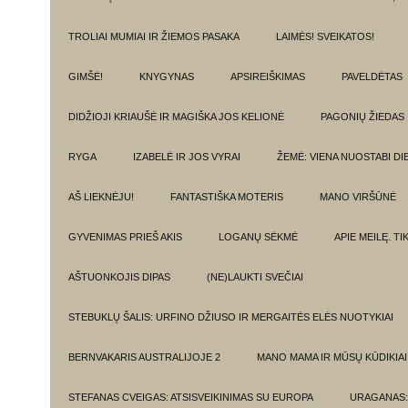
TROLIAI MUMIAI IR ŽIEMOS PASAKA
LAIMĖS! SVEIKATOS!
GIMŠĖ!
KNYGYNAS
APSIREIŠKIMAS
PAVELDĖTAS
DIDŽIOJI KRIAUŠĖ IR MAGIŠKA JOS KELIONĖ
PAGONIŲ ŽIEDAS
RYGA
IZABELĖ IR JOS VYRAI
ŽEMĖ: VIENA NUOSTABI DI
AŠ LIEKNĖJU!
FANTASTIŠKA MOTERIS
MANO VIRŠŪNĖ
GYVENIMAS PRIEŠ AKIS
LOGANŲ SĖKMĖ
APIE MEILĘ. T
AŠTUONKOJIS DIPAS
(NE)LAUKTI SVEČIAI
STEBUKLŲ ŠALIS: URFINO DŽIUSO IR MERGAITĖS ELĖS NUOTYKIAI
BERNVAKARIS AUSTRALIJOJE 2
MANO MAMA IR MŪSŲ KŪDIKIAI
STEFANAS CVEIGAS: ATSISVEIKINIMAS SU EUROPA
URAGANAS: 