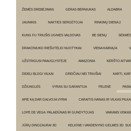
ŽEMĖS DREBĖJIMAS
GERAS BERNIUKAS
ALDABRA
JAUNIKIS
NAKTIES SERGĖTOJAI
RINKIMŲ DIENA 2
KUNG FU TRIUŠIS UGNIES VALDOVAS
BE SIENŲ
SĖKMĖ
DRAKONIUKO RIEŠUTĖLIO NUOTYKIAI
VIENA KAIRIĄJA
V
UŽSTRIGUSI PAAUGLYSTĖJE
AMAZONIA
KERŠTO AITVA
DIDELI BLOGI VILKAI
GREIČIAU NEI TRIUŠIAI
KARTI, KA
DŽIUNGLĖS
VYRAS SU GARANTIJA
PELENĖ
PASI
APIE KĄ DAR GALVOJA VYRAI
CARAITIS IVANAS IR VILKAS PILK
LOPE DE VEGA: PALAIDŪNAS IR GUNDYTOJAS
VAIKAMS VISKAS
JŪRŲ DINOZAURAI 3D
KELIONE I VANDENYNO GELMES 3D. SU