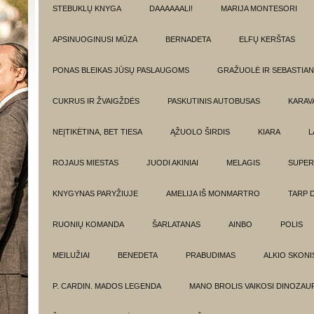
STEBUKLŲ KNYGA
DAAAAAALI!
MARIJA MONTESORI
APSINUOGINUSI MŪZA
BERNADETA
ELFŲ KERŠTAS
PONAS BLEIKAS JŪSŲ PASLAUGOMS
GRAŽUOLĖ IR SEBASTIAN
CUKRUS IR ŽVAIGŽDĖS
PASKUTINIS AUTOBUSAS
KARAV
NEĮTIKĖTINA, BET TIESA
ĄŽUOLO ŠIRDIS
KIARA
L
ROJAUS MIESTAS
JUODI AKINIAI
MELAGIS
SUPER
KNYGYNAS PARYŽIUJE
AMELIJA IŠ MONMARTRO
TARP 
RUONIŲ KOMANDA
ŠARLATANAS
AINBO
POLIS
MEILUŽIAI
BENEDETA
PRABUDIMAS
ALKIO SKONI
P. CARDIN. MADOS LEGENDA
MANO BROLIS VAIKOSI DINOZAU