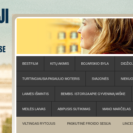
BESTFILM
KITŲ AKIMIS
BOJARSKIO BYLA
DIDŽIO
TURTINGIAUSIA PASAULIO MOTERIS
SVAJONĖS
NIEKU
LAIMĖS IŠMINTIS
BEMBIS. ISTORIJA APIE GYVENIMĄ MIŠKE
MEILĖS LAIVAS
ABIPUSIS SUTIKIMAS
MANO MARČELAS
VILTINGAS RYTOJUS
PASKUTINĖ FROIDO SESIJA
LINCE