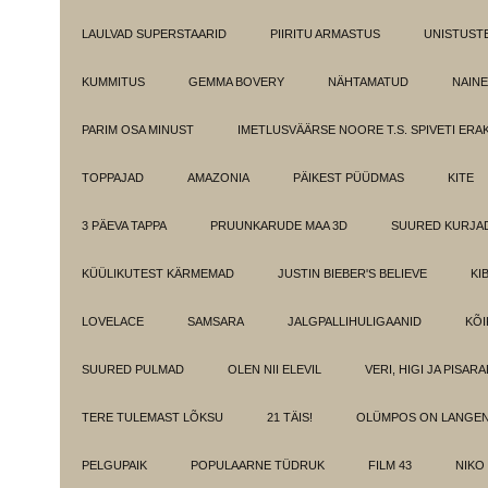
LAULVAD SUPERSTAARID
PIIRITU ARMASTUS
UNISTUST
KUMMITUS
GEMMA BOVERY
NÄHTAMATUD
NAINE
PARIM OSA MINUST
IMETLUSVÄÄRSE NOORE T.S. SPIVETI ER
TOPPAJAD
AMAZONIA
PÄIKEST PÜÜDMAS
KITE
3 PÄEVA TAPPA
PRUUNKARUDE MAA 3D
SUURED KURJA
KÜÜLIKUTEST KÄRMEMAD
JUSTIN BIEBER'S BELIEVE
KI
LOVELACE
SAMSARA
JALGPALLIHULIGAANID
KÕI
SUURED PULMAD
OLEN NII ELEVIL
VERI, HIGI JA PISAR
TERE TULEMAST LÕKSU
21 TÄIS!
OLÜMPOS ON LANGE
PELGUPAIK
POPULAARNE TÜDRUK
FILM 43
NIKO