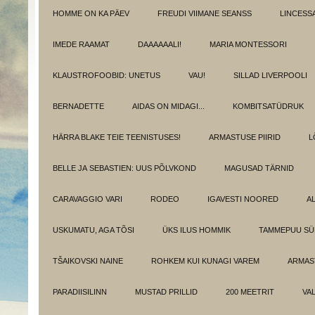
HOMME ON KA PÄEV
FREUDI VIIMANE SEANSS
LINCESS
IMEDE RAAMAT
DAAAAAALI!
MARIA MONTESSORI
KLAUSTROFOOBID: UNETUS
VAU!
SILLAD LIVERPOOLI
BERNADETTE
AIDAS ON MIDAGI...
KOMBITSATÜDRUK
HÄRRA BLAKE TEIE TEENISTUSES!
ARMASTUSE PIIRID
L
BELLE JA SEBASTIEN: UUS PÕLVKOND
MAGUSAD TÄRNID
CARAVAGGIO VARI
RODEO
IGAVESTI NOORED
A
USKUMATU, AGA TÕSI
ÜKS ILUS HOMMIK
TAMMEPUU S
TŠAIKOVSKI NAINE
ROHKEM KUI KUNAGI VAREM
ARMAST
PARADIISILINN
MUSTAD PRILLID
200 MEETRIT
VA