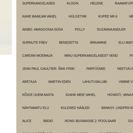
SUPERKANGELASED
KLOON
HELENE
RAAMATUPO
KAHE MAAILMA VAHEL
HÜLGETIIM
KUPEE NR.6
M
AINBO. AMASOONIA SÜDA
POLLY
SUZANNA ANDLER
SURNUTE PÄEV
BENEDETTA
ÄRKAMINE
ELU MAI
CARDINI MOEMAJA
MINU SUPERKANGELASEST VEND
P
JEAN PAUL GAULTIER: ŠIKK FRIIK
PARFÜÜMID
NEETUD 
ARETAJA
MARTIN EDEN
LAHUTUSKLUBI
VIIMNE 
KÕIGE UUEM AASTA
IGAVIK MEIE VAHEL
HÜVASTI, VANA 
NÄHTAMATU ELU
KULDSED HÄÄLED
BANKSY. LINDPRII 
ALICE
BIIDID
RONG BUSANISSE 2: POOLSAAR
OL