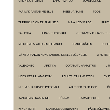
ÜKS HINGETÕMME
LAHUTAMATUD
SUVETÜDRUK
PARIMAD AASTAD ME ELUS
MEES JA NAINE
TÕDE
TÜDRUKUID ON ERISUGUSEID
MINA, LEONARDO
PUUT
TANTSIJA
LUBADUS KOIDIKUL
GUERNSEY KIRJANDUS- 
ME OLEME ALATI LOSSIS ELANUD
HEADES KÄTES
SUPE
VÄIKE DRAAKON KOKOSAURUS: SEIKLUS DŽUNGLIS
MIKS ME 
VALEKONTO
ARKTIKA
OOTAMATU ARMASTUS
UJ
MEES, KES ÜLLATAS KÕIKI
LAHUTA, ET ARMASTADA
EKS
MUUMID JA TALVINE IMEDEMAA
AJUTISED RASKUSED
Õ
KANGELASE NAASMINE
SÜNNA!
RAAMATUPOOD
WINCHESTER
STAATUSE UUENDAMINE
PÄIKE SÜDAMES