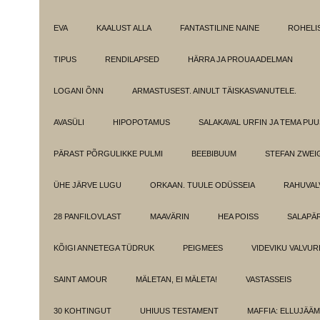
EVA
KAALUST ALLA
FANTASTILINE NAINE
ROHELI
TIPUS
RENDILAPSED
HÄRRA JA PROUA ADELMAN
LOGANI ÕNN
ARMASTUSEST. AINULT TÄISKASVANUTELE.
AVASÜLI
HIPOPOTAMUS
SALAKAVAL URFIN JA TEMA PU
PÄRAST PÕRGULIKKE PULMI
BEEBIBUUM
STEFAN ZWEI
ÜHE JÄRVE LUGU
ORKAAN. TUULE ODÜSSEIA
RAHUVAL
28 PANFILOVLAST
MAAVÄRIN
HEA POISS
SALAPÄ
KÕIGI ANNETEGA TÜDRUK
PEIGMEES
VIDEVIKU VALVUR
SAINT AMOUR
MÄLETAN, EI MÄLETA!
VASTASSEIS
30 KOHTINGUT
UHIUUS TESTAMENT
MAFFIA: ELLUJÄÄ