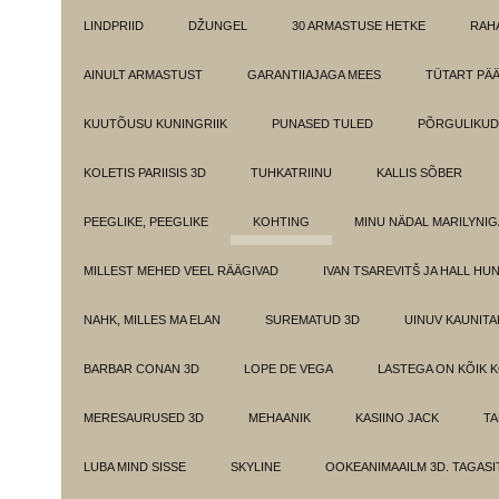
LINDPRIID
DŽUNGEL
30 ARMASTUSE HETKE
RAH
AINULT ARMASTUST
GARANTIIAJAGA MEES
TÜTART PÄ
KUUTÕUSU KUNINGRIIK
PUNASED TULED
PÕRGULIKUD
KOLETIS PARIISIS 3D
TUHKATRIINU
KALLIS SÕBER
PEEGLIKE, PEEGLIKE
KOHTING
MINU NÄDAL MARILYNIG
MILLEST MEHED VEEL RÄÄGIVAD
IVAN TSAREVITŠ JA HALL HU
NAHK, MILLES MA ELAN
SUREMATUD 3D
UINUV KAUNITA
BARBAR CONAN 3D
LOPE DE VEGA
LASTEGA ON KÕIK 
MERESAURUSED 3D
MEHAANIK
KASIINO JACK
TA
LUBA MIND SISSE
SKYLINE
OOKEANIMAAILM 3D. TAGASI