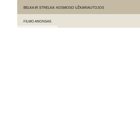
BELKA IR STRELKA: KOSMOSO UŽKARIAUTOJOS
FILMO ANONSAS