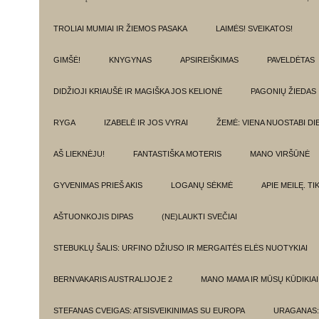
TROLIAI MUMIAI IR ŽIEMOS PASAKA
LAIMĖS! SVEIKATOS!
GIMŠĖ!
KNYGYNAS
APSIREIŠKIMAS
PAVELDĖTAS
DIDŽIOJI KRIAUŠĖ IR MAGIŠKA JOS KELIONĖ
PAGONIŲ ŽIEDAS
RYGA
IZABELĖ IR JOS VYRAI
ŽEMĖ: VIENA NUOSTABI DI
AŠ LIEKNĖJU!
FANTASTIŠKA MOTERIS
MANO VIRŠŪNĖ
GYVENIMAS PRIEŠ AKIS
LOGANŲ SĖKMĖ
APIE MEILĘ. T
AŠTUONKOJIS DIPAS
(NE)LAUKTI SVEČIAI
STEBUKLŲ ŠALIS: URFINO DŽIUSO IR MERGAITĖS ELĖS NUOTYKIAI
BERNVAKARIS AUSTRALIJOJE 2
MANO MAMA IR MŪSŲ KŪDIKIAI
STEFANAS CVEIGAS: ATSISVEIKINIMAS SU EUROPA
URAGANAS: 