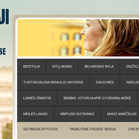
BESTFILM
KITŲ AKIMIS
BOJARSKIO BYLA
DIDŽIO
TURTINGIAUSIA PASAULIO MOTERIS
SVAJONĖS
NIEKU
LAIMĖS IŠMINTIS
BEMBIS. ISTORIJA APIE GYVENIMĄ MIŠKE
MEILĖS LAIVAS
ABIPUSIS SUTIKIMAS
MANO MARČELAS
VILTINGAS RYTOJUS
PASKUTINĖ FROIDO SESIJA
LINCE