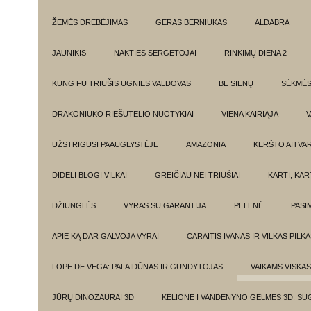
ŽEMĖS DREBĖJIMAS
GERAS BERNIUKAS
ALDABRA
JAUNIKIS
NAKTIES SERGĖTOJAI
RINKIMŲ DIENA 2
KUNG FU TRIUŠIS UGNIES VALDOVAS
BE SIENŲ
SĖKMĖ
DRAKONIUKO RIEŠUTĖLIO NUOTYKIAI
VIENA KAIRIĄJA
V
UŽSTRIGUSI PAAUGLYSTĖJE
AMAZONIA
KERŠTO AITVA
DIDELI BLOGI VILKAI
GREIČIAU NEI TRIUŠIAI
KARTI, KA
DŽIUNGLĖS
VYRAS SU GARANTIJA
PELENĖ
PASI
APIE KĄ DAR GALVOJA VYRAI
CARAITIS IVANAS IR VILKAS PILK
LOPE DE VEGA: PALAIDŪNAS IR GUNDYTOJAS
VAIKAMS VISKAS
JŪRŲ DINOZAURAI 3D
KELIONE I VANDENYNO GELMES 3D. SU