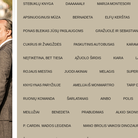
STEBUKLŲ KNYGA
DAAAAAALI!
MARIJA MONTESORI
APSINUOGINUSI MŪZA
BERNADETA
ELFŲ KERŠTAS
PONAS BLEIKAS JŪSŲ PASLAUGOMS
GRAŽUOLĖ IR SEBASTIAN
CUKRUS IR ŽVAIGŽDĖS
PASKUTINIS AUTOBUSAS
KARAV
NEĮTIKĖTINA, BET TIESA
ĄŽUOLO ŠIRDIS
KIARA
L
ROJAUS MIESTAS
JUODI AKINIAI
MELAGIS
SUPER
KNYGYNAS PARYŽIUJE
AMELIJA IŠ MONMARTRO
TARP 
RUONIŲ KOMANDA
ŠARLATANAS
AINBO
POLIS
MEILUŽIAI
BENEDETA
PRABUDIMAS
ALKIO SKONI
P. CARDIN. MADOS LEGENDA
MANO BROLIS VAIKOSI DINOZAU