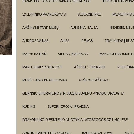
ŽANAS POLIS GOTJĖ: SAPNAS, VIZIJA, ŠOU
PERSŲ KALBOS P
VALDININKO PRAKEIKSMAS
SELEKCININKĖ
PASKUTINIS 
AMŽINYBĖ TARP MŪSŲ
AUKSINIAI BALSAI
BENKSIS. NEL
AUDROS VAIKAS
ALISA
REIVAS
TRAUKINYS Į BUSA
MATYK KAIP AŠ
VIENAS ĮKVĖPIMAS
MANO GERIAUSIAS 
MANU. GIMĘS SKRAIDYTI
AŠ ESU LEONARDO
NELIEČIA
MERĖ: LAIVO PRAKEIKSMAS
AUŠROS PAŽADAS
GERNSIO LITERATŪROS IR BULVIŲ LUPENŲ PYRAGO DRAUGIJA
KŪDIKIS
SUPERHEROJAI. PRADŽIA
DRAKONIUKO RIEŠUTĖLIO NUOTYKIAI: ATOSTOGOS DŽIUNGLĖSE
ARKTIS. ĮKALINTI LEDYNUOSE
BASEINO VALDOVAI
AŠ, TU